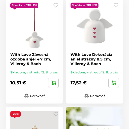
S kódom: 2PLUS1
S kódom: 2PLUS1
With Love Závesná
With Love Dekorácia
ozdoba anjel 4,7 cm,
anjel strážny 8,5 cm,
Villeroy & Boch
Villeroy & Boch
Skladom
,
v stredu 12. 8. u vás
Skladom
,
v stredu 12. 8. u vás
10,51 €
17,52 €
Porovnať
Porovnať
-20%