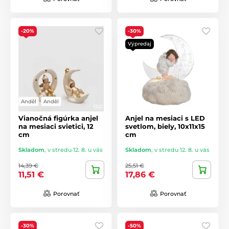
-20%
-30%
Výpredaj
Anděl
Anděl
Vianočná figúrka anjel
Anjel na mesiaci s LED
na mesiaci svietici, 12
svetlom, biely, 10x11x15
cm
cm
Skladom
,
v stredu 12. 8. u vás
Skladom
,
v stredu 12. 8. u vás
14,39 €
25,51 €
11,51 €
17,86 €
Porovnať
Porovnať
-30%
-50%