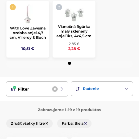
Vianočná figúrka
With Love Závesná
malý sklenený
ozdoba anjel 4,7
anjel 1ks, 4x4,5 cm
cm, Villeroy & Boch
2,85 €
10,51 €
2,28 €
Radenie
Filter
Zobrazujeme 1-19 z 19 produktov
Zrušiť všetky filtre
Farba: Biela