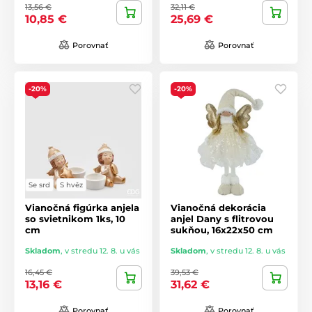
13,56 €
32,11 €
10,85 €
25,69 €
Porovnať
Porovnať
-20%
-20%
Se srd
S hvěz
Vianočná figúrka anjela
Vianočná dekorácia
so svietnikom 1ks, 10
anjel Dany s flitrovou
cm
sukňou, 16x22x50 cm
Skladom
,
v stredu 12. 8. u vás
Skladom
,
v stredu 12. 8. u vás
16,45 €
39,53 €
13,16 €
31,62 €
Porovnať
Porovnať