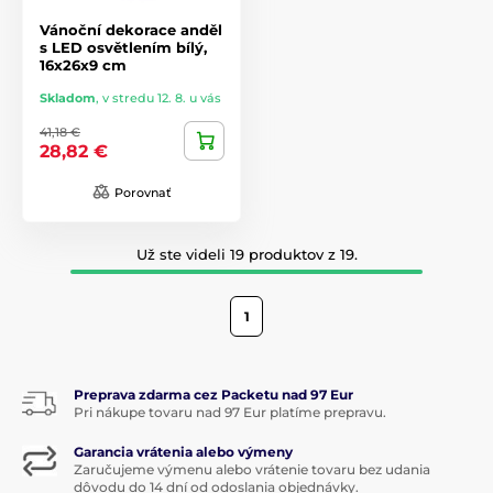
Vánoční dekorace anděl
s LED osvětlením bílý,
16x26x9 cm
Skladom
,
v stredu 12. 8. u vás
41,18 €
28,82 €
Porovnať
Už ste videli 19 produktov z 19.
1
Preprava zdarma cez Packetu nad 97 Eur
Pri nákupe tovaru nad 97 Eur platíme prepravu.
Garancia vrátenia alebo výmeny
Zaručujeme výmenu alebo vrátenie tovaru bez udania
dôvodu do 14 dní od odoslania objednávky.