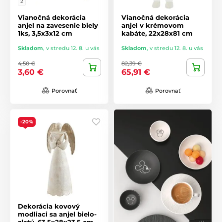
2
Vianočná dekorácia
Vianočná dekorácia
anjel na zavesenie biely
anjel v krémovom
1ks, 3,5x3x12 cm
kabáte, 22x28x81 cm
Skladom
,
v stredu 12. 8. u vás
Skladom
,
v stredu 12. 8. u vás
4,50 €
82,39 €
3,60 €
65,91 €
Porovnať
Porovnať
-20%
Dekorácia kovový
modliaci sa anjel bielo-
zlatý, 63,5x28x23,5 cm