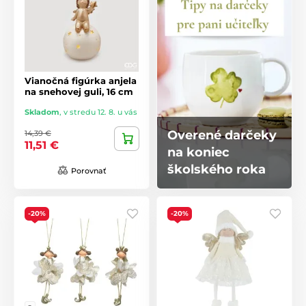
Vianočná figúrka anjela
na snehovej guli, 16 cm
Skladom
,
v stredu 12. 8. u vás
Overené darčeky
14,39 €
11,51 €
na koniec
školského roka
Porovnať
-20%
-20%