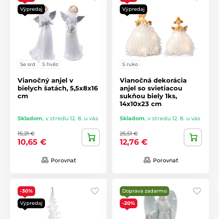
Výpredaj
Výpredaj
Se srd
S hvěz
S ruko
Vianočný anjel v
Vianočná dekorácia
bielych šatách, 5,5x8x16
anjel so svietiacou
cm
sukňou biely 1ks,
14x10x23 cm
Skladom
,
v stredu 12. 8. u vás
Skladom
,
v stredu 12. 8. u vás
15,21 €
25,51 €
10,65 €
12,76 €
Porovnať
Porovnať
-30%
Doprava zadarmo
Výpredaj
-20%