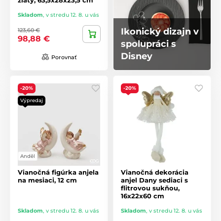
Skladom
,
v stredu 12. 8. u vás
Ikonický dizajn v
123,60 €
98,88 €
spolupráci s
Disney
Porovnať
-20%
-20%
Výpredaj
Anděl
Vianočná figúrka anjela
Vianočná dekorácia
na mesiaci, 12 cm
anjel Dany sediaci s
flitrovou sukňou,
16x22x60 cm
Skladom
,
v stredu 12. 8. u vás
Skladom
,
v stredu 12. 8. u vás