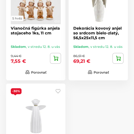
S hvěz
Vianočná figúrka anjela
Dekorácia kovový anjel
stojaceho 1ks, 11 cm
so srdcom bielo-zlatý,
56,5x25x11,5 cm
Skladom
,
v stredu 12. 8. u vás
Skladom
,
v stredu 12. 8. u vás
9,44 €
86,51 €
7,55 €
69,21 €
Porovnať
Porovnať
-30%