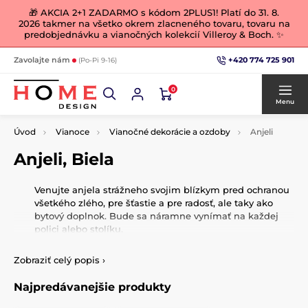
🎁 AKCIA 2+1 ZADARMO s kódom 2PLUS1! Platí do 31. 8.
2026 takmer na všetko okrem zlacneného tovaru, tovaru na
predobjednávku a vianočných kolekcií Villeroy & Boch. ✨
+420 774 725 901
Zavolajte nám
(Po-Pi 9-16)
0
Menu
Úvod
Vianoce
Vianočné dekorácie a ozdoby
Anjeli
Anjeli, Biela
Venujte anjela strážneho svojim blízkym pred ochranou
všetkého zlého, pre šťastie a pre radosť, ale taky ako
bytový doplnok. Bude sa náramne vynímať na každej
polici alebo stolíku.
Zobraziť celý popis
›
Najpredávanejšie produkty