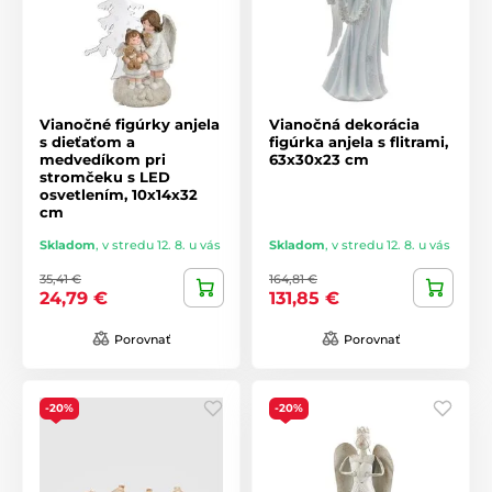
Vianočné figúrky anjela
Vianočná dekorácia
s dieťaťom a
figúrka anjela s flitrami,
medvedíkom pri
63x30x23 cm
stromčeku s LED
osvetlením, 10x14x32
cm
Skladom
,
v stredu 12. 8. u vás
Skladom
,
v stredu 12. 8. u vás
35,41 €
164,81 €
24,79 €
131,85 €
Porovnať
Porovnať
-20%
-20%