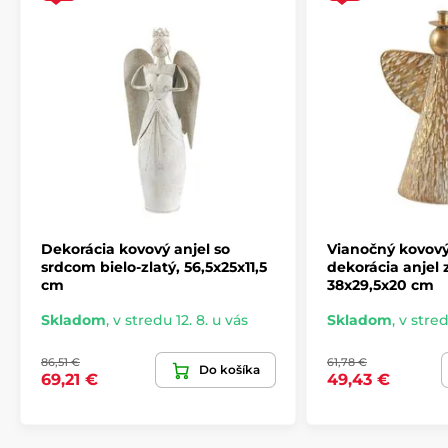
Dekorácie
Vianočné dekorácie
Anjeli
Vánoční Cosy Time kolekce
Vianočná Luxury kolekcia
Vianočná ľadová kolekcia
Dekorácia kovový anjel so
Vianočný kovový 
srdcom bielo-zlatý, 56,5x25x11,5
dekorácia anjel z
cm
38x29,5x20 cm
Skladom
,
v stredu 12. 8. u vás
Skladom
,
v stred
86,51 €
61,78 €
Do košíka
69,21 €
49,43 €