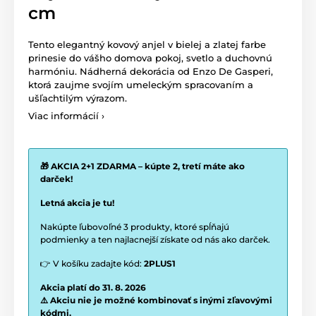
cm
Tento elegantný kovový anjel v bielej a zlatej farbe
prinesie do vášho domova pokoj, svetlo a duchovnú
harmóniu. Nádherná dekorácia od Enzo De Gasperi,
ktorá zaujme svojím umeleckým spracovaním a
ušľachtilým výrazom.
Viac informácií ›
🎁 AKCIA 2+1 ZDARMA – kúpte 2, tretí máte ako
darček!
Letná akcia je tu!
Nakúpte ľubovoľné 3 produkty, ktoré spĺňajú
podmienky a ten najlacnejší získate od nás ako darček.
👉 V košíku zadajte kód:
2PLUS1
Akcia platí do 31. 8. 2026
⚠️ Akciu nie je možné kombinovať s inými zľavovými
kódmi.