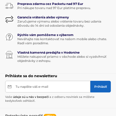
Preprava zdarma cez Packetu nad 97 Eur
Pri nákupe tovaru nad 97 Eur platíme prepravu.
Garancia vrátenia alebo výmeny
Zaručujeme výmenu alebo vrátenie tovaru bez udania
dôvodu do 14 dní od odoslania objednávky.
Rýchlo vám pomôžeme s výberom
Neváhajte nás kontaktovať na našom mobile alebo chate.
Radi vám poradíme.
Vlastná kamenná predajňa v Hodoníne
Môžete nakupovať priamo v obchode alebo si vyzdvihnúť
objednávky z eshopu.
Prihláste sa do newsletteru
Tu napíšte váš e-mail
Prihlásiť
Vaše
údaje sú u nás v bezpečí
a z odberu noviniek sa môžete
kedykoľvek odhlásiť.
Potrebujete poradiť
offline