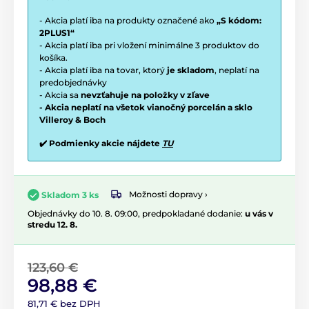
- Akcia platí iba na produkty označené ako
„S kódom:
2PLUS1“
- Akcia platí iba pri vložení minimálne 3 produktov do
košíka.
- Akcia platí iba na tovar, ktorý
je skladom
, neplatí na
predobjednávky
- Akcia sa
nevzťahuje na položky v zľave
- Akcia neplatí na všetok vianočný porcelán a sklo
Villeroy & Boch
✔️ Podmienky akcie nájdete
TU
Možnosti dopravy ›
Skladom 3 ks
Objednávky do 10. 8. 09:00, predpokladané dodanie:
u vás v
stredu 12. 8.
123,60 €
98,88 €
81,71 € bez DPH