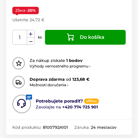
Zľava
-20%
Ušetríte 24,72 €
Do košíka
ks
Za nákup získate
1 bodov
Výhody vernostného programu ›
Doprava zdarma
od
123,68 €
Možnosti doručenia ›
Potrebujete poradiť?
offline
Zavolajte na
+420 774 725 901
Kód produktu:
8100792A101
Záruka:
24 mesiacov