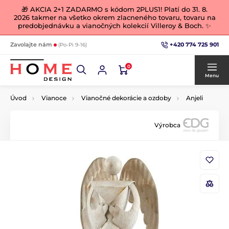
🎁 AKCIA 2+1 ZADARMO s kódom 2PLUS1! Platí do 31. 8.
2026 takmer na všetko okrem zlacneného tovaru, tovaru na
predobjednávku a vianočných kolekcií Villeroy & Boch. ✨
+420 774 725 901
Zavolajte nám
(Po-Pi 9-16)
0
Menu
Úvod
Vianoce
Vianočné dekorácie a ozdoby
Anjeli
Výrobca