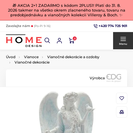
🎁 AKCIA 2+1 ZADARMO s kódom 2PLUS1! Platí do 31. 8.
2026 takmer na všetko okrem zlacneného tovaru, tovaru na
predobjednávku a vianočných kolekcií Villeroy & Boch. ✨
+420 774 725 901
Zavolajte nám
(Po-Pi 9-16)
0
Menu
Úvod
Vianoce
Vianočné dekorácie a ozdoby
Vianočné dekorácie
Výrobca