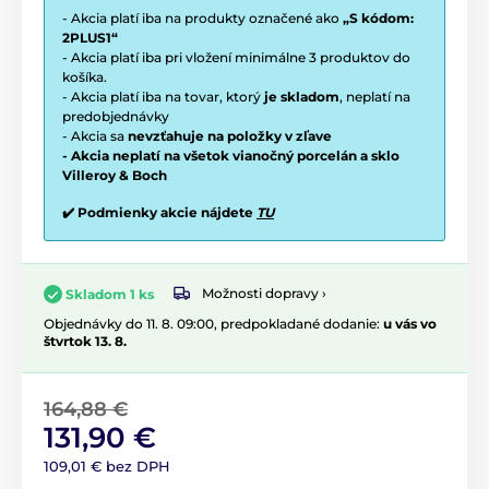
- Akcia platí iba na produkty označené ako
„S kódom:
2PLUS1“
- Akcia platí iba pri vložení minimálne 3 produktov do
košíka.
- Akcia platí iba na tovar, ktorý
je skladom
, neplatí na
predobjednávky
- Akcia sa
nevzťahuje na položky v zľave
- Akcia neplatí na všetok vianočný porcelán a sklo
Villeroy & Boch
✔️ Podmienky akcie nájdete
TU
Možnosti dopravy ›
Skladom 1 ks
Objednávky do 11. 8. 09:00, predpokladané dodanie:
u vás vo
štvrtok 13. 8.
164,88 €
131,90 €
109,01 € bez DPH