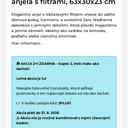
anjela s flitrami, 63x30x23 cm
Elegantný anjel s trblietavými flitrami vnesie do vášho
domova pokoj, harmóniu a sviatočné čaro. Nádherná
dekorácia s jemnými detailmi, ktorá pôsobí majestátne
a jemne zároveň. Ideálny ako ozdoba na komodu,
podlahu alebo vianočný stromček.
Viac informácií ›
🎁 AKCIA 2+1 ZDARMA – kúpte 2, tretí máte ako
darček!
Letná akcia je tu!
Nakúpte ľubovoľné 3 produkty, ktoré spĺňajú
podmienky a ten najlacnejší získate od nás ako darček.
👉 V košíku zadajte kód:
2PLUS1
Akcia platí do 31. 8. 2026
⚠️ Akciu nie je možné kombinovať s inými zľavovými
kódmi.