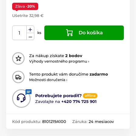
Zľava
-20%
Ušetríte 32,98 €
Do košíka
ks
Za nákup získate
2 bodov
Výhody vernostného programu ›
Tento produkt vám doručíme
zadarmo
Možnosti doručenia ›
Potrebujete poradiť?
offline
Zavolajte na
+420 774 725 901
Kód produktu:
8101219A100
Záruka:
24 mesiacov