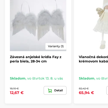
Produkt je zaradený v kategóriách
Vianočné dekorácie
Anjeli
Vianočná ľadová kolekcia
Varianty (1)
Závesná anjelské krídla Fay z
Vianočná dekorá
peria biela, 28-34 cm
krémovom kabát
Skladom
,
vo štvrtok 13. 8. u vás
Skladom
,
vo štvr
18,10 €
82,42 €
Detail
12,67 €
65,94 €