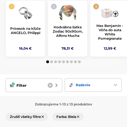
Max Benjamin -
Hodvábna šatka
Prívesok na kľúče
Vôňa do auta
Zodiac 90x90cm,
ANGELO, Philippi
White
Alfons Mucha
Pomegranate
16,04 €
78,31 €
12,99 €
Radenie
Filter
Zobrazujeme 1-13 z 13 produktov
Zrušiť všetky filtre
Farba: Biela