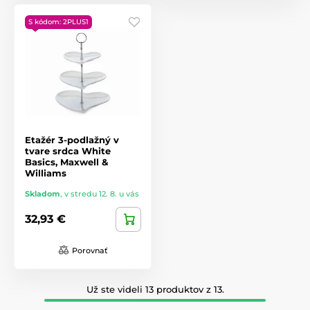
S kódom: 2PLUS1
Etažér 3-podlažný v
tvare srdca White
Basics, Maxwell &
Williams
Skladom
,
v stredu 12. 8. u vás
32,93 €
Porovnať
Už ste videli 13 produktov z 13.