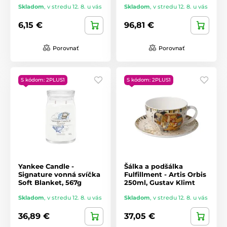
Skladom
,
v stredu 12. 8. u vás
Skladom
,
v stredu 12. 8. u vás
6,15 €
96,81 €
Porovnať
Porovnať
S kódom: 2PLUS1
S kódom: 2PLUS1
Yankee Candle -
Šálka ​​a podšálka
Signature vonná svíčka
Fulfillment - Artis Orbis
Soft Blanket, 567g
250ml, Gustav Klimt
Skladom
,
v stredu 12. 8. u vás
Skladom
,
v stredu 12. 8. u vás
36,89 €
37,05 €