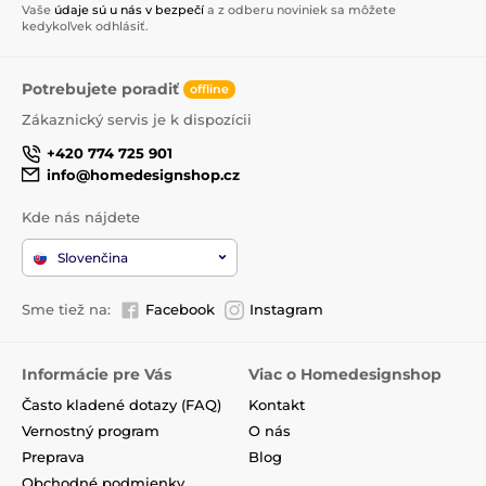
Vaše
údaje sú u nás v bezpečí
a z odberu noviniek sa môžete
kedykoľvek odhlásiť.
Potrebujete poradiť
offline
Zákaznický servis je k dispozícii
+420 774 725 901
info@homedesignshop.cz
Kde nás nájdete
Slovenčina
Sme tiež na:
Facebook
Instagram
Informácie pre Vás
Viac o Homedesignshop
Často kladené dotazy (FAQ)
Kontakt
Vernostný program
O nás
Preprava
Blog
Obchodné podmienky