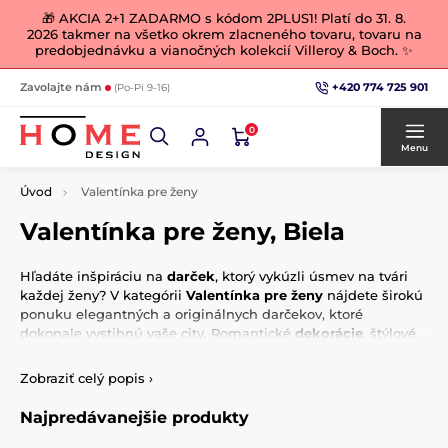
🎁 AKCIA 2+1 ZADARMO s kódom 2PLUS1! Platí do 31. 8.
2026 takmer na všetko okrem zlacneného tovaru, tovaru na
predobjednávku a vianočných kolekcií Villeroy & Boch. ✨
+420 774 725 901
Zavolajte nám
(Po-Pi 9-16)
0
Menu
Úvod
Valentínka pre ženy
Valentínka pre ženy, Biela
Hľadáte inšpiráciu na
darček
, ktorý vykúzli úsmev na tvári
každej ženy? V kategórii
Valentínka pre ženy
nájdete širokú
ponuku elegantných a originálnych darčekov, ktoré
dokonale vystihnú vaše city. Romantické
dekorácie
, štýlové
doplnky
alebo praktické predmety s jemným a ženským
dizajnom – všetko je starostlivo vybrané tak, aby oslovilo
Zobraziť celý popis
›
ženy, ktoré majú zmysel pre detail a krásu. Prekvapte svoju
partnerku, mamičku alebo kamarátku niečím výnimočným a
Najpredávanejšie produkty
urobte z tohtoročného Valentína
nezabudnuteľný zážitok
.