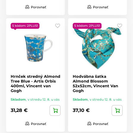
Porovnať
Porovnať
S kódom: 2PLUS1
S kódom: 2PLUS1
Hrnček stredný Almond
Hodvábna šatka
Tree Blue - Artis Orbis
Almond Blossom
400ml, Vincent van
52x52cm, Vincent Van
Gogh
Gogh
Skladom
,
v stredu 12. 8. u vás
Skladom
,
v stredu 12. 8. u vás
31,28 €
37,10 €
Porovnať
Porovnať