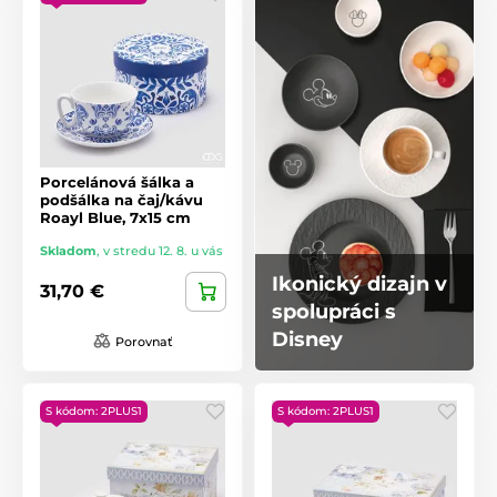
Porcelánová šálka a
podšálka na čaj/kávu
Roayl Blue, 7x15 cm
Skladom
,
v stredu 12. 8. u vás
Ikonický dizajn v
31,70 €
spolupráci s
Disney
Porovnať
S kódom: 2PLUS1
S kódom: 2PLUS1