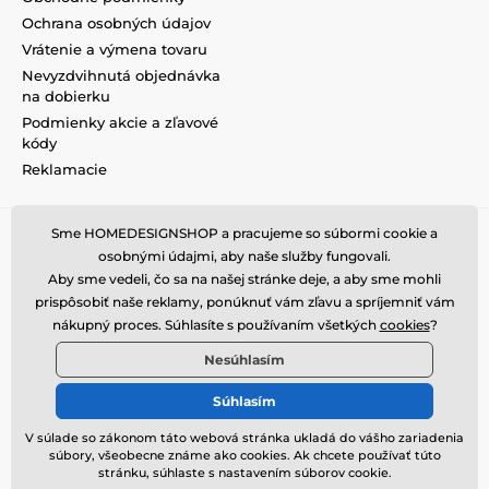
Ochrana osobných údajov
Vrátenie a výmena tovaru
Nevyzdvihnutá objednávka
na dobierku
Podmienky akcie a zľavové
kódy
Reklamacie
Sme HOMEDESIGNSHOP a pracujeme so súbormi cookie a
osobnými údajmi, aby naše služby fungovali.
Aby sme vedeli, čo sa na našej stránke deje, a aby sme mohli
prispôsobiť naše reklamy, ponúknuť vám zľavu a spríjemniť vám
nákupný proces. Súhlasíte s používaním všetkých
cookies
?
Nesúhlasím
Súhlasím
V súlade so zákonom táto webová stránka ukladá do vášho zariadenia
súbory, všeobecne známe ako cookies. Ak chcete používať túto
© 2026 www.homedesignshop.sk ⦁ E-shop vytvorila
SIMPLIA.cz
stránku, súhlaste s nastavením súborov cookie.