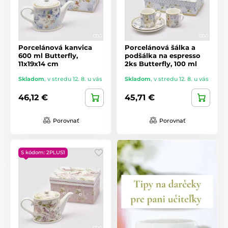
Porcelánová kanvica
Porcelánová šálka a
600 ml Butterfly,
podšálka na espresso
11x19x14 cm
2ks Butterfly, 100 ml
Skladom
,
v stredu 12. 8. u vás
Skladom
,
v stredu 12. 8. u vás
46,12 €
45,71 €
Porovnať
Porovnať
S kódom: 2PLUS1