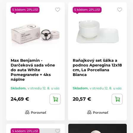
S kódom: 2PLUS1
S kódom: 2PLUS1
Max Benjamin -
Raňajkový set šálka a
Darčeková sada vône
podnos Aperegina 12x18
do auta White
cm, La Porcellana
Pomegranete + 4ks
Bianca
náplne
Skladom
,
v stredu 12. 8. u vás
Skladom
,
v stredu 12. 8. u vás
24,69 €
20,57 €
Porovnať
Porovnať
S kódom: 2PLUS1