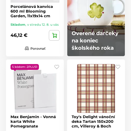
Porcelánová kanvica
600 ml Blooming
Garden, 11x19x14 cm
Skladom
,
v stredu 12. 8. u vás
Overené darčeky
46,12 €
na koniec
školského roka
Porovnať
S kódom: 2PLUS1
Max Benjamin - Vonná
Toy's Delight vánoční
karta White
deka Tartan 150x200
Pomegranate
cm, Villeroy & Boch