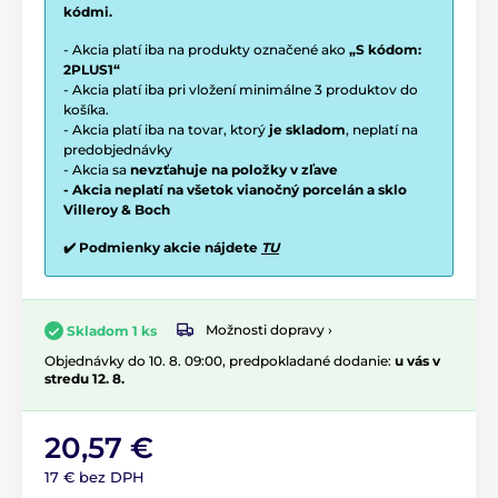
kódmi.
- Akcia platí iba na produkty označené ako
„S kódom:
2PLUS1“
- Akcia platí iba pri vložení minimálne 3 produktov do
košíka.
- Akcia platí iba na tovar, ktorý
je skladom
, neplatí na
predobjednávky
- Akcia sa
nevzťahuje na položky v zľave
- Akcia neplatí na všetok vianočný porcelán a sklo
Villeroy & Boch
✔️ Podmienky akcie nájdete
TU
Možnosti dopravy ›
Skladom 1 ks
Objednávky do 10. 8. 09:00, predpokladané dodanie:
u vás v
stredu 12. 8.
20,57 €
17 € bez DPH