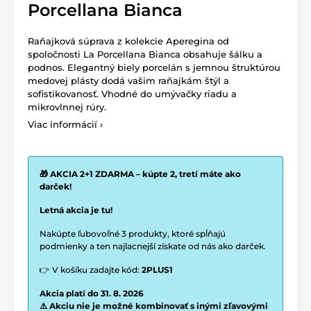
Porcellana Bianca
Raňajková súprava z kolekcie Aperegina od
spoločnosti La Porcellana Bianca obsahuje šálku a
podnos. Elegantný biely porcelán s jemnou štruktúrou
medovej plásty dodá vašim raňajkám štýl a
sofistikovanosť. Vhodné do umývačky riadu a
mikrovlnnej rúry.
Viac informácií ›
🎁 AKCIA 2+1 ZDARMA – kúpte 2, tretí máte ako
darček!
Letná akcia je tu!
Nakúpte ľubovoľné 3 produkty, ktoré spĺňajú
podmienky a ten najlacnejší získate od nás ako darček.
👉 V košíku zadajte kód:
2PLUS1
Akcia platí do 31. 8. 2026
⚠️ Akciu nie je možné kombinovať s inými zľavovými