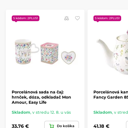
S kódom: 2PLUS1
S kódom: 2PLUS1
Porcelánová sada na čaj:
Porcelánová kan
hrnček, dóza, odkladač Mon
Fancy Garden 85
Amour, Easy Life
Produkt je zaradený v kategóriách
Skladom
,
v stredu 12. 8. u vás
Skladom
,
v stred
Pre mužov
Valentínka pre ženy
33,76 €
41,18 €
Do košíka