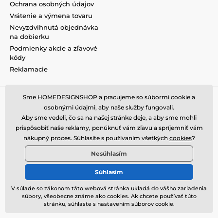
Ochrana osobných údajov
Vrátenie a výmena tovaru
Nevyzdvihnutá objednávka
na dobierku
Podmienky akcie a zľavové
kódy
Reklamacie
Sme HOMEDESIGNSHOP a pracujeme so súbormi cookie a
osobnými údajmi, aby naše služby fungovali.
Aby sme vedeli, čo sa na našej stránke deje, a aby sme mohli
prispôsobiť naše reklamy, ponúknuť vám zľavu a spríjemniť vám
nákupný proces. Súhlasíte s používaním všetkých
cookies
?
Nesúhlasím
Súhlasím
V súlade so zákonom táto webová stránka ukladá do vášho zariadenia
súbory, všeobecne známe ako cookies. Ak chcete používať túto
© 2026 www.homedesignshop.sk ⦁ E-shop vytvorila
SIMPLIA.cz
stránku, súhlaste s nastavením súborov cookie.