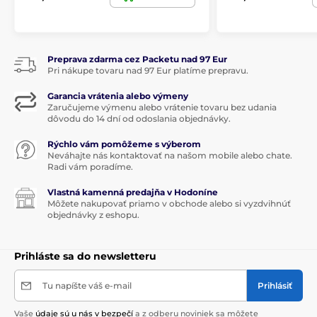
Valentínka pre mužov
Kanvice a hrnčeky na čaj
Preprava zdarma cez Packetu nad 97 Eur
Pri nákupe tovaru nad 97 Eur platíme prepravu.
Garancia vrátenia alebo výmeny
Zaručujeme výmenu alebo vrátenie tovaru bez udania
dôvodu do 14 dní od odoslania objednávky.
Rýchlo vám pomôžeme s výberom
Neváhajte nás kontaktovať na našom mobile alebo chate.
Radi vám poradíme.
Vlastná kamenná predajňa v Hodoníne
Môžete nakupovať priamo v obchode alebo si vyzdvihnúť
objednávky z eshopu.
Prihláste sa do newsletteru
Tu napíšte váš e-mail
Prihlásiť
Vaše
údaje sú u nás v bezpečí
a z odberu noviniek sa môžete