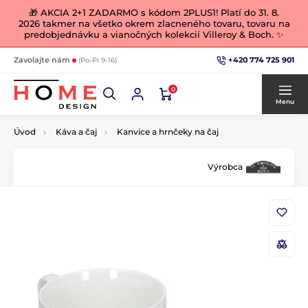
🎁 AKCIA 2+1 ZADARMO s kódom 2PLUS1! Platí do 31. 8.
2026 takmer na všetko okrem zlacneného tovaru, tovaru na
predobjednávku a vianočných kolekcií Villeroy & Boch. ✨
+420 774 725 901
Zavolajte nám
(Po-Pi 9-16)
0
Menu
Úvod
Káva a čaj
Kanvice a hrnčeky na čaj
Výrobca