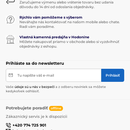
Zaručujeme výmenu alebo vrátenie tovaru bez udania
dôvodu do 14 dní od odoslania objednávky.
Rýchlo vám pomôžeme s výberom
Neváhajte nás kontaktovať na našom mobile alebo chate.
Radi vám poradíme.
Vlastná kamenná predajňa v Hodoníne
Môžete nakupovať priamo v obchode alebo si vyzdvihnúť
objednávky z eshopu.
Prihláste sa do newsletteru
Tu napíšte váš e-mail
Prihlásiť
Vaše
údaje sú u nás v bezpečí
a z odberu noviniek sa môžete
kedykoľvek odhlásiť.
Potrebujete poradiť
offline
Zákaznický servis je k dispozícii
+420 774 725 901