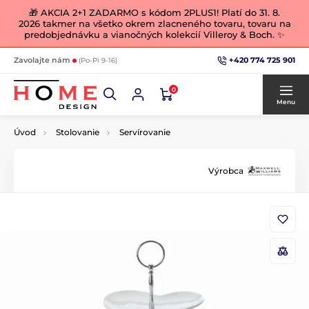
🎁 AKCIA 2+1 ZADARMO s kódom 2PLUS1! Platí do 31. 8.
2026 takmer na všetko okrem zlacneného tovaru, tovaru na
predobjednávku a vianočných kolekcií Villeroy & Boch. ✨
+420 774 725 901
Zavolajte nám
(Po-Pi 9-16)
0
Menu
Úvod
Stolovanie
Servírovanie
Výrobca