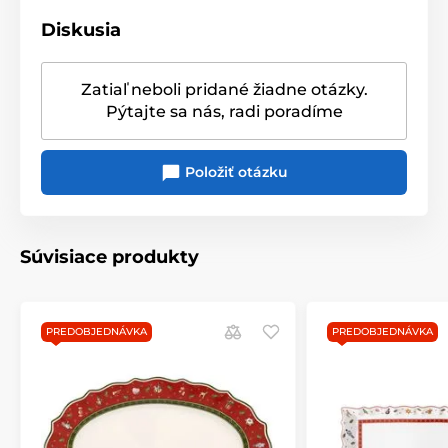
Diskusia
Zatiaľ neboli pridané žiadne otázky.
Produkt je zaradený v kategóriách
Pýtajte sa nás, radi poradíme
Valentínka pre ženy
Servírovanie
Položiť otázku
Súvisiace produkty
PREDOBJEDNÁVKA
PREDOBJEDNÁVKA