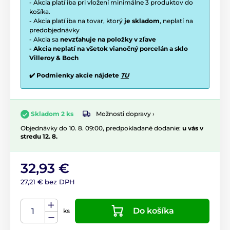
- Akcia platí iba pri vložení minimálne 3 produktov do
košíka.
- Akcia platí iba na tovar, ktorý
je skladom
, neplatí na
predobjednávky
- Akcia sa
nevzťahuje na položky v zľave
- Akcia neplatí na všetok vianočný porcelán a sklo
Villeroy & Boch
✔️ Podmienky akcie nájdete
TU
Možnosti dopravy ›
Skladom 2 ks
Objednávky do 10. 8. 09:00, predpokladané dodanie:
u vás v
stredu 12. 8.
32,93 €
27,21 € bez DPH
Do košíka
ks