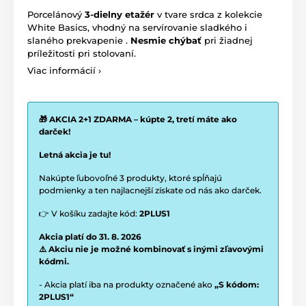
Porcelánový
3-dielny etažér
v tvare srdca z kolekcie
White Basics, vhodný na servírovanie sladkého i
slaného prekvapenie
.
Nesmie chýbať
pri žiadnej
príležitosti pri stolovaní.
Viac informácií ›
🎁 AKCIA 2+1 ZDARMA – kúpte 2, tretí máte ako
darček!
Letná akcia je tu!
Nakúpte ľubovoľné 3 produkty, ktoré spĺňajú
podmienky a ten najlacnejší získate od nás ako darček.
👉 V košíku zadajte kód:
2PLUS1
Akcia platí do 31. 8. 2026
⚠️ Akciu nie je možné kombinovať s inými zľavovými
kódmi.
- Akcia platí iba na produkty označené ako
„S kódom:
2PLUS1“