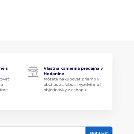
me s
Vlastná kamenná predajňa v
Hodoníne
tovať
Môžete nakupovať priamo v
bo
obchode alebo si vyzdvihnúť
díme.
objednávky z eshopu.
Prihlásiť