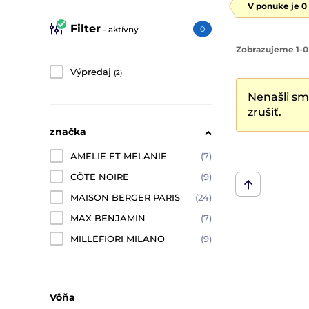
V ponuke je 0
Filter
- aktívny
0
Zobrazujeme 1-0
Výpredaj
(2)
Nenašli sm
zrušiť.
značka
AMELIE ET MELANIE
(7)
CÔTE NOIRE
(9)
MAISON BERGER PARIS
(24)
MAX BENJAMIN
(7)
MILLEFIORI MILANO
(9)
Vôňa