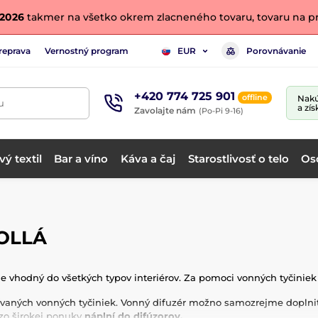
. 2026
takmer na všetko okrem zlacneného tovaru, tovaru na pr
reprava
Vernostný program
Porovnávanie
EUR
+420 774 725 901
offline
Nakú
u
a zís
Zavolajte nám
(Po-Pi 9-16)
ý textil
Bar a víno
Káva a čaj
Starostlivosť o telo
Os
MOLLÁ
je vhodný do všetkých typov interiérov. Za pomoci vonných tyčiniek 
aných vonných tyčiniek. Vonný difuzér možno samozrejme doplni
 zo širokej ponuky
náplní do difúzorov.