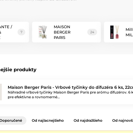
agnólie, citrusových plodov, ktoré váš interiér zahalia
výnimočno
 čistotou prírody. Prevonia
malú
miestnosť ako kúpeľňou alebo spá
ov a veľkostí s odlišnou prekrásnou vôňou.
ANTE /
MAISON
Mill
&
BERGER
7
24
MI
E
PARIS
ejšie produkty
Maison Berger Paris - Vrbové tyčinky do difuzéra 6 ks, 22
Náhradné vŕbové tyčinky Maison Berger Paris pre arómu difuzérov. 6 
pre efektívne a rovnomerné…
Doporučené
Od najlacnejšieho
Od najdražšieho
Od najnovš