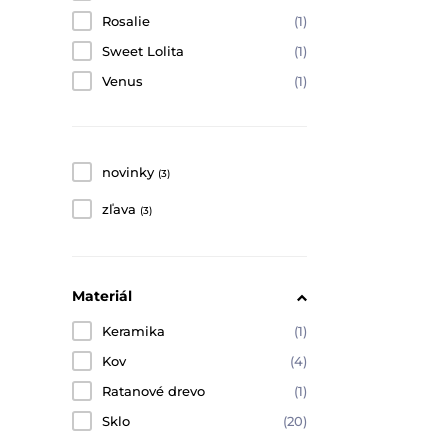
Rosalie
(1)
Sweet Lolita
(1)
Venus
(1)
novinky
(3)
zľava
(3)
Materiál
Keramika
(1)
Kov
(4)
Ratanové drevo
(1)
Sklo
(20)