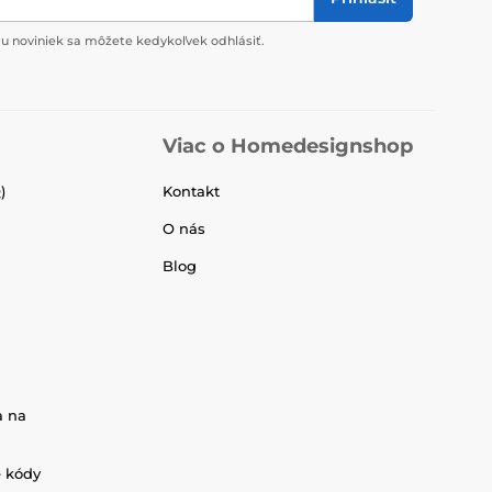
u noviniek sa môžete kedykoľvek odhlásiť.
Viac o Homedesignshop
)
Kontakt
O nás
Blog
a na
é kódy