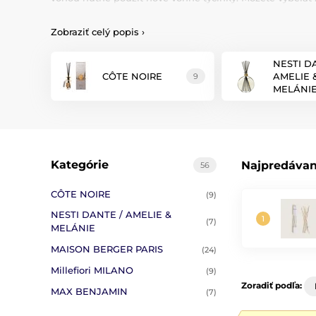
Nechajte sa
okúzliť
ikonickou vôňou santalového dreva, m
Zobraziť celý popis
›
Moderný
aróma difúzory sú inšpirované jednoduchosťou,
podmienok.
Luxusné
aróma difúzory svetových značiek, rôznych tvar
NESTI D
CÔTE NOIRE
AMELIE 
9
MELÁNI
Kategórie
Najpredávan
56
CÔTE NOIRE
(9)
NESTI DANTE / AMELIE &
(7)
MELÁNIE
MAISON BERGER PARIS
(24)
Millefiori MILANO
(9)
Zoradiť podľa:
MAX BENJAMIN
(7)