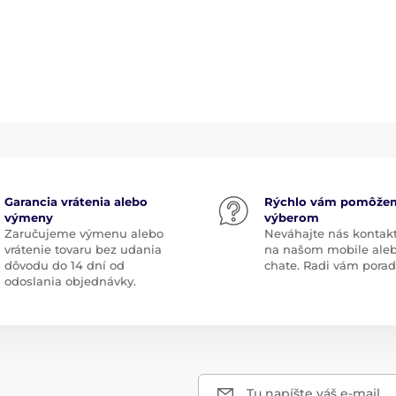
Garancia vrátenia alebo
Rýchlo vám pomôže
výmeny
výberom
Zaručujeme výmenu alebo
Neváhajte nás kontak
vrátenie tovaru bez udania
na našom mobile ale
dôvodu do 14 dní od
chate. Radi vám pora
odoslania objednávky.
Tu napíšte váš e-mail