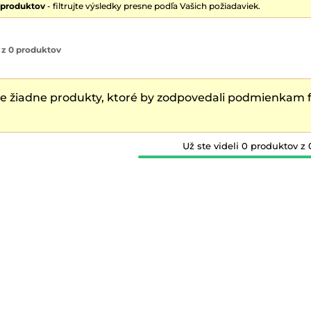
 produktov
- filtrujte výsledky presne podľa Vašich požiadaviek.
 z 0 produktov
e žiadne produkty, ktoré by zodpovedali podmienkam fi
Už ste videli 0 produktov z 