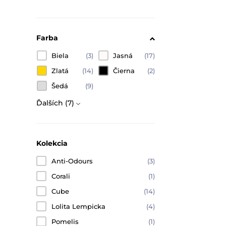
Farba
Biela
(3)
Jasná
(17)
Zlatá
(14)
Čierna
(2)
Šedá
(9)
Ďalších (7)
Kolekcia
Anti-Odours
(3)
Corali
(1)
Cube
(14)
Lolita Lempicka
(4)
Pomelis
(1)