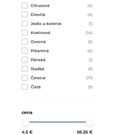
Citrusová
(4)
Drevitá
(4)
Jedlo a korenie
(1)
Kvetinová
(14)
Ovocná
(5)
Pikantná
(4)
Pánská
(1)
Sladká
(3)
Čerstvá
(17)
Čistá
(5)
cena
4.5 €
56.26 €