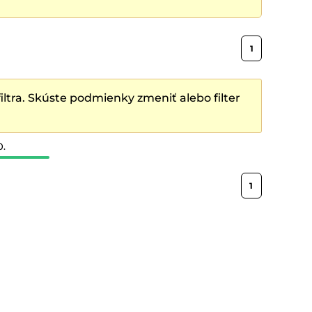
1
ltra. Skúste podmienky zmeniť alebo filter
0.
1