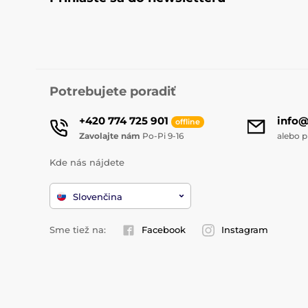
Potrebujete poradiť
+420 774 725 901
info
offline
Zavolajte nám
Po-Pi 9-16
alebo p
Kde nás nájdete
Slovenčina
Sme tiež na:
Facebook
Instagram