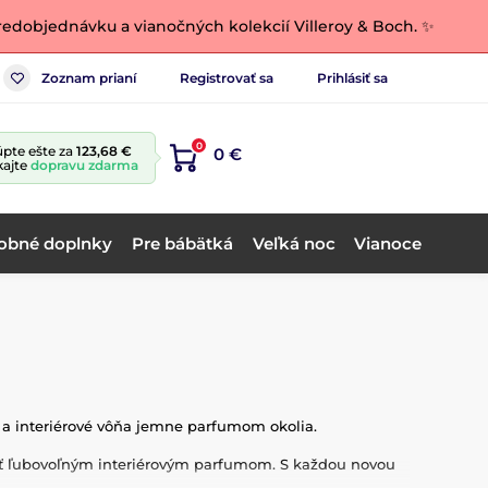
edobjednávku a vianočných kolekcií Villeroy & Boch. ✨
Zoznam prianí
Registrovať sa
Prihlásiť sa
0
pte ešte za
123,68 €
0 €
kajte
dopravu zdarma
obné doplnky
Pre bábätká
Veľká noc
Vianoce
a interiérové ​​vôňa jemne parfumom okolia.
ť ľubovoľným interiérovým parfumom. S každou novou