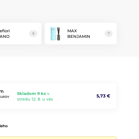
sťou
, ženskosťou a zmyselnosťou.
lňu. Náplň vydrží približne
tri mesiace
podľa okolitých
efiori
MAX
9
7
LANO
BENJAMIN
cm
Skladom 9 ks
v
5,73 €
kusov
stredu 12. 8. u vás
ieho