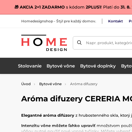
🎁 AKCIA 2+1 ZADARMO
s kódom
2PLUS1
! Platí do
31. 8
Homedesignshop - Štýl pre každý domov.
Kontakt
P
Napr. produkt, kategóri
Stolovanie
Bytové vône
Bytové doplnky
Bytov
Úvod
Bytové vône
Aróma difuzery
Aróma difuzery CERERIA 
Elegantné aróma difúzory
z hrubostenného skla, ktorý 
Intenzitu vône môžete ľahko upraviť
množstvom použív
vôňou nutné použiť nové vonné tyčinky. Môžete vyberať