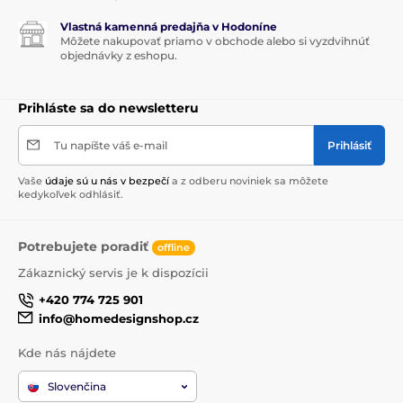
Vlastná kamenná predajňa v Hodoníne
Môžete nakupovať priamo v obchode alebo si vyzdvihnúť
objednávky z eshopu.
Prihláste sa do newsletteru
Tu napíšte váš e-mail
Prihlásiť
Produkt je zaradený v kategóriách
Vaše
údaje sú u nás v bezpečí
a z odberu noviniek sa môžete
kedykoľvek odhlásiť.
Pre ženy
Millefiori MILANO
Potrebujete poradiť
offline
VÔNA V AKCII
Zákaznický servis je k dispozícii
+420 774 725 901
info@homedesignshop.cz
Kde nás nájdete
Slovenčina