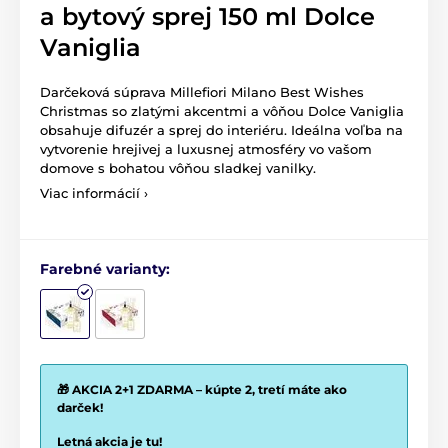
a bytový sprej 150 ml Dolce
Vaniglia
Darčeková súprava Millefiori Milano Best Wishes
Christmas so zlatými akcentmi a vôňou Dolce Vaniglia
obsahuje difuzér a sprej do interiéru. Ideálna voľba na
vytvorenie hrejivej a luxusnej atmosféry vo vašom
domove s bohatou vôňou sladkej vanilky.
Viac informácií ›
Farebné varianty:
🎁 AKCIA 2+1 ZDARMA – kúpte 2, tretí máte ako
darček!
Letná akcia je tu!