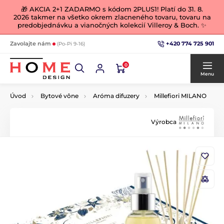
🎁 AKCIA 2+1 ZADARMO s kódom 2PLUS1! Platí do 31. 8.
2026 takmer na všetko okrem zlacneného tovaru, tovaru na
predobjednávku a vianočných kolekcií Villeroy & Boch. ✨
+420 774 725 901
Zavolajte nám
(Po-Pi 9-16)
0
Menu
Úvod
Bytové vône
Aróma difuzery
Millefiori MILANO
Výrobca