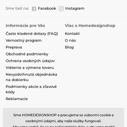
Sme tiež na:
Facebook
Instagram
Informácie pre Vás
Viac o Homedesignshop
Často kladené dotazy (FAQ)
Kontakt
Vernostný program
O nás
Preprava
Blog
Obchodné podmienky
Ochrana osobných údajov
Vrátenie a výmena tovaru
Nevyzdvihnutá objednávka
na dobierku
Podmienky akcie a zľavové
kódy
Reklamacie
Sme HOMEDESIGNSHOP a pracujeme so súbormi cookie a
osobnými údajmi, aby naše služby fungovali.
Aby sme vedeli, čo sa na našej stránke deje, a aby sme mohli