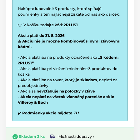
Nakúpte ľubovoľné 3 produkty, ktoré spĺňajú
podmienky a ten najlacnejší získate od nás ako darček.
👉 V košíku zadajte kód:
2PLUS1
Akcia platí do 31. 8. 2026
⚠️ Akciu nie je možné kombinovať s inými zľavovými
kódmi.
- Akcia platí iba na produkty označené ako
„S kódom:
2PLUS1“
- Akcia platí iba pri vložení minimálne 3 produktov do
košíka.
- Akcia platí iba na tovar, ktorý
je skladom
, neplatí na
predobjednávky
- Akcia sa
nevzťahuje na položky v zľave
- Akcia neplatí na všetok vianočný porcelán a sklo
Villeroy & Boch
✔️ Podmienky akcie nájdete
TU
Možnosti dopravy ›
Skladom 2 ks