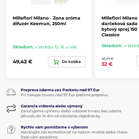
sa výrobok spotrebuje, je potrebné ho nahradiť
iným. Nepoužívajte náhradné náplne do vôní
Millefiori na doplnenie domáceho spreja.
Millefiori Milano - Zona aróma
Millefiori Milano
difuzér Keemun, 250ml
darčeková sada 
Vlastnosti:
bytový sprej 15
Classico
Moderný aróma difuzér s bielou keramickou
Skladom
,
v stred
špičkou.
Skladom
,
v stredu 12. 8. u vás
Vôňa inšpirovaná sviatkami
45,71 €
49,42 €
Do košíka
prevonia malú miestnosť, napríklad kúpeľňu alebo
32 €
spálňu
až 6 týždňov difúzie
po spotrebovani je možné doplniť
náplň
s rovnakou
Preprava zdarma cez Packetu nad 97 Eur
alebo inou vôňou
Pri nákupe tovaru nad 97 Eur platíme prepravu.
intenzitu vône možno ovplyvniť počtom tyčiniek
Garancia vrátenia alebo výmeny
Zaručujeme výmenu alebo vrátenie tovaru bez udania
dôvodu do 14 dní od odoslania objednávky.
Rýchlo vám pomôžeme s výberom
Neváhajte nás kontaktovať na našom mobile alebo chate.
Radi vám poradíme.