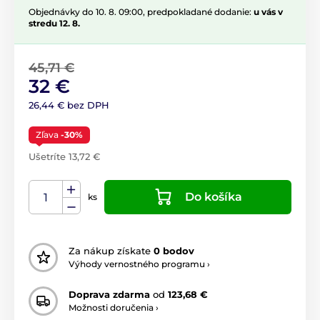
Objednávky do 10. 8. 09:00, predpokladané dodanie:
u vás v
stredu 12. 8.
45,71 €
32 €
26,44 € bez DPH
Zľava
-30%
Ušetríte 13,72 €
Do košíka
ks
Za nákup získate
0 bodov
Výhody vernostného programu ›
Doprava zdarma
od
123,68 €
Možnosti doručenia ›