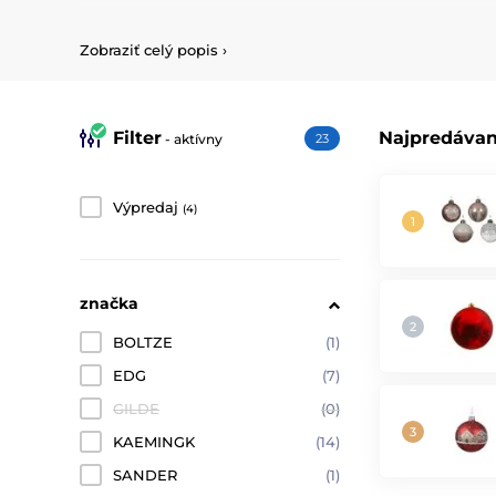
Jednotlivé dekorácie sa ľahko
kombinujú
a ladia medzi 
ozdoby alebo drobné detaily, táto kolekcia pridá vašim 
Zobraziť celý popis
›
Rozžiarte svoj domov sladkou kolekciou, ktorá poteší nie
predtým!
Filter
Najpredávan
- aktívny
23
Výpredaj
(4)
značka
BOLTZE
(1)
EDG
(7)
GILDE
(0)
KAEMINGK
(14)
SANDER
(1)