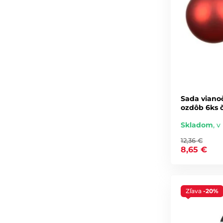
Sada viano
ozdôb 6ks 
Skladom
,
v 
12,36 €
8,65 €
Zľava
-20%