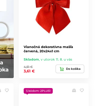
Vianočná dekoratívna mašľa
červená, 20x24x1 cm
Skladom
,
v utorok 11. 8. u vás
na
4,51 €
roka
Do košíka
3,61 €
S kódom: 2PLUS1