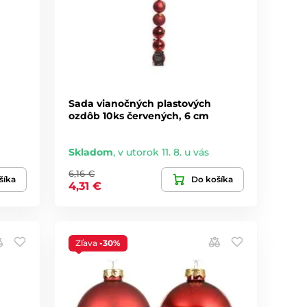
Sada vianočných plastových
ozdôb 10ks červených, 6 cm
Skladom
,
v utorok 11. 8. u vás
6,16 €
šíka
Do košíka
4,31 €
Zľava
-30%