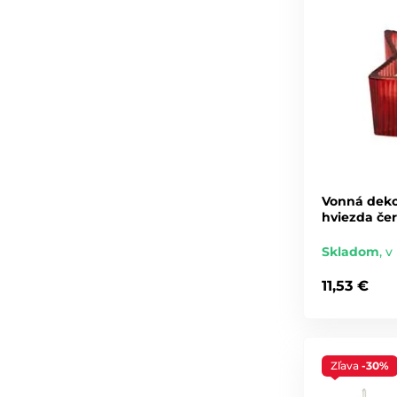
Vonná deko
hviezda čer
Skladom
,
v 
11,53 €
Zľava
-30%