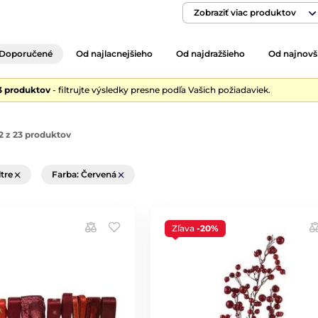
Zobraziť viac produktov
Doporučené
Od najlacnejšieho
Od najdražšieho
Od najnovš
3 produktov
- filtrujte výsledky presne podľa Vašich požiadaviek.
2 z 23 produktov
ltre
Farba: Červená
Zľava
-20%