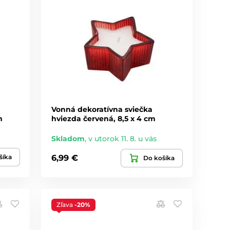
Vonná dekoratívna sviečka
m
hviezda červená, 8,5 x 4 cm
Skladom
,
v utorok 11. 8. u vás
šíka
6,99 €
Do košíka
Zľava
-20%