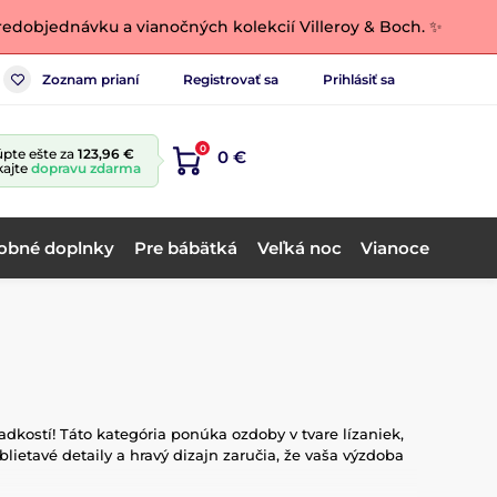
edobjednávku a vianočných kolekcií Villeroy & Boch. ✨
Zoznam prianí
Registrovať sa
Prihlásiť sa
0
pte ešte za
123,96 €
0 €
kajte
dopravu zdarma
obné doplnky
Pre bábätká
Veľká noc
Vianoce
dkostí! Táto kategória ponúka ozdoby v tvare lízaniek,
lietavé detaily a hravý dizajn zaručia, že vaša výzdoba