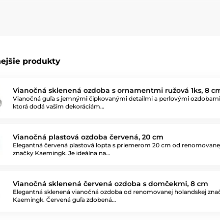
sebou, čo umožňuje vytvoriť sladký a harmonický vzhľad vášho vian
Vianociam štipku hravosti a rozprávkového šarmu.
len deti, ale aj všetkých, ktorí milujú hravé a netradičné vianočné 
ejšie produkty
Vianočná sklenená ozdoba s ornamentmi ružová 1ks, 8 c
Vianočná guľa s jemnými čipkovanými detailmi a perlovými ozdobami
ktorá dodá vašim dekoráciám…
Vianočná plastová ozdoba červená, 20 cm
Elegantná červená plastová lopta s priemerom 20 cm od renomovane
značky Kaemingk. Je ideálna na…
Vianočná sklenená červená ozdoba s domčekmi, 8 cm
Elegantná sklenená vianočná ozdoba od renomovanej holandskej zna
Kaemingk. Červená guľa zdobená…