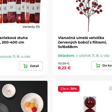
Varianty (11)
arčeková stuha
Vianočná umelá vetvička
s, 200-400 cm
červených bobúľ s flitrami,
5x16x68cm
Skladom
,
v utorok 11. 8. u vás
utorok 11. 8. u vás
10,29 €
Do ko
Detail
8,23 €
Zľava
-30%