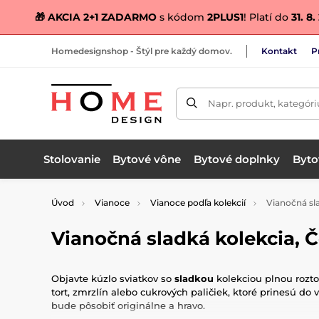
🎁 AKCIA 2+1 ZADARMO
s kódom
2PLUS1
! Platí do
31. 8
Homedesignshop - Štýl pre každý domov.
Kontakt
P
Napr. produkt, kategóri
Stolovanie
Bytové vône
Bytové doplnky
Bytov
Úvod
Vianoce
Vianoce podľa kolekcií
Vianočná sla
Vianočná sladká kolekcia, 
Objavte kúzlo sviatkov so
sladkou
kolekciou plnou rozto
tort, zmrzlín alebo cukrových paličiek, ktoré prinesú do
bude pôsobiť originálne a hravo.