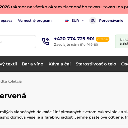
. 2026
takmer na všetko okrem zlacneného tovaru, tovaru na pr
reprava
Vernostný program
Porovnávanie
EUR
+420 774 725 901
offline
Nakú
u
a zís
Zavolajte nám
(Po-Pi 9-16)
ý textil
Bar a víno
Káva a čaj
Starostlivosť o telo
Os
dká kolekcia
Červená
milých vianočných dekorácií inšpirovaných svetom cukroviniek a sla
 vášho domova veselie a farebnú radosť. Jemné pastelové odtiene, trb