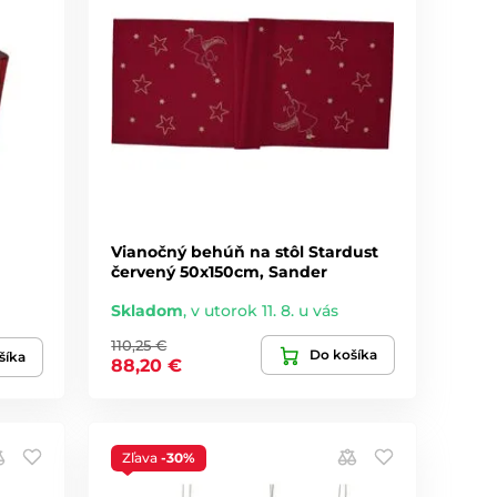
Vianočný behúň na stôl Stardust
červený 50x150cm, Sander
Skladom
,
v utorok 11. 8. u vás
110,25 €
Do košíka
šíka
88,20 €
Zľava
-30%