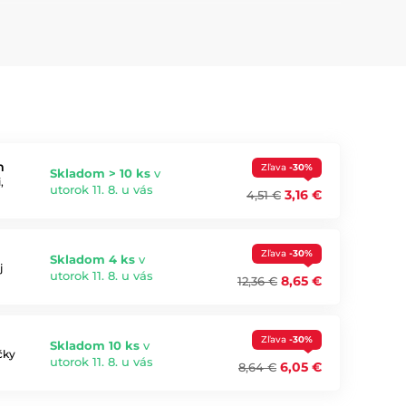
očného stromčeka či interiéru. Či už hľadáte výrazné
motívy. Urobte svoje sviatky sladšie ako kedykoľvek
m
Zľava
-30%
Skladom > 10 ks
v
,
utorok 11. 8. u vás
3,16 €
4,51 €
Zľava
-30%
Skladom 4 ks
v
j
utorok 11. 8. u vás
8,65 €
12,36 €
Zľava
-30%
Skladom 10 ks
v
čky
utorok 11. 8. u vás
6,05 €
8,64 €