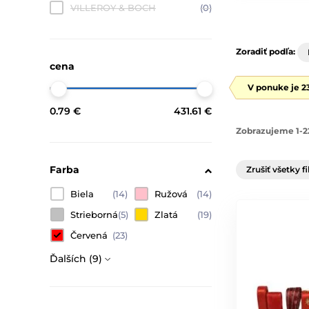
VILLEROY & BOCH
(0)
Zoradiť podľa:
cena
V ponuke je 2
0.79 €
431.61 €
Zobrazujeme 1-2
Farba
Zrušiť všetky fi
Biela
(14)
Ružová
(14)
Strieborná
(5)
Zlatá
(19)
Červená
(23)
Ďalších (9)