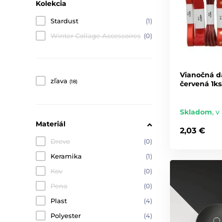
Kolekcia
Stardust
(1)
Winter Collage Accessoires
(0)
Vianočná d
zľava
(18)
červená 1k
Skladom
,
v 
Materiál
2,03 €
Drevo
(0)
Keramika
(1)
Kov
(0)
Pena
(0)
Plast
(4)
Polyester
(4)