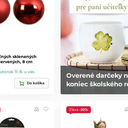
čných sklenených
červených, 8 cm
utorok 11. 8. u vás
Overené darčeky 
koniec školského 
Do košíka
Zľava
-20%