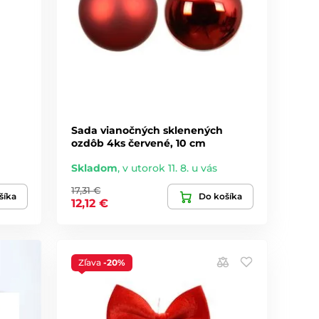
Sada vianočných sklenených
ozdôb 4ks červené, 10 cm
Skladom
,
v utorok 11. 8. u vás
17,31 €
šíka
Do košíka
12,12 €
Zľava
-20%