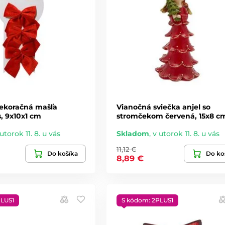
ekoračná mašľa
Vianočná sviečka anjel so
, 9x10x1 cm
stromčekom červená, 15x8 c
utorok 11. 8. u vás
Skladom
,
v utorok 11. 8. u vás
11,12 €
Do košíka
Do ko
8,89 €
PLUS1
S kódom: 2PLUS1