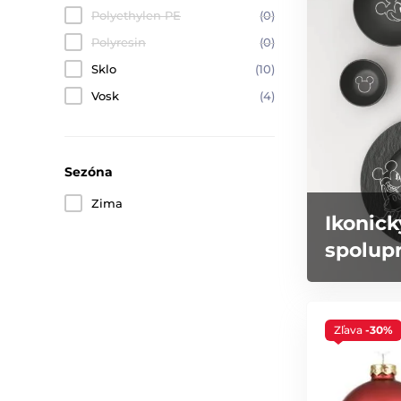
Polyethylen PE
(0)
Polyresin
(0)
Sklo
(10)
Vosk
(4)
Sezóna
Zima
Ikonick
spolupr
Zľava
-30%