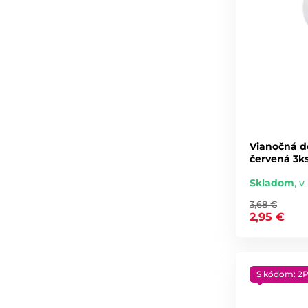
Vianočná d
červená 3ks
Skladom
,
v 
3,68 €
2,95 €
S kódom: 2