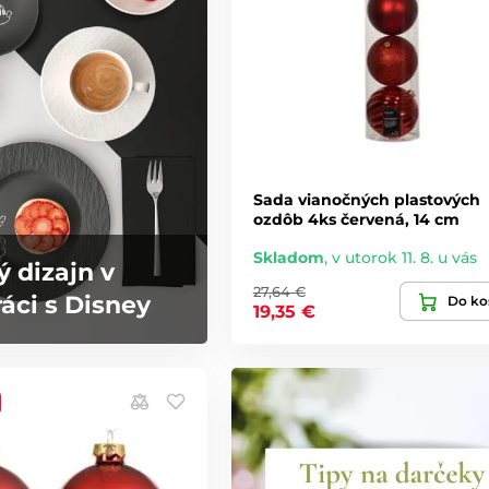
Sada vianočných plastových
ozdôb 4ks červená, 14 cm
Skladom
,
v utorok 11. 8. u vás
ý dizajn v
27,64 €
áci s Disney
Do ko
19,35 €