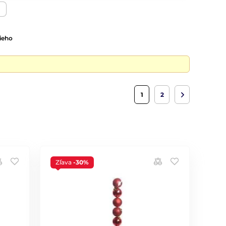
ieho
1
2
Zľava
-30%