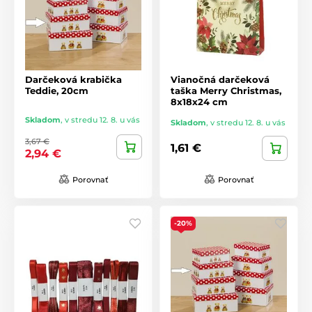
Darčeková krabička
Vianočná darčeková
Teddie, 20cm
taška Merry Christmas,
8x18x24 cm
Skladom
,
v stredu 12. 8. u vás
Skladom
,
v stredu 12. 8. u vás
3,67 €
1,61 €
2,94 €
Porovnať
Porovnať
-20%