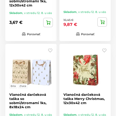
sobmi/stromami 1ks,
12x30x42 cm
Skladom
,
v stredu 12. 8. u vás
Skladom
,
v stredu 12. 8. u vás
16,45 €
3,67 €
9,87 €
Porovnať
Porovnať
Bílá
Zlatá
Vianočná darčeková
Vianočná darčeková
taška so
taška Merry Christmas,
sobmi/stromami 1ks,
12x30x42 cm
8x18x24 cm
Skladom
,
v stredu 12. 8. u vás
Skladom
,
v stredu 12. 8. u vás