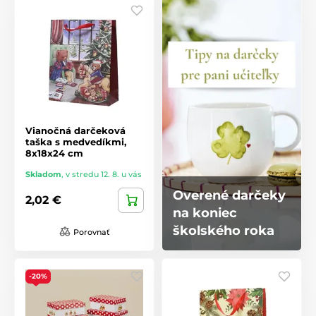
Vianočná darčeková
taška s medvedíkmi,
8x18x24 cm
Skladom
,
v stredu 12. 8. u vás
Overené darčeky
2,02 €
na koniec
školského roka
Porovnať
-20%