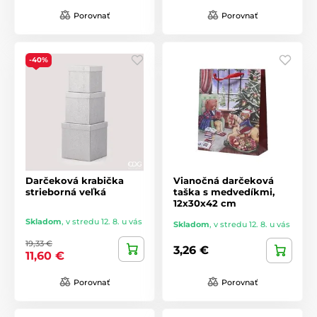
Porovnať
Porovnať
-40%
Darčeková krabička
Vianočná darčeková
strieborná veľká
taška s medvedíkmi,
12x30x42 cm
Skladom
,
v stredu 12. 8. u vás
Skladom
,
v stredu 12. 8. u vás
19,33 €
3,26 €
11,60 €
Porovnať
Porovnať