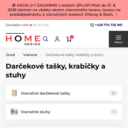
🎁 AKCIA 2+1 ZADARMO s kódom 2PLUS1! Platí do 31. 8.
2026 takmer na všetko okrem zlacneného tovaru, tovaru na
predobjednávku a vianočných kolekcií Villeroy & Boch. ✨
+420 774 725 901
Zavolajte nám
(Po-Pi 9-16)
0
Menu
Úvod
Vianoce
Darčekové tašky, krabičky a stuhy
Darčekové tašky, krabičky a
stuhy
Vianočné darčekové tašky
16
Vianočné stuhy
4