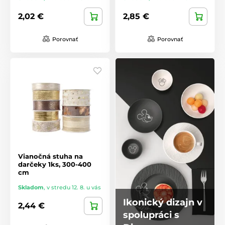
2,02 €
2,85 €
Porovnať
Porovnať
Vianočná stuha na
darčeky 1ks, 300-400
cm
Skladom
,
v stredu 12. 8. u vás
Ikonický dizajn v
2,44 €
spolupráci s