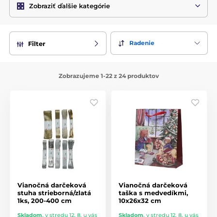
Zobraziť ďalšie kategórie
Radenie
Filter
Zobrazujeme 1-22 z 24 produktov
Vianočná darčeková
Vianočná darčeková
stuha strieborná/zlatá
taška s medvedíkmi,
1ks, 200-400 cm
10x26x32 cm
Skladom
,
v stredu 12. 8. u vás
Skladom
,
v stredu 12. 8. u vás