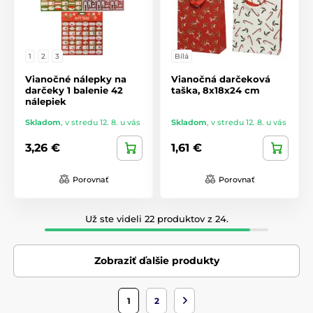
1
2
3
Bílá
Vianočné nálepky na
Vianočná darčeková
darčeky 1 balenie 42
taška, 8x18x24 cm
nálepiek
Skladom
,
v stredu 12. 8. u vás
Skladom
,
v stredu 12. 8. u vás
3,26 €
1,61 €
Porovnať
Porovnať
Už ste videli 22 produktov z 24.
Zobraziť ďalšie produkty
1
2