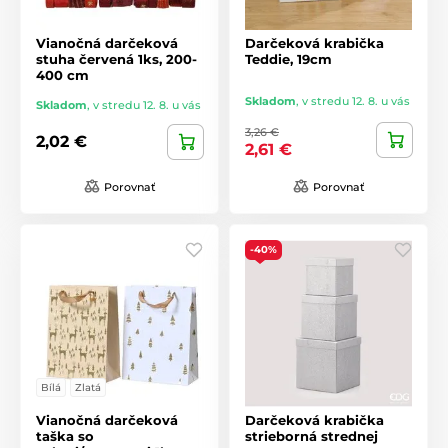
Vianočná darčeková
Darčeková krabička
stuha červená 1ks, 200-
Teddie, 19cm
400 cm
Skladom
,
v stredu 12. 8. u vás
Skladom
,
v stredu 12. 8. u vás
3,26 €
2,02 €
2,61 €
Porovnať
Porovnať
-40%
Bílá
Zlatá
Vianočná darčeková
Darčeková krabička
taška so
strieborná strednej