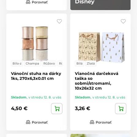
Disney
Porovnať
Bílo-z
Champa
Růžovo
Růžová
Bílá
Zlatá
Vánoční stuha na dárky
Vianočná darčeková
1ks, 270x6,3x0.01 cm
taška so
sobmi/stromami,
10x26x32 cm
Skladom
,
v stredu 12. 8. u vás
Skladom
,
v stredu 12. 8. u vás
4,50 €
3,26 €
Porovnať
Porovnať