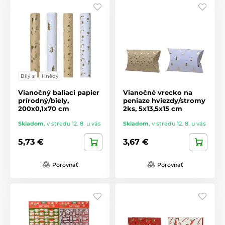
Bílý s
Hnědý
Vianočný baliaci papier
Vianočné vrecko na
prírodný/biely,
peniaze hviezdy/stromy
200x0,1x70 cm
2ks, 5x13,5x15 cm
Skladom
,
v stredu 12. 8. u vás
Skladom
,
v stredu 12. 8. u vás
5,73 €
3,67 €
Porovnať
Porovnať