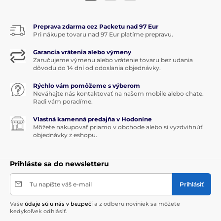
Preprava zdarma cez Packetu nad 97 Eur
Pri nákupe tovaru nad 97 Eur platíme prepravu.
Garancia vrátenia alebo výmeny
Zaručujeme výmenu alebo vrátenie tovaru bez udania
dôvodu do 14 dní od odoslania objednávky.
Rýchlo vám pomôžeme s výberom
Neváhajte nás kontaktovať na našom mobile alebo chate.
Radi vám poradíme.
Vlastná kamenná predajňa v Hodoníne
Môžete nakupovať priamo v obchode alebo si vyzdvihnúť
objednávky z eshopu.
Prihláste sa do newsletteru
Tu napíšte váš e-mail
Prihlásiť
Vaše
údaje sú u nás v bezpečí
a z odberu noviniek sa môžete
kedykoľvek odhlásiť.