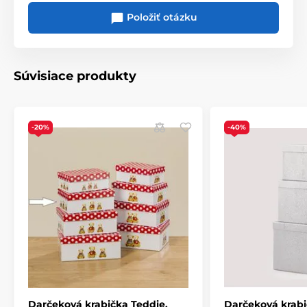
Položiť otázku
Súvisiace produkty
Produkt je zaradený v kategóriách
Vianočné darčekové krabičky
-20%
-40%
Vianočná medvedíková kolekcia
Darčeková krabička Teddie,
Darčeková krabi