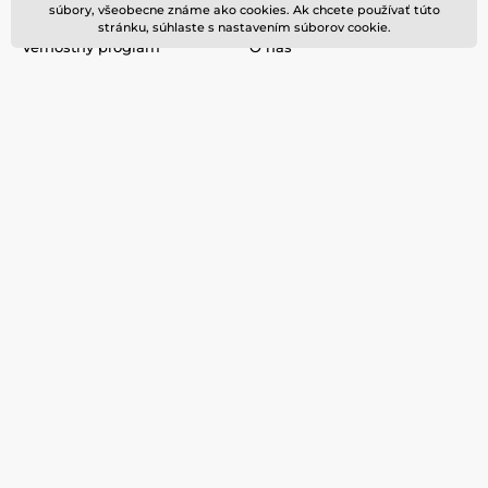
súbory, všeobecne známe ako cookies. Ak chcete používať túto
Často kladené dotazy (FAQ)
Kontakt
stránku, súhlaste s nastavením súborov cookie.
Vernostný program
O nás
Preprava
Blog
Obchodné podmienky
Ochrana osobných údajov
Vrátenie a výmena tovaru
Nevyzdvihnutá objednávka
na dobierku
Podmienky akcie a zľavové
kódy
Reklamacie