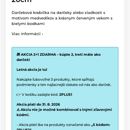
Darčeková krabička na darčeky alebo sladkosti s
motívom medvedíkov a krásnym červeným vekom s
bielymi bodkami
Viac informácií ›
🎁 AKCIA 2+1 ZDARMA – kúpte 2, tretí máte ako
darček!
Letná akcia je tu!
Nakúpte ľubovoľné 3 produkty, ktoré spĺňajú
podmienky a ten najlacnejší získate od nás ako darček.
👉 V košíku zadajte kód:
2PLUS1
Akcia platí do 31. 8. 2026
⚠️ Akciu nie je možné kombinovať s inými zľavovými
kódmi.
- Akcia platí iba na produkty označené ako
„S kódom:
2PLUS1“