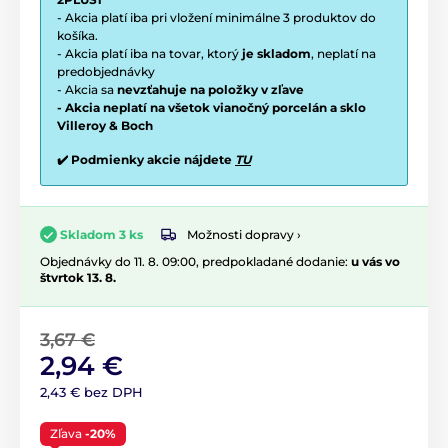
- Akcia platí iba pri vložení minimálne 3 produktov do
košíka.
- Akcia platí iba na tovar, ktorý
je skladom
, neplatí na
predobjednávky
- Akcia sa
nevzťahuje na položky v zľave
- Akcia neplatí na všetok vianočný porcelán a sklo
Villeroy & Boch
✔️ Podmienky akcie nájdete
TU
Možnosti dopravy ›
Skladom 3 ks
Objednávky do 11. 8. 09:00, predpokladané dodanie:
u vás vo
štvrtok 13. 8.
3,67 €
2,94 €
2,43 € bez DPH
Zľava
-20%