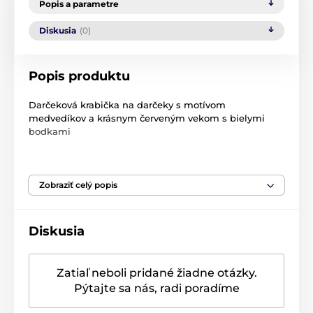
Popis a parametre
Diskusia
(0)
Popis produktu
Darčeková krabička na darčeky s motívom
medvedíkov a krásnym červeným vekom s bielymi
bodkami
Rozmer
: 20 x 12 cm
Materiál
: tvrdý papier
Zobraziť celý popis
S domovom
Boltz
získate všetko, čo potrebujete pre
svoj vlastný dobrý pocit. Veci, ktoré robia vaše vlastné
Diskusia
štyri steny ešte pohodlnejšie.
Zatiaľ neboli pridané žiadne otázky.
Pýtajte sa nás, radi poradíme