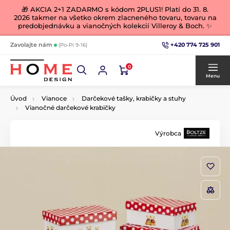
🎁 AKCIA 2+1 ZADARMO s kódom 2PLUS1! Platí do 31. 8.
2026 takmer na všetko okrem zlacneného tovaru, tovaru na
predobjednávku a vianočných kolekcií Villeroy & Boch. ✨
+420 774 725 901
Zavolajte nám
(Po-Pi 9-16)
0
Menu
Úvod
Vianoce
Darčekové tašky, krabičky a stuhy
Vianočné darčekové krabičky
Výrobca