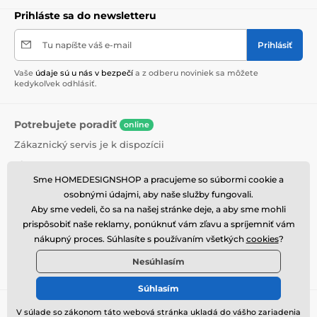
Prihláste sa do newsletteru
Tu napíšte váš e-mail
Prihlásiť
Vaše
údaje sú u nás v bezpečí
a z odberu noviniek sa môžete
kedykoľvek odhlásiť.
Potrebujete poradiť
online
Zákaznický servis je k dispozícii
+420 774 725 901
Sme HOMEDESIGNSHOP a pracujeme so súbormi cookie a
info@homedesignshop.cz
osobnými údajmi, aby naše služby fungovali.
Kde nás nájdete
Aby sme vedeli, čo sa na našej stránke deje, a aby sme mohli
prispôsobiť naše reklamy, ponúknuť vám zľavu a spríjemniť vám
Slovenčina
nákupný proces. Súhlasíte s používaním všetkých
cookies
?
Nesúhlasím
Sme tiež na:
Facebook
Instagram
Súhlasím
Informácie pre Vás
Viac o Homedesignshop
V súlade so zákonom táto webová stránka ukladá do vášho zariadenia