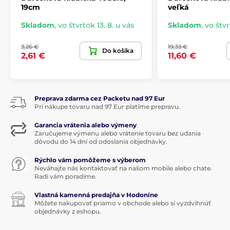
19cm
veľká
Skladom
,
vo štvrtok 13. 8. u vás
Skladom
,
vo štvr
3,26 €
19,33 €
Do košíka
2,61 €
11,60 €
Preprava zdarma cez Packetu nad 97 Eur
Pri nákupe tovaru nad 97 Eur platíme prepravu.
Garancia vrátenia alebo výmeny
Zaručujeme výmenu alebo vrátenie tovaru bez udania
dôvodu do 14 dní od odoslania objednávky.
Rýchlo vám pomôžeme s výberom
Neváhajte nás kontaktovať na našom mobile alebo chate.
Radi vám poradíme.
Vlastná kamenná predajňa v Hodoníne
Môžete nakupovať priamo v obchode alebo si vyzdvihnúť
objednávky z eshopu.