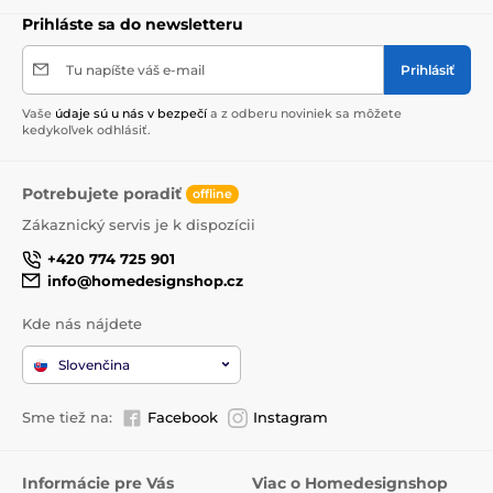
Prihláste sa do newsletteru
Tu napíšte váš e-mail
Prihlásiť
Vaše
údaje sú u nás v bezpečí
a z odberu noviniek sa môžete
kedykoľvek odhlásiť.
Potrebujete poradiť
offline
Zákaznický servis je k dispozícii
+420 774 725 901
info@homedesignshop.cz
Kde nás nájdete
Slovenčina
Sme tiež na:
Facebook
Instagram
Informácie pre Vás
Viac o Homedesignshop