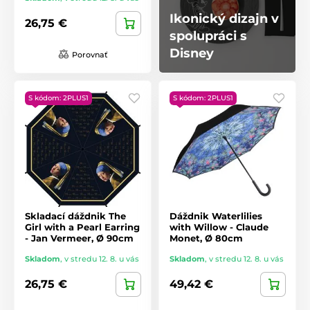
Ikonický dizajn v
26,75 €
spolupráci s
Disney
Porovnať
S kódom: 2PLUS1
S kódom: 2PLUS1
Skladací dáždnik The
Dáždnik Waterlilies
Girl with a Pearl Earring
with Willow - Claude
- Jan Vermeer, Ø 90cm
Monet, Ø 80cm
Skladom
,
v stredu 12. 8. u vás
Skladom
,
v stredu 12. 8. u vás
26,75 €
49,42 €