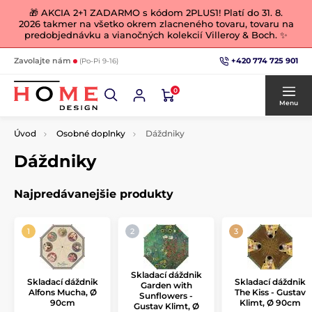
🎁 AKCIA 2+1 ZADARMO s kódom 2PLUS1! Platí do 31. 8.
2026 takmer na všetko okrem zlacneného tovaru, tovaru na
predobjednávku a vianočných kolekcií Villeroy & Boch. ✨
+420 774 725 901
Zavolajte nám
(Po-Pi 9-16)
0
Menu
Úvod
Osobné doplnky
Dáždniky
Dáždniky
Najpredávanejšie produkty
Skladací dáždnik
Skladací dáždnik
Skladací dáždnik
Garden with
Alfons Mucha, Ø
The Kiss - Gustav
Sunflowers -
90cm
Klimt, Ø 90cm
Gustav Klimt, Ø