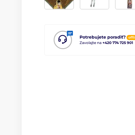
Potrebujete poradiť?
offl
Zavolajte na
+420 774 725 901