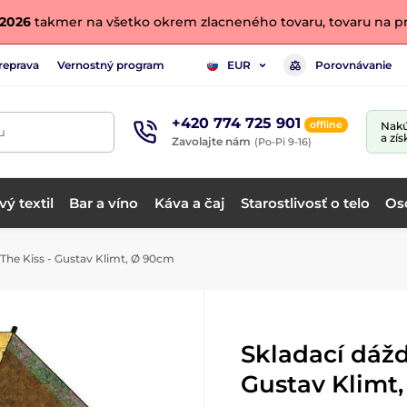
. 2026
takmer na všetko okrem zlacneného tovaru, tovaru na pr
reprava
Vernostný program
Porovnávanie
EUR
+420 774 725 901
offline
Nakú
u
a zís
Zavolajte nám
(Po-Pi 9-16)
ý textil
Bar a víno
Káva a čaj
Starostlivosť o telo
Os
 The Kiss - Gustav Klimt, Ø 90cm
Skladací dážd
Gustav Klimt