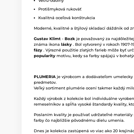
Vetru-odolný
Protišmyková rukoväť
Kvalitná oceľová konštrukcia
Moderné, kvalitné a štýlový skladací dáždnik od 
Gustav Klimt
-
Bozk
je považovaný za najdôležite
známa ikona
lásky
. Bol vytvorený v rokoch 1907
fázy
. Výrazné použitie zlatých farieb môže byť ur
popularity
motívu, kedy sa farby spájajú v bohatý
PLUMERIA
je výrobcom a dodávateľom umelecky 
predmetov.
Veľký sortiment plumérie ocení takmer každý mi
Každý výrobok z kolekcie bol individuálne vyrobe
remeselníkov a spĺňa vysoké štandardy kvality, kt
Poslaním kvality je používať udržateľné materiály 
farby čo najbližšie pôvodnému dielu umenia.
Dnes je kolekcia zastúpená vo viac ako 20 krajinác