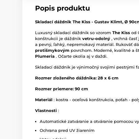
Popis produktu
Skladací dáždnik The Kiss - Gustav Klimt, Ø 90c
Luxusný skladací dáždnik so vzorom
The Kiss
od 
konštrukcii je dáždnik
vetru-odolný
, vrchná časť
a pevný, ľahký, nepremokavý materiál. Rukoväť dá
protišmykovým
povrchom. Moderné, kvalitné a š
Plumeria
. Očarte okolia aj v daždi.
Skladací dáždnik je výnimočný svojimi pestrými f
Rozmer zloženého dáždnika: 28 x 6 cm
Rozmer priemere: 90 cm
Materiál
: kostra - oceľová konštrukcia, poťah - pol
Vlastnosti
:
Automatické zatváranie a otváranie pomocou vys
Ochrana pred UV žiarením