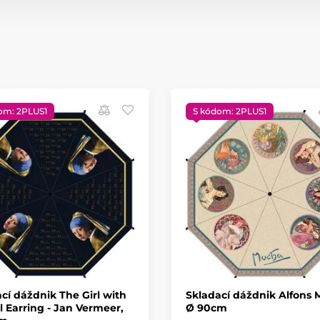
om: 2PLUS1
S kódom: 2PLUS1
cí dáždnik The Girl with
Skladací dáždnik Alfons 
l Earring - Jan Vermeer,
Ø 90cm