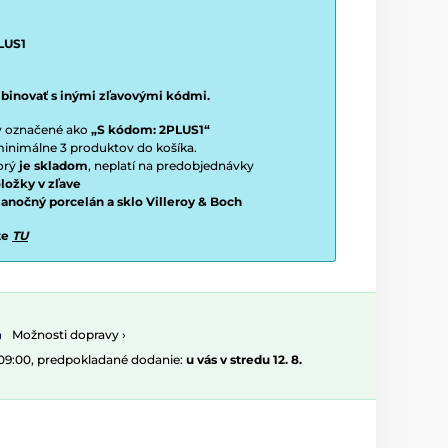
LUS1
binovať s inými zľavovými kódmi.
ty označené ako
„S kódom: 2PLUS1“
í minimálne 3 produktov do košíka.
torý
je skladom
, neplatí na predobjednávky
ložky v zľave
vianočný porcelán a sklo Villeroy & Boch
te
TU
Možnosti dopravy ›
 09:00, predpokladané dodanie:
u vás v stredu 12. 8.