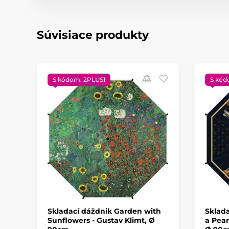
Súvisiace produkty
S kódom: 2PLUS1
S kód
Skladací dáždnik Garden with
Sklada
Sunflowers - Gustav Klimt, Ø
a Pear