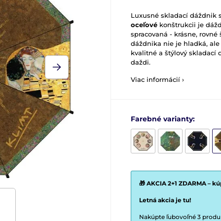
Luxusné skladací dáždnik
oceľové
konštrukcii je dáž
spracovaná - krásne, rovné
dáždnika nie je hladká, al
kvalitné a štýlový skladací
daždi.
Viac informácií ›
Farebné varianty:
🎁 AKCIA 2+1 ZDARMA – kúp
Letná akcia je tu!
Nakúpte ľubovoľné 3 produkt