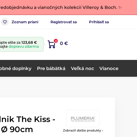
edobjednávku a vianočných kolekcií Villeroy & Boch. ✨
Zoznam prianí
Registrovať sa
Prihlásiť sa
0
pte ešte za
123,68 €
0 €
kajte
dopravu zdarma
obné doplnky
Pre bábätká
Veľká noc
Vianoce
nik The Kiss -
, Ø 90cm
Zobraziť ďalšie produkty ›