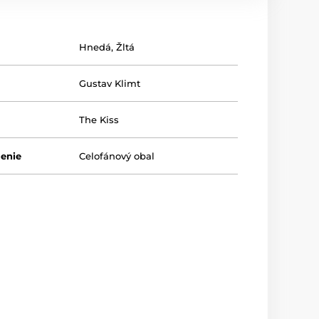
Hnedá
,
Žltá
Gustav Klimt
The Kiss
lenie
Celofánový obal