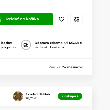
Pridať do košíka
0 bodov
Doprava zdarma
od
123,68 €
 programu ›
Možnosti doručenia ›
Záruka:
24 mesiacov
Skladací dáždnik…
K nákupu
26,75 €