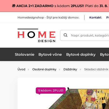
🎁 AKCIA 2+1 ZADARMO
s kódom
2PLUS1
! Platí do
31. 8
Homedesignshop - Štýl pre každý domov.
Kontakt
P
Napr. produkt, kategóri
Stolovanie
Bytové vône
Bytové doplnky
Bytov
Úvod
Osobné doplnky
Dáždniky
Skladací dáždnik
S kódom: 2PLUS1