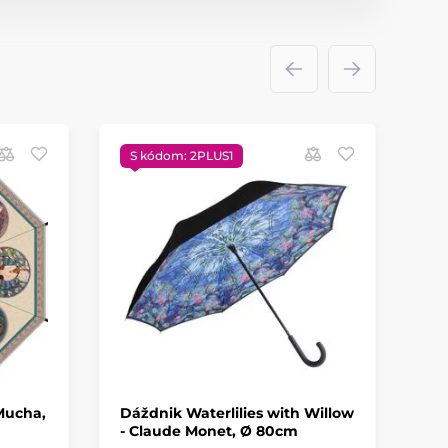
S kódom: 2PLUS1
Mucha,
Dáždnik Waterlilies with Willow
- Claude Monet, Ø 80cm