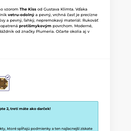
 so vzorom
The Kiss
od Gustava Klimta. Vďaka
dnik
vetru-odolný
a pevný, vrchná časť je precízne
 švy a pevný, ľahký, nepremokavý materiál. Rukoväť
e opatrená
protišmykovým
povrchom. Moderné,
 dáždnik od značky Plumeria. Očarte okolia aj v
te 2, tretí máte ako darček!
y, ktoré spĺňajú podmienky a ten najlacnejší získate