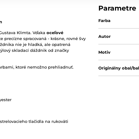
Parametre
Farba
m
Gustava Klimta. Vďaka
oceľové
Autor
 je precízne spracovaná - krásne, rovné švy
ždnika nie je hladká, ale opatrená
týlový skladací dáždnik od značky
Motiv
arbami, ktoré nemožno prehliadnuť.
Originálny obal/ba
yester
trelovacieho tlačidla na rukoväti