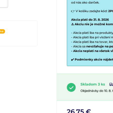
od nás ako darček.
👉 V košíku zadajte kód:
2P
Akcia platí do 31. 8. 2026
⚠️ Akciu nie je možné kom
ine
- Akcia platí iba na produk
- Akcia platí iba pri vložen
- Akcia platí iba na tovar, k
- Akcia sa
nevzťahuje na po
- Akcia neplatí na všetok 
✔️ Podmienky akcie nájde
Skladom 3 ks
Objednávky do 10. 8.
26,75 €