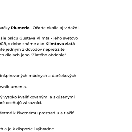
značky
Plumeria
. Očarte okolia aj v daždi.
jšie prácu Gustava Klimta - jeho svetovo
-1908, v dobe známe ako
Klimtova zlatá
čite jedným z dôvodov nepretržité
ch dielach jeho "Zlatého obdobie".
inšpirovaných módnych a darčekových
lovník umenia.
ný vysoko kvalifikovanými a skúsenými
oré oceňujú zákazníci.
šetrné k životnému prostrediu a tlačiť
h a je k dispozícii výhradne