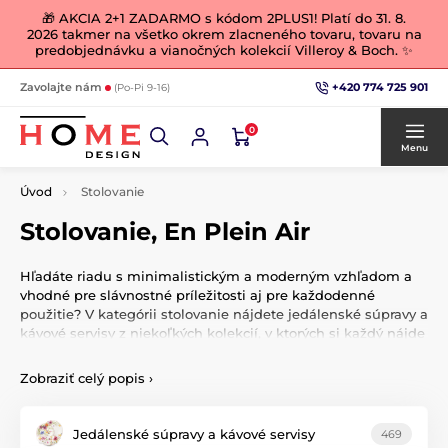
🎁 AKCIA 2+1 ZADARMO s kódom 2PLUS1! Platí do 31. 8.
2026 takmer na všetko okrem zlacneného tovaru, tovaru na
predobjednávku a vianočných kolekcií Villeroy & Boch. ✨
+420 774 725 901
Zavolajte nám
(Po-Pi 9-16)
0
Menu
Úvod
Stolovanie
Stolovanie, En Plein Air
Hľadáte riadu s minimalistickým a moderným vzhľadom a
vhodné pre slávnostné príležitosti aj pre každodenné
použitie? V kategórii stolovanie nájdete jedálenské súpravy a
kávové servisy z niekoľkých kolekcií, v ktorých si každý nájde
pre seba to pravé. Súčasťou kategórie stolovanie je aj
samotná podkategórie servírovaní, v ktorej nájdete rôzne
Zobraziť celý popis
›
doplnky, ako napríklad etažéry, soľničky a koreničky, tácky a
ďalšie
Jedálenské súpravy a kávové servisy
469