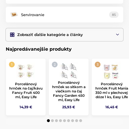
Servírovanie
85
Zobraziť ďalšie kategórie a články
Najpredávanejšie produkty
Porcelánový
Porcelánový
Porcelánový
hrnček so sitkom a
hrnček na čaj/kávu
hrnček Fruit Mania
viečkom na čaj
Fancy Fruit 400
350 ml v plechovej
Fancy Garden 450
ml, Easy Life
dóze 1 ks, Easy Life
ml, Easy Life
14,39 €
25,93 €
16,45 €