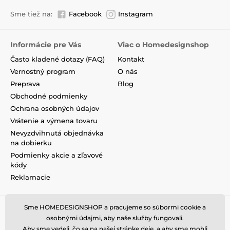
Sme tiež na:
Facebook
Instagram
Informácie pre Vás
Viac o Homedesignshop
Často kladené dotazy (FAQ)
Kontakt
Vernostný program
O nás
Preprava
Blog
Obchodné podmienky
Ochrana osobných údajov
Vrátenie a výmena tovaru
Nevyzdvihnutá objednávka
na dobierku
Podmienky akcie a zľavové
kódy
Reklamacie
Sme HOMEDESIGNSHOP a pracujeme so súbormi cookie a
osobnými údajmi, aby naše služby fungovali.
Aby sme vedeli, čo sa na našej stránke deje, a aby sme mohli