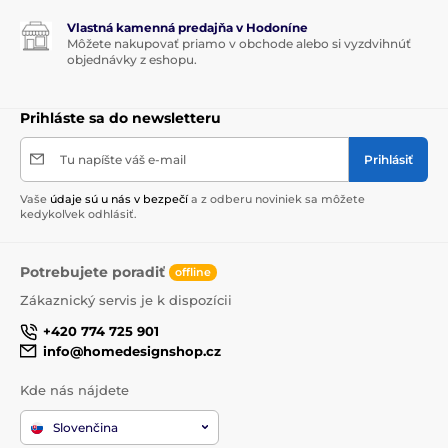
Vlastná kamenná predajňa v Hodoníne
Môžete nakupovať priamo v obchode alebo si vyzdvihnúť
objednávky z eshopu.
Prihláste sa do newsletteru
Tu napíšte váš e-mail
Prihlásiť
Vaše
údaje sú u nás v bezpečí
a z odberu noviniek sa môžete
kedykoľvek odhlásiť.
Potrebujete poradiť
offline
Zákaznický servis je k dispozícii
+420 774 725 901
info@homedesignshop.cz
Kde nás nájdete
Slovenčina