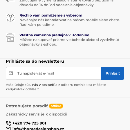
Zaručujeme výmenu alebo vrátenie tovaru bez udania
dôvodu do 14 dní od odoslania objednávky.
Rýchlo vám pomôžeme s výberom
Neváhajte nás kontaktovať na našom mobile alebo chate.
Radi vám poradíme.
Vlastná kamenná predajňa v Hodoníne
Môžete nakupovať priamo v obchode alebo si vyzdvihnúť
objednávky z eshopu.
Prihláste sa do newsletteru
Tu napíšte váš e-mail
Prihlásiť
Vaše
údaje sú u nás v bezpečí
a z odberu noviniek sa môžete
kedykoľvek odhlásiť.
Potrebujete poradiť
offline
Zákaznický servis je k dispozícii
+420 774 725 901
info@homedesignshop.cz