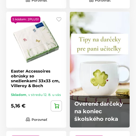
Porovnať
Porovnať
S kódom: 2PLUS1
Easter Accessoires
obrúsky so
snežienkami 33x33 cm,
Villeroy & Boch
Skladom
,
v stredu 12. 8. u vás
Overené darčeky
5,16 €
na koniec
školského roka
Porovnať