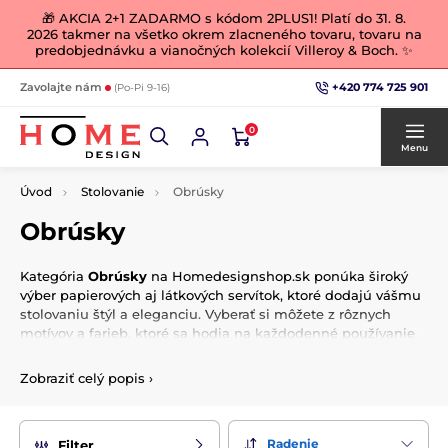
🎁 AKCIA 2+1 ZADARMO s kódom 2PLUS1! Platí do 31. 8.
2026 takmer na všetko okrem zlacneného tovaru, tovaru na
predobjednávku a vianočných kolekcií Villeroy & Boch. ✨
+420 774 725 901
Zavolajte nám
(Po-Pi 9-16)
0
Menu
Úvod
Stolovanie
Obrúsky
Obrúsky
Kategória
Obrúsky
na Homedesignshop.sk ponúka široký
výber papierových aj látkových servítok, ktoré dodajú vášmu
stolovaniu štýl a eleganciu. Vyberať si môžete z rôznych
motívov a farieb, ktoré sa hodia na každodenné používanie
aj slávnostné príležitosti.
Zobraziť celý popis
›
V ponuke nájdete servítky od renomovaných značiek ako
Villeroy & Boch
či
Easy Life
. Tieto servítky sú vyrobené z
kvalitných materiálov a vynikajú precíznym spracovaním aj
atraktívnym dizajnom. Stanú sa nielen praktickým
Radenie
Filter