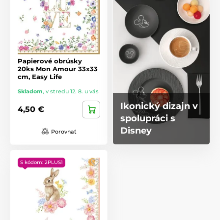
Papierové obrúsky
20ks Mon Amour 33x33
cm, Easy Life
Skladom
,
v stredu 12. 8. u vás
Ikonický dizajn v
4,50 €
spolupráci s
Disney
Porovnať
S kódom: 2PLUS1