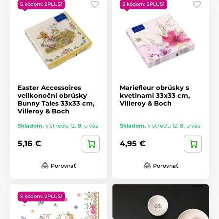
S kódom: 2PLUS1
S kódom: 2PLUS1
Easter Accessoires
Mariefleur obrúsky s
velikonoční obrúsky
kvetinami 33x33 cm,
Bunny Tales 33x33 cm,
Villeroy & Boch
Villeroy & Boch
Skladom
,
v stredu 12. 8. u vás
Skladom
,
v stredu 12. 8. u vás
5,16 €
4,95 €
Porovnať
Porovnať
S kódom: 2PLUS1