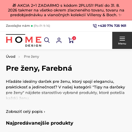
🎁 AKCIA 2+1 ZADARMO s kódom 2PLUS1! Platí do 31. 8.
2026 takmer na všetko okrem zlacneného tovaru, tovaru na
predobjednávku a vianočných kolekcií Villeroy & Boch. ✨
+420 774 725 901
Zavolajte nám
(Po-Pi 9-16)
0
Menu
Úvod
Pre ženy
Pre ženy, Farebná
Hľadáte ideálny darček pre ženu, ktorý spojí eleganciu,
praktickosť a jedinečnosť? V našej kategórii "Tipy na darčeky
pre ženy" nájdete starostlivo vybrané produkty, ktoré potešia
každú ženu.
Luxusné hodvábne šatky a šály
Zobraziť celý popis
›
Zahaľte svojich blízkych do luxusu s našimi hodvábnymi
Najpredávanejšie produkty
šatkami a šálami inšpirovanými dielami slávnych umelcov,
ako je
Alfons Mucha
či
Vincent van Gogh
. Tieto doplnky