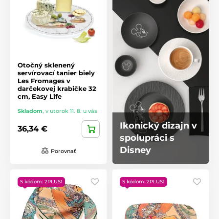
Otočný sklenený
servírovací tanier biely
Les Fromages v
darčekovej krabičke 32
cm, Easy Life
Skladom
,
v utorok 11. 8. u vás
Ikonický dizajn v
36,34 €
spolupráci s
Disney
Porovnať
S kódom: 2PLUS1
S kódom: 2PLUS1