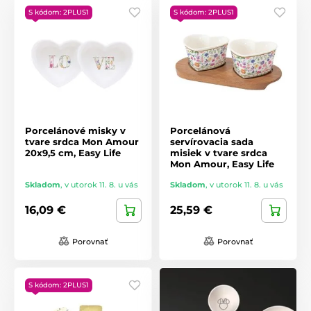
S kódom: 2PLUS1
S kódom: 2PLUS1
Vianočné dekorácie a textil
Na navodenie sviatočnej nálady ponúkame vianočné deky,
zástery a ďalšie textilné doplnky s veselými motívmi, ktoré
spríjemnia varenie a pečenie počas sviatočných dní.
Objavte našu širokú ponuku darčekov pre ženy a vyberte ten
pravý, ktorý vykúzli úsmev na tvári vašej milovanej. S našimi
produktmi darujete nielen predmet, ale aj zážitok a
Porcelánové misky v
Porcelánová
spomienku.
tvare srdca Mon Amour
servírovacia sada
20x9,5 cm, Easy Life
misiek v tvare srdca
Mon Amour, Easy Life
Skladom
,
v utorok 11. 8. u vás
Skladom
,
v utorok 11. 8. u vás
16,09 €
25,59 €
Porovnať
Porovnať
S kódom: 2PLUS1