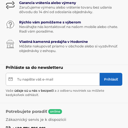
Garancia vrátenia alebo výmeny
Zaručujeme výmenu alebo vrátenie tovaru bez udania
dôvodu do 14 dní od odoslania objednávky.
Rýchlo vám pomôžeme s výberom
Neváhajte nás kontaktovať na našom mobile alebo chate.
Radi vám poradíme.
Vlastná kamenná predajňa v Hodoníne
Môžete nakupovať priamo v obchode alebo si vyzdvihnúť
objednávky z eshopu.
Prihláste sa do newsletteru
Tu napíšte váš e-mail
Prihlásiť
Vaše
údaje sú u nás v bezpečí
a z odberu noviniek sa môžete
kedykoľvek odhlásiť.
Potrebujete poradiť
online
Zákaznický servis je k dispozícii