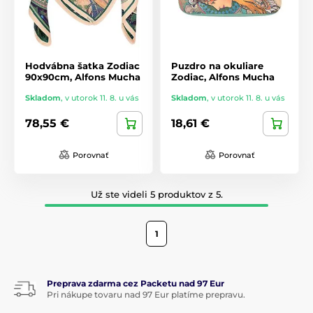
Hodvábna šatka Zodiac
Puzdro na okuliare
90x90cm, Alfons Mucha
Zodiac, Alfons Mucha
Skladom
,
v utorok 11. 8. u vás
Skladom
,
v utorok 11. 8. u vás
78,55 €
18,61 €
Porovnať
Porovnať
Už ste videli 5 produktov z 5.
1
Preprava zdarma cez Packetu nad 97 Eur
Pri nákupe tovaru nad 97 Eur platíme prepravu.