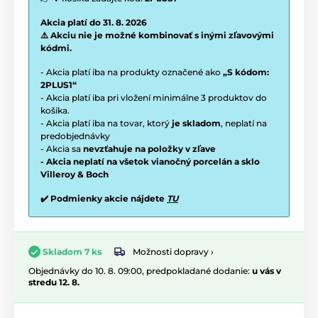
Akcia platí do 31. 8. 2026
⚠️ Akciu nie je možné kombinovať s inými zľavovými
kódmi.
- Akcia platí iba na produkty označené ako
„S kódom:
2PLUS1“
- Akcia platí iba pri vložení minimálne 3 produktov do
košíka.
- Akcia platí iba na tovar, ktorý
je skladom
, neplatí na
predobjednávky
- Akcia sa
nevzťahuje na položky v zľave
- Akcia neplatí na všetok vianočný porcelán a sklo
Villeroy & Boch
✔️ Podmienky akcie nájdete
TU
Možnosti dopravy ›
Skladom 7 ks
Objednávky do 10. 8. 09:00, predpokladané dodanie:
u vás v
stredu 12. 8.