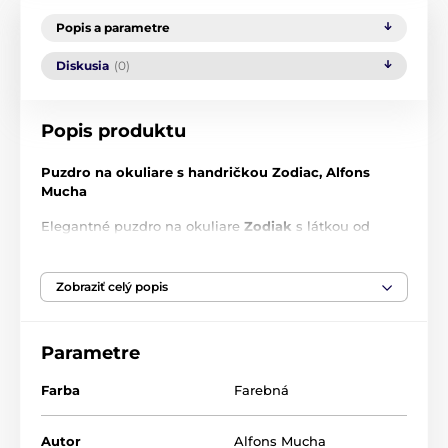
Popis a parametre
Diskusia
(0)
Popis produktu
Puzdro na okuliare s handričkou Zodiac, Alfons
Mucha
Elegantné puzdro na okuliare
Zodiak
s látkou od
českého maliara
Alfonsa Muchu
Rozmery
: 16 x 4 x 6 cm
Zobraziť celý popis
S látkou s rovnakým motívom vo vnútri puzdra
Parametre
PLUMERIA
je výrobca a dodávateľ umelecky
Farba
Farebná
inšpirovaných módnych a darčekových predmetov.
Široký sortiment PLUMERIA ocení takmer každý
Autor
Alfons Mucha
milovník umenia.