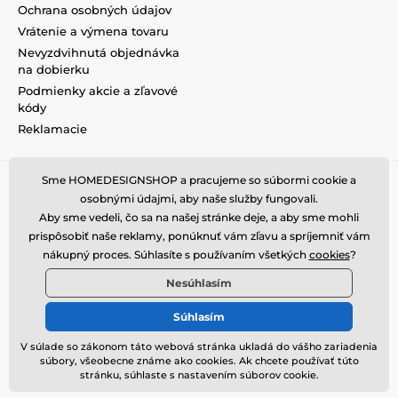
Ochrana osobných údajov
Vrátenie a výmena tovaru
Nevyzdvihnutá objednávka
na dobierku
Podmienky akcie a zľavové
kódy
Reklamacie
Sme HOMEDESIGNSHOP a pracujeme so súbormi cookie a
osobnými údajmi, aby naše služby fungovali.
Aby sme vedeli, čo sa na našej stránke deje, a aby sme mohli
prispôsobiť naše reklamy, ponúknuť vám zľavu a spríjemniť vám
nákupný proces. Súhlasíte s používaním všetkých
cookies
?
Nesúhlasím
Súhlasím
V súlade so zákonom táto webová stránka ukladá do vášho zariadenia
súbory, všeobecne známe ako cookies. Ak chcete používať túto
© 2026 www.homedesignshop.sk ⦁ E-shop vytvorila
SIMPLIA.cz
stránku, súhlaste s nastavením súborov cookie.