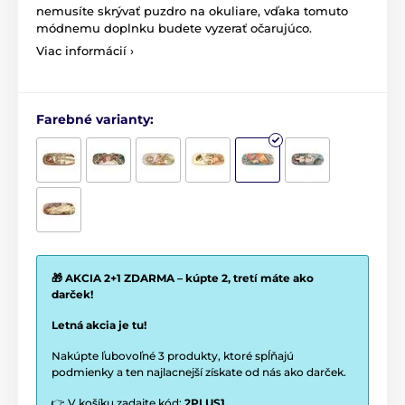
nemusíte skrývať puzdro na okuliare, vďaka tomuto
módnemu doplnku budete vyzerať očarujúco.
Viac informácií ›
Farebné varianty:
🎁 AKCIA 2+1 ZDARMA – kúpte 2, tretí máte ako
darček!
Letná akcia je tu!
Nakúpte ľubovoľné 3 produkty, ktoré spĺňajú
podmienky a ten najlacnejší získate od nás ako darček.
👉 V košíku zadajte kód:
2PLUS1