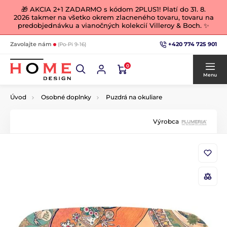
🎁 AKCIA 2+1 ZADARMO s kódom 2PLUS1! Platí do 31. 8.
2026 takmer na všetko okrem zlacneného tovaru, tovaru na
predobjednávku a vianočných kolekcií Villeroy & Boch. ✨
+420 774 725 901
Zavolajte nám
(Po-Pi 9-16)
0
Menu
Úvod
Osobné doplnky
Puzdrá na okuliare
Výrobca