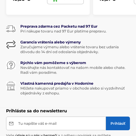
Preprava zdarma cez Packetu nad 97 Eur
Pri nákupe tovaru nad 97 Eur platíme prepravu.
Garancia vrátenia alebo výmeny
Zaručujeme výmenu alebo vrátenie tovaru bez udania
dôvodu do 14 dní od odoslania objednávky.
Rýchlo vám pomôžeme s výberom
Neváhajte nás kontaktovať na našom mobile alebo chate.
Radi vám poradíme.
Vlastná kamenná predajňa v Hodoníne
Môžete nakupovať priamo v obchode alebo si vyzdvihnúť
objednávky z eshopu.
Prihláste sa do newsletteru
Tu napíšte váš e-mail
Prihlásiť
Vaše
údaje sú u nás v bezpečí
a z odberu noviniek sa môžete