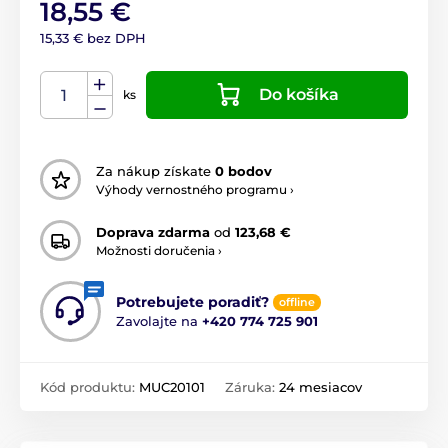
18,55 €
15,33 € bez DPH
Do košíka
ks
Za nákup získate
0 bodov
Výhody vernostného programu ›
Doprava zdarma
od
123,68 €
Možnosti doručenia ›
Potrebujete poradiť?
offline
Zavolajte na
+420 774 725 901
Kód produktu:
MUC20101
Záruka:
24 mesiacov