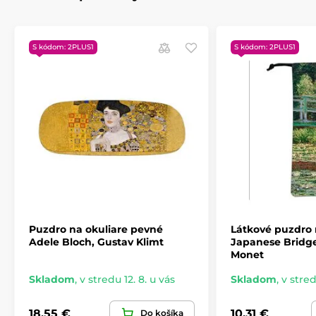
S kódom: 2PLUS1
S kódom: 2PLUS1
Puzdro na okuliare pevné
Látkové puzdro 
Adele Bloch, Gustav Klimt
Japanese Bridge
Monet
Skladom
,
v stredu 12. 8. u vás
Skladom
,
v stred
18,55 €
10,31 €
Do košíka