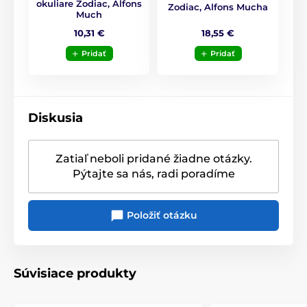
okuliare Zodiac, Alfons
Zodiac, Alfons Mucha
Much
Pre ženy
Tipy na osobné doplnky
18,55 €
10,31 €
Valentínka pre ženy
Hodvábne šatky
Pridať
Pridať
Diskusia
Zatiaľ neboli pridané žiadne otázky.
Pýtajte sa nás, radi poradíme
Položiť otázku
Súvisiace produkty