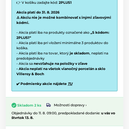
👉 V košíku zadajte kód:
2PLUS1
Akcia platí do 31. 8. 2026
⚠️ Akciu nie je možné kombinovať s inými zľavovými
kódmi.
- Akcia platí iba na produkty označené ako
„S kódom:
2PLUS1“
- Akcia platí iba pri vložení minimálne 3 produktov do
košíka.
- Akcia platí iba na tovar, ktorý
je skladom
, neplatí na
predobjednávky
- Akcia sa
nevzťahuje na položky v zľave
- Akcia neplatí na všetok vianočný porcelán a sklo
Villeroy & Boch
✔️ Podmienky akcie nájdete
TU
Možnosti dopravy ›
Skladom 2 ks
Objednávky do 11. 8. 09:00, predpokladané dodanie:
u vás vo
štvrtok 13. 8.