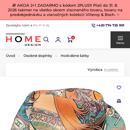
🎁 AKCIA 2+1 ZADARMO s kódom 2PLUS1! Platí do 31. 8.
2026 takmer na všetko okrem zlacneného tovaru, tovaru na
predobjednávku a vianočných kolekcií Villeroy & Boch. ✨
+420 774 725 901
Zavolajte nám
(Po-Pi 9-16)
0
Menu
Úvod
Osobné doplnky
Hodvábne šatky
Výrobca