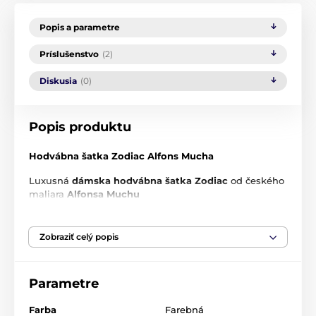
Popis a parametre
Príslušenstvo
(2)
Diskusia
(0)
Popis produktu
Hodvábna šatka Zodiac Alfons Mucha
Luxusná
dámska hodvábna šatka Zodiac
od českého
maliara
Alfonsa Muchu
Rozmery
: 90 x 90 cm
Zobraziť celý popis
Materiál
: 100 % hodváb
Zahaľte sa do
luxusného
a príjemného hodvábu. Táto
exkluzívna
Parametre
šatka dodá
eleganciu
vášmu
každodennému aj formálnemu oblečeniu. V zime vás
zahreje
a v lete
ochladí
.
Farba
Farebná