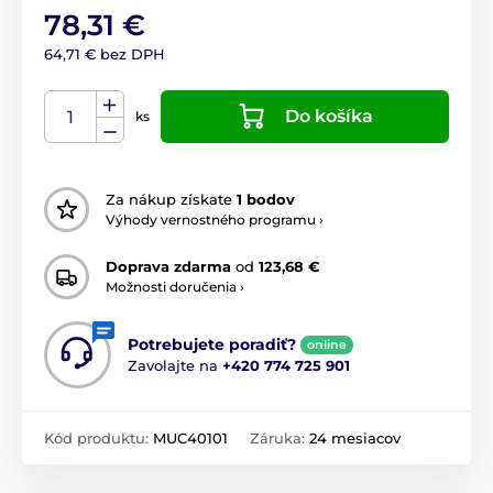
78,31 €
64,71 € bez DPH
Do košíka
ks
Za nákup získate
1 bodov
Výhody vernostného programu ›
Doprava zdarma
od
123,68 €
Možnosti doručenia ›
Potrebujete poradiť?
online
Zavolajte na
+420 774 725 901
Kód produktu:
MUC40101
Záruka:
24 mesiacov