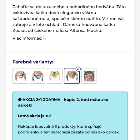
Zahaľte sa do luxusného a pohodlného hodvábu. Táto
exkluzívna šatka dodá eleganciu vášmu
každodennému aj spoločenskému outfitu. V zime vás
zahreje a v lete ochladí. Dámska hodvábna šatka
Zodiac od českého maliara Alfonsa Muchu.
Viac informácií ›
Farebné varianty:
🎁 AKCIA 2+1 ZDARMA – kúpte 2, tretí máte ako
darček!
Letná akcia je tu!
Nakúpte ľubovoľné 3 produkty, ktoré spĺňajú
podmienky a ten najlacnejší získate od nás ako darček.