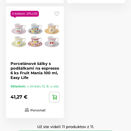
S kódom: 2PLUS1
Porcelánové šálky s
podšálkami na espresso
6 ks Fruit Mania 100 ml,
Easy Life
Skladom
,
v stredu 12. 8. u vás
41,27 €
Porovnať
Už ste videli 11 produktov z 11.