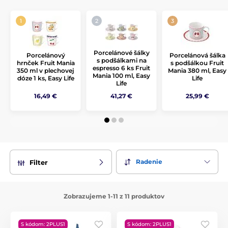
dizajne. Jednotný vzhľad umožňuje jednoduché
kombinovanie jednotlivých kúskov a vytvára dokonale
zladené stolovanie pre každodenné aj slávnostné chvíle.
Kolekcia Fruit Mania je ideálna na
letné stolovanie, raňajky,
Porcelánové šálky
brunch aj popoludňajšiu kávu
a vďaka darčekovému
Porcelánový
Porcelánová šálka
s podšálkami na
hrnček Fruit Mania
s podšálkou Fruit
baleniu je tiež skvelým tipom na
originálny darček
. Spája
espresso 6 ks Fruit
350 ml v plechovej
Mania 380 ml, Easy
kvalitné spracovanie, taliansky dizajn a pozitívnu emóciu,
Mania 100 ml, Easy
dóze 1 ks, Easy Life
Life
ktorá premení každé posedenie pri stole na malý sviatok.
Life
16,49 €
41,27 €
25,99 €
Radenie
Filter
Zobrazujeme 1-11 z 11 produktov
S kódom: 2PLUS1
S kódom: 2PLUS1