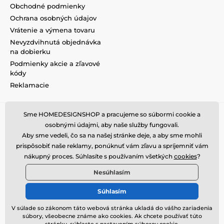
Obchodné podmienky
Ochrana osobných údajov
Vrátenie a výmena tovaru
Nevyzdvihnutá objednávka
na dobierku
Podmienky akcie a zľavové
kódy
Reklamacie
Sme HOMEDESIGNSHOP a pracujeme so súbormi cookie a
osobnými údajmi, aby naše služby fungovali.
Aby sme vedeli, čo sa na našej stránke deje, a aby sme mohli
prispôsobiť naše reklamy, ponúknuť vám zľavu a spríjemniť vám
nákupný proces. Súhlasíte s používaním všetkých
cookies
?
Nesúhlasím
Súhlasím
V súlade so zákonom táto webová stránka ukladá do vášho zariadenia
súbory, všeobecne známe ako cookies. Ak chcete používať túto
© 2026 www.homedesignshop.sk ⦁ E-shop vytvorila
SIMPLIA.cz