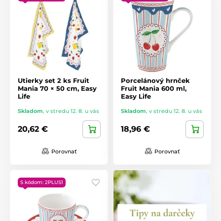
Utierky set 2 ks Fruit
Porcelánový hrnček
Mania 70 × 50 cm, Easy
Fruit Mania 600 ml,
Life
Easy Life
Skladom
,
v stredu 12. 8. u vás
Skladom
,
v stredu 12. 8. u vás
20,62 €
18,96 €
Porovnať
Porovnať
S kódom: 2PLUS1