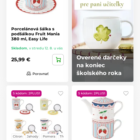
Porcelánová šálka s
podšálkou Fruit Mania
380 ml, Easy Life
Skladom
,
v stredu 12. 8. u vás
Overené darčeky
25,99 €
na koniec
školského roka
Porovnať
S kódom: 2PLUS1
S kódom: 2PLUS1
Citron
Jahody
Pomera
Třešně