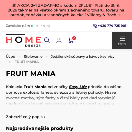
🎁 AKCIA 2+1 ZADARMO s kódom 2PLUS1! Platí do 31. 8.
2026 takmer na všetko okrem zlacneného tovaru, tovaru na
predobjednávku a vianočných kolekcií Villeroy & Boch. ✨
+420 774 725 901
Zavolajte nám
(Po-Pi 9-16)
0
Menu
Úvod
Stolovanie
Jedálenské súpravy a kávové servisy
FRUIT MANIA
FRUIT MANIA
Kolekcia
Fruit Mania
od značky
Easy Life
prináša do vášho
domova explóziu farieb, sviežosti a letnej pohody. Hravé
ovocné motívy, sýte farby a čistý biely podklad vytvárajú
moderný a zároveň veselý dizajn, ktorý okamžite upúta
pozornosť a rozžiari každý stôl aj kuchyňu.
Zobraziť celý popis
›
V kolekcii nájdete
šálky s podšálkami
na kávu aj čaj v
rôznych veľkostiach,
misky na zmrzlinu
, dezerty alebo
Najpredávanejšie produkty
ovocie, ako aj
štýlové kuchynské utierky
v rovnakom