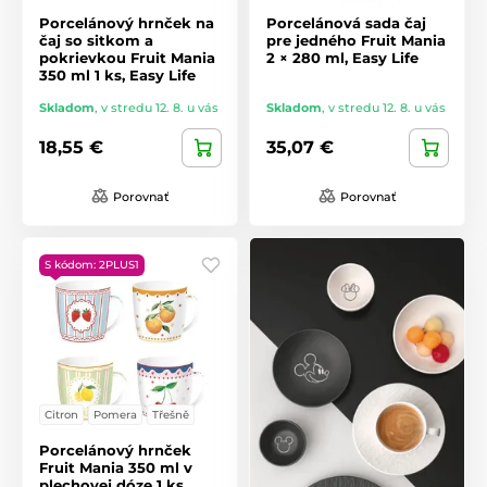
Porcelánový hrnček na
Porcelánová sada čaj
čaj so sitkom a
pre jedného Fruit Mania
pokrievkou Fruit Mania
2 × 280 ml, Easy Life
350 ml 1 ks, Easy Life
Skladom
,
v stredu 12. 8. u vás
Skladom
,
v stredu 12. 8. u vás
18,55 €
35,07 €
Porovnať
Porovnať
S kódom: 2PLUS1
Citron
Pomera
Třešně
Porcelánový hrnček
Fruit Mania 350 ml v
plechovej dóze 1 ks,