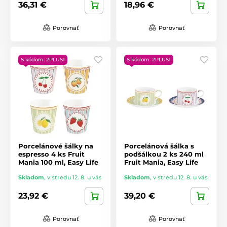
36,31 €
18,96 €
Porovnať
Porovnať
S kódom: 2PLUS1
S kódom: 2PLUS1
Porcelánové šálky na
Porcelánová šálka s
espresso 4 ks Fruit
podšálkou 2 ks 240 ml
Mania 100 ml, Easy Life
Fruit Mania, Easy Life
Skladom
,
v stredu 12. 8. u vás
Skladom
,
v stredu 12. 8. u vás
23,92 €
39,20 €
Porovnať
Porovnať