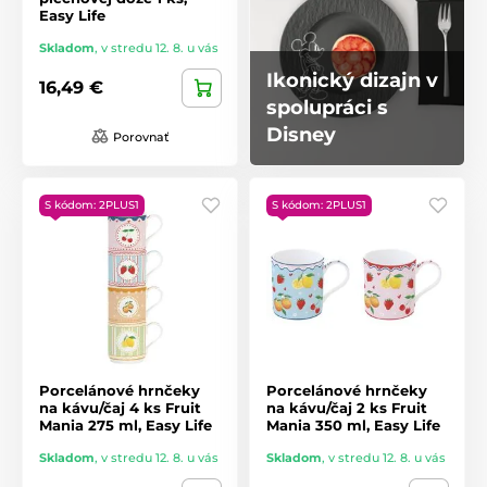
Easy Life
Skladom
,
v stredu 12. 8. u vás
Ikonický dizajn v
16,49 €
spolupráci s
Disney
Porovnať
S kódom: 2PLUS1
S kódom: 2PLUS1
Porcelánové hrnčeky
Porcelánové hrnčeky
na kávu/čaj 4 ks Fruit
na kávu/čaj 2 ks Fruit
Mania 275 ml, Easy Life
Mania 350 ml, Easy Life
Skladom
,
v stredu 12. 8. u vás
Skladom
,
v stredu 12. 8. u vás