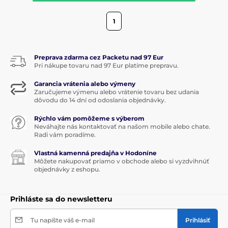
1
Preprava zdarma cez Packetu nad 97 Eur
Pri nákupe tovaru nad 97 Eur platíme prepravu.
Garancia vrátenia alebo výmeny
Zaručujeme výmenu alebo vrátenie tovaru bez udania
dôvodu do 14 dní od odoslania objednávky.
Rýchlo vám pomôžeme s výberom
Neváhajte nás kontaktovať na našom mobile alebo chate.
Radi vám poradíme.
Vlastná kamenná predajňa v Hodoníne
Môžete nakupovať priamo v obchode alebo si vyzdvihnúť
objednávky z eshopu.
Prihláste sa do newsletteru
Tu napíšte váš e-mail
Prihlásiť