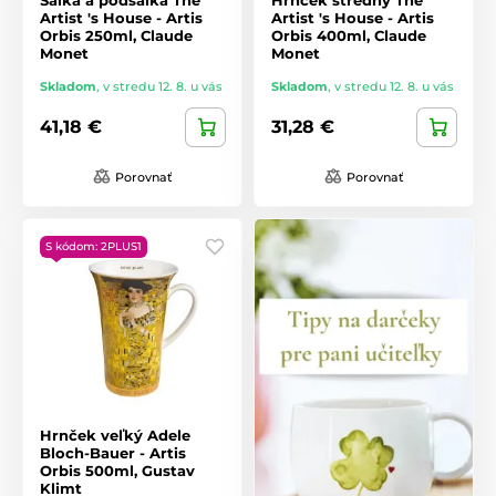
Artist 's House - Artis
Artist 's House - Artis
Orbis 250ml, Claude
Orbis 400ml, Claude
Monet
Monet
Skladom
,
v stredu 12. 8. u vás
Skladom
,
v stredu 12. 8. u vás
41,18 €
31,28 €
Porovnať
Porovnať
S kódom: 2PLUS1
Hrnček veľký Adele
Bloch-Bauer - Artis
Orbis 500ml, Gustav
Klimt