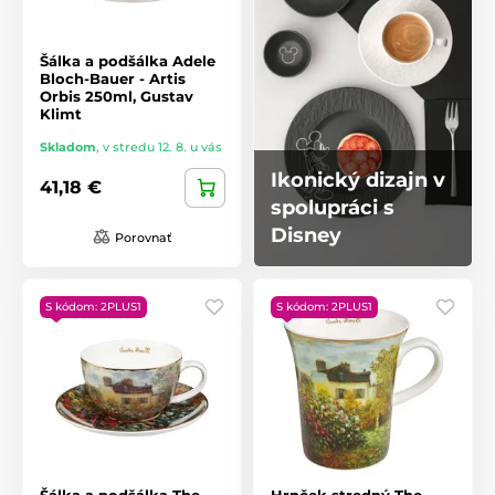
Šálka ​​a podšálka Adele
Bloch-Bauer - Artis
Orbis 250ml, Gustav
Klimt
Skladom
,
v stredu 12. 8. u vás
Ikonický dizajn v
41,18 €
spolupráci s
Disney
Porovnať
S kódom: 2PLUS1
S kódom: 2PLUS1
Šálka ​​a podšálka The
Hrnček stredný The