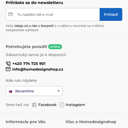
Prihláste sa do newsletteru
Tu napíšte váš e-mail
Prihlásiť
Vaše
údaje sú u nás v bezpečí
a z odberu noviniek sa môžete
kedykoľvek odhlásiť.
Potrebujete poradiť
online
Zákaznický servis je k dispozícii
+420 774 725 901
info@homedesignshop.cz
Kde nás nájdete
Slovenčina
Sme tiež na:
Facebook
Instagram
Informácie pre Vás
Viac o Homedesignshop