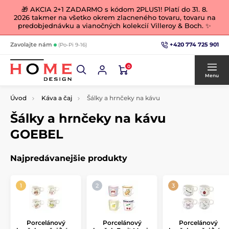
🎁 AKCIA 2+1 ZADARMO s kódom 2PLUS1! Platí do 31. 8.
2026 takmer na všetko okrem zlacneného tovaru, tovaru na
predobjednávku a vianočných kolekcií Villeroy & Boch. ✨
+420 774 725 901
Zavolajte nám
(Po-Pi 9-16)
0
Menu
Úvod
Káva a čaj
Šálky a hrnčeky na kávu
Šálky a hrnčeky na kávu
GOEBEL
Najpredávanejšie produkty
Porcelánový
Porcelánový
Porcelánový