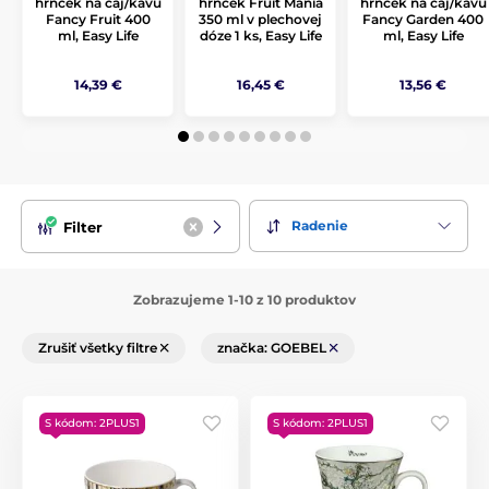
hrnček na čaj/kávu
hrnček Fruit Mania
hrnček na čaj/kávu
Fancy Fruit 400
350 ml v plechovej
Fancy Garden 400
ml, Easy Life
dóze 1 ks, Easy Life
ml, Easy Life
14,39 €
16,45 €
13,56 €
Radenie
Filter
Zobrazujeme 1-10 z 10 produktov
Zrušiť všetky filtre
značka: GOEBEL
S kódom: 2PLUS1
S kódom: 2PLUS1