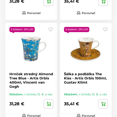
31,28 €
35,41 €
Porovnať
Porovnať
S kódom: 2PLUS1
S kódom: 2PLUS1
Hrnček stredný Almond
Šálka ​​a podšálka The
Tree Blue - Artis Orbis
Kiss - Artis Orbis 100ml,
400ml, Vincent van
Gustav Klimt
Gogh
Skladom
,
v stredu 12. 8. u vás
Skladom
,
v stredu 12. 8. u vás
31,28 €
35,41 €
Porovnať
Porovnať