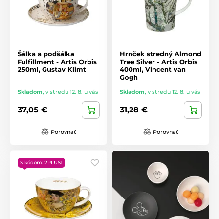
Šálka ​​a podšálka
Hrnček stredný Almond
Fulfillment - Artis Orbis
Tree Silver - Artis Orbis
250ml, Gustav Klimt
400ml, Vincent van
Gogh
Skladom
,
v stredu 12. 8. u vás
Skladom
,
v stredu 12. 8. u vás
37,05 €
31,28 €
Porovnať
Porovnať
S kódom: 2PLUS1