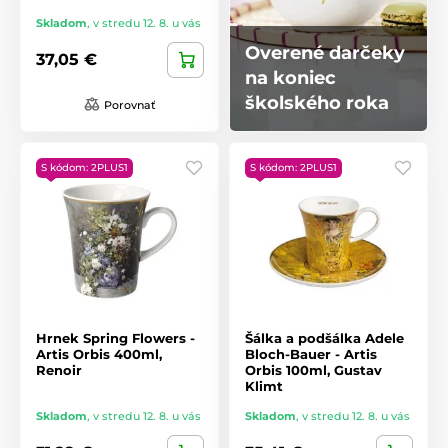
Skladom
,
v stredu 12. 8. u vás
Overené darčeky
37,05 €
na koniec
školského roka
Porovnať
S kódom: 2PLUS1
S kódom: 2PLUS1
Hrnek Spring Flowers -
Šálka ​​a podšálka Adele
Artis Orbis 400ml,
Bloch-Bauer - Artis
Renoir
Orbis 100ml, Gustav
Klimt
Skladom
,
v stredu 12. 8. u vás
Skladom
,
v stredu 12. 8. u vás