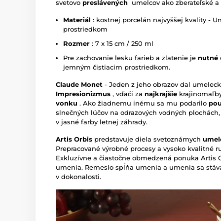
svetovo
preslávených
umelcov ako zberateľské a 
Materiál
: kostnej porcelán najvyššej kvality -
prostriedkom
Rozmer
: 7 x 15 cm / 250 ml
Pre zachovanie lesku farieb a zlatenie je
nutné
jemným čistiacim prostriedkom.
Claude Monet
- Jeden z jeho obrazov dal umelec
Impresionizmus
, vďačí za
najkrajšie
krajinomaľby
vonku
. Ako žiadnemu inému sa mu podarilo
pou
slnečných lúčov na odrazových vodných plochách, 
v jasné farby letnej záhrady.
Artis Orbis
predstavuje diela svetoznámych
umel
Prepracované výrobné procesy a vysoko kvalitné r
Exkluzívne a čiastočne obmedzená ponuka Artis O
umenia. Remeslo spĺňa umenia a umenia sa stáv
v dokonalosti.