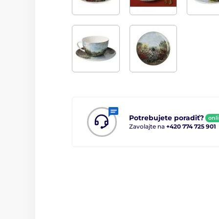
Potrebujete poradiť?
onl
Zavolajte na
+420 774 725 901