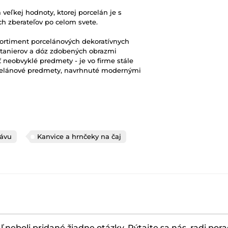
eľkej hodnoty, ktorej porcelán je s
h zberateľov po celom svete.
ortiment porcelánových dekoratívnych
, tanierov a dóz zdobených obrazmi
 neobvyklé predmety - je vo firme stále
rcelánové predmety, navrhnuté modernými
kávu
Kanvice a hrnčeky na čaj
ľ neboli pridané žiadne otázky. Pýtajte sa nás, radi por