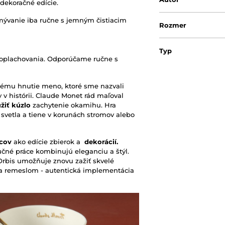
dekoračné edície.
 Umývanie iba ručne s jemným čistiacim
Rozmer
Typ
oplachovania. Odporúčame ručne s
Objem
kému hnutie meno, ktoré sme nazvali
 v histórii. Claude Monet rád maľoval
Vhodný do mikrovl
žiť kúzlo
zachytenie okamihu. Hra
svetla a tiene v korunách stromov alebo
Vhodný do umývač
cov
ako edície zbierok a
dekorácií.
učné práce kombinujú eleganciu a štýl.
Motiv
rbis umožňuje znovu zažiť skvelé
a remeslom - autentická implementácia
Originálny obal/ba