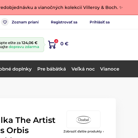
edobjednávku a vianočných kolekcií Villeroy & Boch. ✨
Zoznam prianí
Registrovať sa
Prihlásiť sa
0
pte ešte za
124,06 €
0 €
kajte
dopravu zdarma
obné doplnky
Pre bábätká
Veľká noc
Vianoce
álka The Artist
is Orbis
Zobraziť ďalšie produkty ›