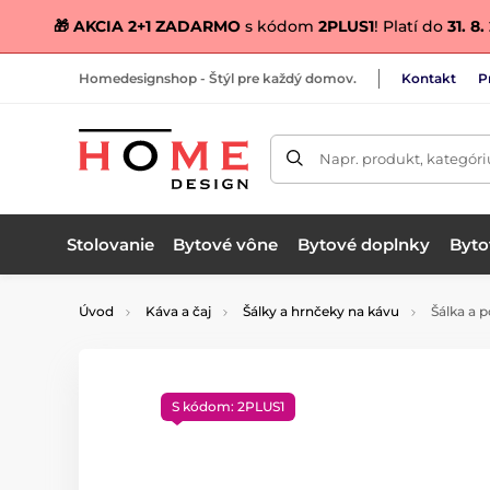
🎁 AKCIA 2+1 ZADARMO
s kódom
2PLUS1
! Platí do
31. 8
Homedesignshop - Štýl pre každý domov.
Kontakt
P
Napr. produkt, kategóri
Stolovanie
Bytové vône
Bytové doplnky
Bytov
Úvod
Káva a čaj
Šálky a hrnčeky na kávu
Šálka ​​a
S kódom: 2PLUS1