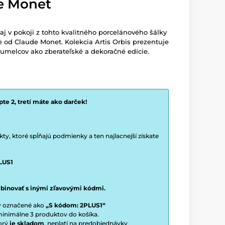
e Monet
aj v pokoji z tohto kvalitného porcelánového šálky
e od Claude Monet. Kolekcia Artis Orbis prezentuje
 umelcov ako zberateľské a dekoračné edície.
te 2, tretí máte ako darček!
y, ktoré spĺňajú podmienky a ten najlacnejší získate
LUS1
binovať s inými zľavovými kódmi.
ty označené ako
„S kódom: 2PLUS1“
í minimálne 3 produktov do košíka.
torý
je skladom
, neplatí na predobjednávky