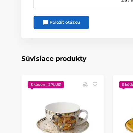
Položiť otázku
Súvisiace produkty
S kódom: 2PLUS1
S kód