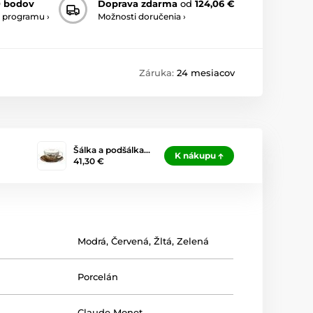
0 bodov
Doprava zdarma
od
124,06 €
 programu ›
Možnosti doručenia ›
Záruka:
24 mesiacov
Šálka ​​a podšálka…
K nákupu
41,30 €
Modrá
,
Červená
,
Žltá
,
Zelená
Porcelán
Claude Monet