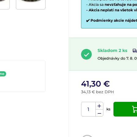
- Akcia sa
nevzťahuje na po
- Akcia neplatí na všetok 
✔️ Podmienky akcie nájde
Skladom 2 ks
Objednávky do 7. 8. 
ine
41,30 €
34,13 € bez DPH
ks