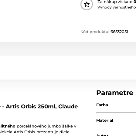
Za nákup získate
Výhody vernostného
Kód produktu:
66532051
Parametre
Farba
e - Artis Orbis 250ml, Claude
Materiál
alitného
porcelánového jumbo šálke v
lekcia Artis Orbis prezentuje diela
Autor