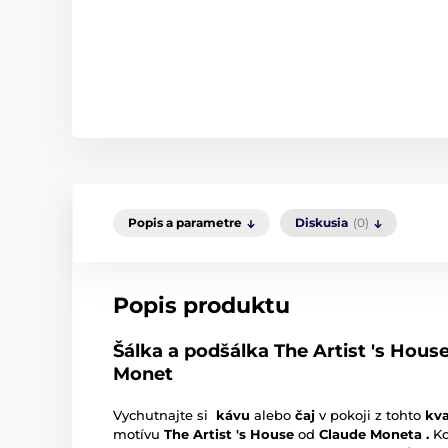
Popis a parametre
Diskusia
(0)
Popis produktu
Šálka ​​a podšálka The Artist 's Hous
Monet
Vychutnajte si
kávu
alebo
čaj
v pokoji z tohto
kv
motívu
The Artist 's House
od
Claude Moneta .
Ko