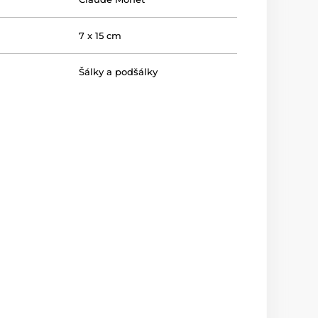
7 x 15 cm
Šálky a podšálky
250 ml
nnej rúry
nie
ky riadu
nie
The Artist’s House
lenie
Darčeková krabička