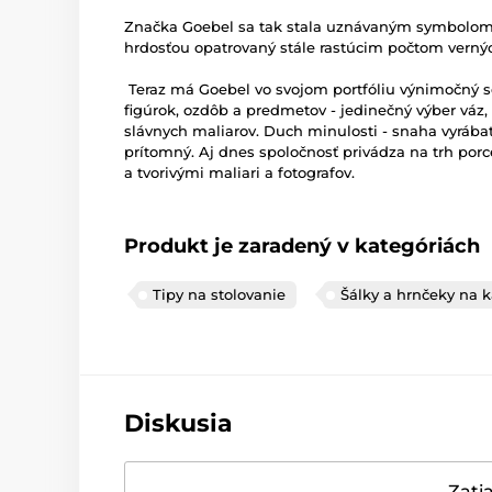
Značka Goebel sa tak stala uznávaným symbolom v
hrdosťou opatrovaný stále rastúcim počtom vernýc
Teraz má Goebel vo svojom portfóliu výnimočný s
figúrok, ozdôb a predmetov - jedinečný výber váz
slávnych maliarov. Duch minulosti - snaha vyrábať
prítomný. Aj dnes spoločnosť privádza na trh po
a tvorivými maliari a fotografov.
Produkt je zaradený v kategóriách
Tipy na stolovanie
Šálky a hrnčeky na 
Diskusia
Zatia