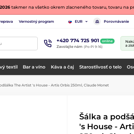
. 2026
takmer na všetko okrem zlacneného tovaru, tovaru na pr
reprava
Vernostný program
Porovnávanie
EUR
+420 774 725 901
online
Nakú
u
a zís
Zavolajte nám
(Po-Pi 9-16)
ý textil
Bar a víno
Káva a čaj
Starostlivosť o telo
Os
 podšálka The Artist 's House - Artis Orbis 250ml, Claude Monet
Šálka ​​a podš
's House - Art