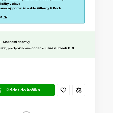
ložky v zľave
vianočný porcelán a sklo Villeroy & Boch
te
TU
Možnosti dopravy ›
09:00, predpokladané dodanie:
u vás v utorok 11. 8.
Pridať do košíka