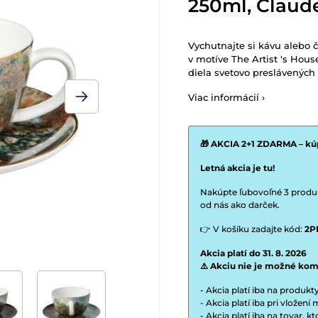
250ml, Claud
Vychutnajte si kávu alebo č
v motíve The Artist 's Hous
diela svetovo preslávených
Viac informácií ›
🎁 AKCIA 2+1 ZDARMA – kúp
Letná akcia je tu!
Nakúpte ľubovoľné 3 produkt
od nás ako darček.
👉 V košíku zadajte kód:
2P
Akcia platí do 31. 8. 2026
⚠️ Akciu nie je možné kom
- Akcia platí iba na produk
- Akcia platí iba pri vložen
- Akcia platí iba na tovar, k