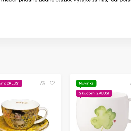
om: 2PLUS1
Novinka
S kódom: 2PLUS1