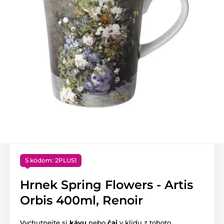
S kódom: 2PLUS1
Hrnek Spring Flowers - Artis
Orbis 400ml, Renoir
Vychutnejte si
kávu
nebo
čaj
v klidu z tohoto