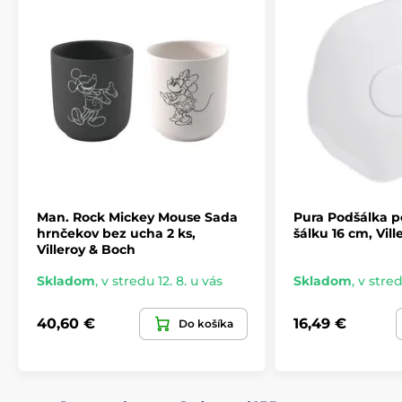
Man. Rock Mickey Mouse Sada
Pura Podšálka 
hrnčekov bez ucha 2 ks,
šálku 16 cm, Vil
Villeroy & Boch
Skladom
,
v stredu 12. 8. u vás
Skladom
,
v stred
40,60 €
16,49 €
Do košíka