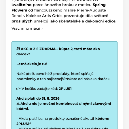
kvalitního
porcelánového hrnku v motivu
Spring
Flowers
od
francouzského malíře
Pierre-Auguste
Renoir
.
Kolekce Artis Orbis prezentuje díla světově
proslulých
umělců jako sběratelské a dekorační edice.
Viac informácií ›
🎁 AKCIA 2+1 ZDARMA – kúpte 2, tretí máte ako
darček!
Letná akcia je tu!
Nakúpte ľubovoľné 3 produkty, ktoré spĺňajú
podmienky a ten najlacnejší získate od nás ako darček.
👉 V košíku zadajte kód:
2PLUS1
Akcia platí do 31. 8. 2026
⚠️ Akciu nie je možné kombinovať s inými zľavovými
kódmi.
- Akcia platí iba na produkty označené ako
„S kódom:
2PLUS1“
- Akcia platí iba pri vložení minimálne 3 produktov do