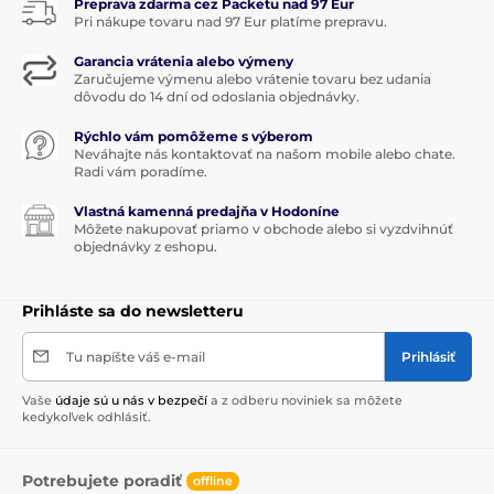
Preprava zdarma cez Packetu nad 97 Eur
Pri nákupe tovaru nad 97 Eur platíme prepravu.
Garancia vrátenia alebo výmeny
Zaručujeme výmenu alebo vrátenie tovaru bez udania
dôvodu do 14 dní od odoslania objednávky.
Rýchlo vám pomôžeme s výberom
Neváhajte nás kontaktovať na našom mobile alebo chate.
Radi vám poradíme.
Vlastná kamenná predajňa v Hodoníne
Môžete nakupovať priamo v obchode alebo si vyzdvihnúť
objednávky z eshopu.
Prihláste sa do newsletteru
Tu napíšte váš e-mail
Prihlásiť
Vaše
údaje sú u nás v bezpečí
a z odberu noviniek sa môžete
kedykoľvek odhlásiť.
Potrebujete poradiť
offline