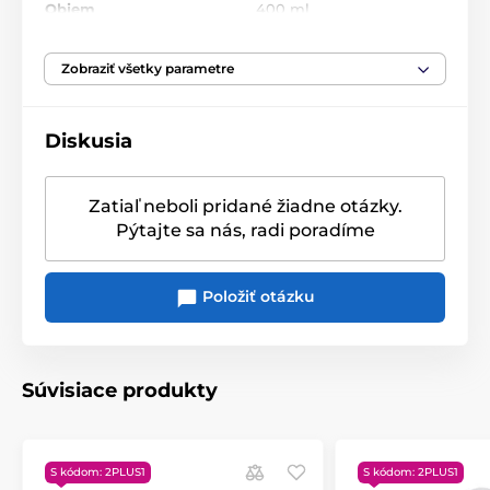
Objem
400 ml
dokonalosti.
Vhodný do mikrovlnnej
Zobraziť všetky parametre
nie
rúry
Diskusia
Vhodný do umývačky
nie
riadu
Zatiaľ neboli pridané žiadne otázky.
Originálny obal/balenie
Darčeková krabička
Pýtajte sa nás, radi poradíme
Položiť otázku
Súvisiace produkty
S kódom: 2PLUS1
S kódom: 2PLUS1