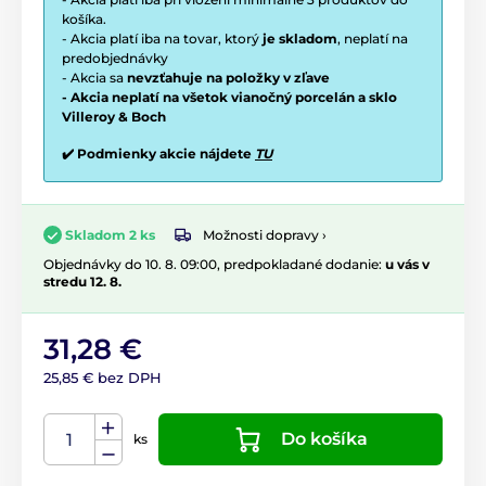
košíka.
- Akcia platí iba na tovar, ktorý
je skladom
, neplatí na
predobjednávky
- Akcia sa
nevzťahuje na položky v zľave
- Akcia neplatí na všetok vianočný porcelán a sklo
Villeroy & Boch
✔️ Podmienky akcie nájdete
TU
Možnosti dopravy ›
Skladom 2 ks
Objednávky do 10. 8. 09:00, predpokladané dodanie:
u vás v
stredu 12. 8.
31,28 €
25,85 € bez DPH
Do košíka
ks