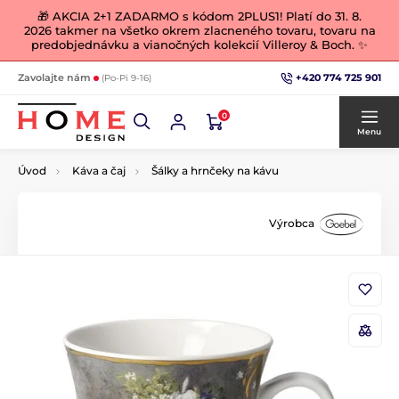
🎁 AKCIA 2+1 ZADARMO s kódom 2PLUS1! Platí do 31. 8.
2026 takmer na všetko okrem zlacneného tovaru, tovaru na
predobjednávku a vianočných kolekcií Villeroy & Boch. ✨
+420 774 725 901
Zavolajte nám
(Po-Pi 9-16)
0
Menu
Úvod
Káva a čaj
Šálky a hrnčeky na kávu
Výrobca