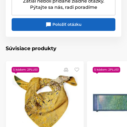
Zatiaľ neboli pridané žiadne otázky.
Pýtajte sa nás, radi poradíme
Položiť otázku
Súvisiace produkty
S kódom: 2PLUS1
S kódom: 2PLUS1