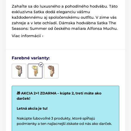
Zahaľte sa do luxusného a pohodlného hodvábu. Táto
exkluzívna šatka dodá eleganciu vášmu
každodennému aj spoločenskému outfitu. V zime vás
zahreje a v lete ochladí. Dámska hodvábna šatka The
Seasons: Summer od českého maliara Alfonsa Muchu.
Viac informácií ›
Farebné varianty:
🎁 AKCIA 2+1 ZDARMA – kúpte 2, tretí máte ako
darček!
Letná akcia je tu!
Nakúpte ľubovoľné 3 produkty, ktoré spĺňajú
podmienky a ten najlacnejší získate od nás ako darček.