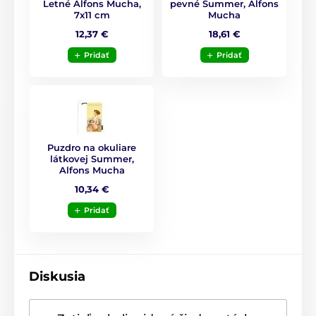
Letné Alfons Mucha,
pevné Summer, Alfons
7x11 cm
Mucha
Tipy na osobné doplnky
Hodvábne šatky
12,37 €
18,61 €
Pridať
Pridať
Puzdro na okuliare
látkovej Summer,
Alfons Mucha
10,34 €
Pridať
Diskusia