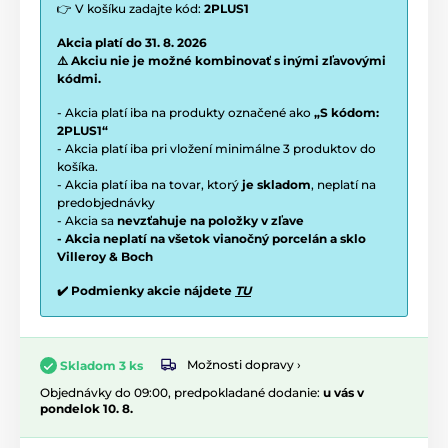
👉 V košíku zadajte kód:
2PLUS1
Akcia platí do 31. 8. 2026
⚠️ Akciu nie je možné kombinovať s inými zľavovými
kódmi.
- Akcia platí iba na produkty označené ako
„S kódom:
2PLUS1“
- Akcia platí iba pri vložení minimálne 3 produktov do
košíka.
- Akcia platí iba na tovar, ktorý
je skladom
, neplatí na
predobjednávky
- Akcia sa
nevzťahuje na položky v zľave
- Akcia neplatí na všetok vianočný porcelán a sklo
Villeroy & Boch
✔️ Podmienky akcie nájdete
TU
Možnosti dopravy ›
Skladom 3 ks
Objednávky do 09:00, predpokladané dodanie:
u vás v
pondelok 10. 8.