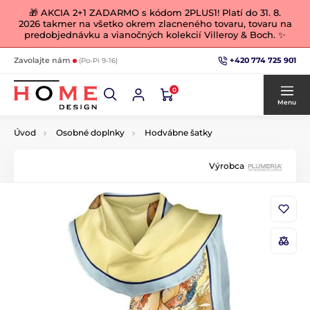
🎁 AKCIA 2+1 ZADARMO s kódom 2PLUS1! Platí do 31. 8.
2026 takmer na všetko okrem zlacneného tovaru, tovaru na
predobjednávku a vianočných kolekcií Villeroy & Boch. ✨
+420 774 725 901
Zavolajte nám
(Po-Pi 9-16)
0
Menu
Úvod
Osobné doplnky
Hodvábne šatky
Výrobca