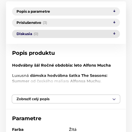
Popis a parametre
Príslušenstvo
(3)
Diskusia
(0)
Popis produktu
Hodvábny šál Ročné obdobia: leto Alfons Mucha
Luxusná
dámska hodvábna šatka The Seasons:
Summer
od českého maliara
Alfonsa Muchu
.
Rozmery: 160 x 40 cm
Zobraziť celý popis
100 % hodváb
Zahaľte sa do
luxusného
a príjemného hodvábu. Táto
exkluzívna
Parametre
šatka dodá
eleganciu
vášmu
každodennému aj formálnemu oblečeniu. V zime vás
zahreje
a v lete
ochladí
.
Farba
Žltá