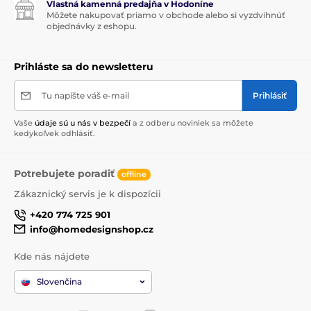
Vlastná kamenná predajňa v Hodoníne
Môžete nakupovať priamo v obchode alebo si vyzdvihnúť
objednávky z eshopu.
Prihláste sa do newsletteru
Tu napíšte váš e-mail
Prihlásiť
Vaše
údaje sú u nás v bezpečí
a z odberu noviniek sa môžete
kedykoľvek odhlásiť.
Potrebujete poradiť
offline
Zákaznický servis je k dispozícii
+420 774 725 901
info@homedesignshop.cz
Kde nás nájdete
Slovenčina