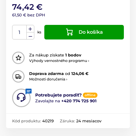
74,42 €
61,50 € bez DPH
Do košíka
ks
Za nákup získate
1 bodov
Výhody vernostného programu ›
Doprava zdarma
od
124,06 €
Možnosti doručenia ›
Potrebujete poradiť?
offline
Zavolajte na
+420 774 725 901
Kód produktu:
40219
Záruka:
24 mesiacov