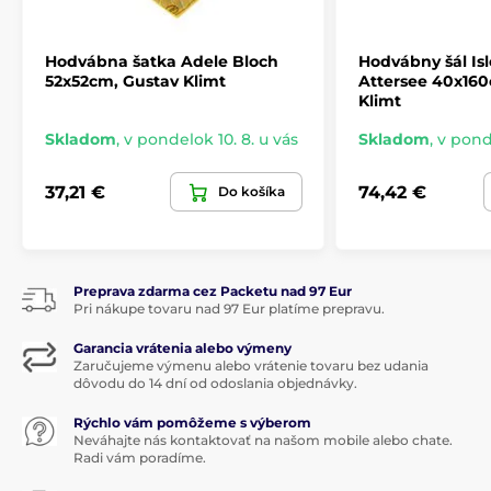
Hodvábna šatka Adele Bloch
Hodvábny šál Is
52x52cm, Gustav Klimt
Attersee 40x160
Klimt
Skladom
,
v pondelok 10. 8. u vás
Skladom
,
v ponde
37,21 €
74,42 €
Do košíka
Preprava zdarma cez Packetu nad 97 Eur
Pri nákupe tovaru nad 97 Eur platíme prepravu.
Garancia vrátenia alebo výmeny
Zaručujeme výmenu alebo vrátenie tovaru bez udania
dôvodu do 14 dní od odoslania objednávky.
Rýchlo vám pomôžeme s výberom
Neváhajte nás kontaktovať na našom mobile alebo chate.
Radi vám poradíme.