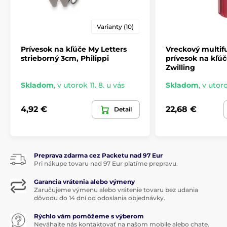
Varianty (10)
Prívesok na kľúče My Letters
Vreckový multi
strieborný 3cm, Philippi
prívesok na kľú
Zwilling
Skladom
,
v utorok 11. 8. u vás
Skladom
,
v utoro
4,92 €
22,68 €
Detail
Preprava zdarma cez Packetu nad 97 Eur
Pri nákupe tovaru nad 97 Eur platíme prepravu.
Garancia vrátenia alebo výmeny
Zaručujeme výmenu alebo vrátenie tovaru bez udania
dôvodu do 14 dní od odoslania objednávky.
Rýchlo vám pomôžeme s výberom
Neváhajte nás kontaktovať na našom mobile alebo chate.