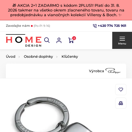
🎁 AKCIA 2+1 ZADARMO s kódom 2PLUS1! Platí do 31. 8.
2026 takmer na všetko okrem zlacneného tovaru, tovaru na
predobjednávku a vianočných kolekcií Villeroy & Boch. ✨
+420 774 725 901
Zavolajte nám
(Po-Pi 9-16)
0
Menu
Úvod
Osobné doplnky
Kľúčenky
Výrobca