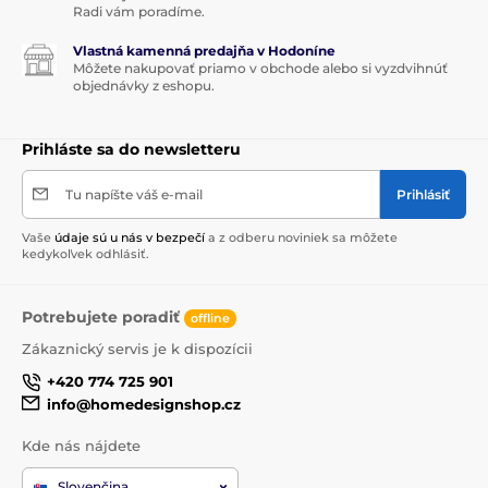
Radi vám poradíme.
Vlastná kamenná predajňa v Hodoníne
Môžete nakupovať priamo v obchode alebo si vyzdvihnúť
objednávky z eshopu.
Prihláste sa do newsletteru
Tu napíšte váš e-mail
Prihlásiť
Vaše
údaje sú u nás v bezpečí
a z odberu noviniek sa môžete
kedykoľvek odhlásiť.
Potrebujete poradiť
offline
Zákaznický servis je k dispozícii
+420 774 725 901
info@homedesignshop.cz
Kde nás nájdete
Slovenčina