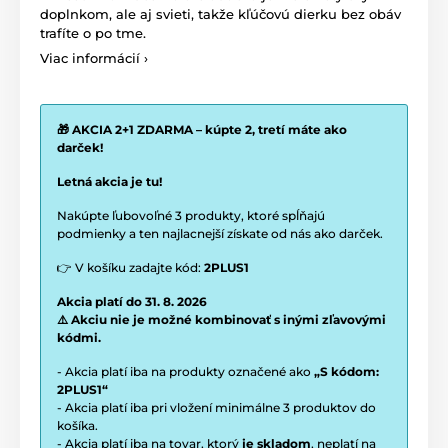
doplnkom, ale aj svieti, takže kľúčovú dierku bez obáv
trafíte o po tme.
Viac informácií ›
🎁 AKCIA 2+1 ZDARMA – kúpte 2, tretí máte ako
darček!
Letná akcia je tu!
Nakúpte ľubovoľné 3 produkty, ktoré spĺňajú
podmienky a ten najlacnejší získate od nás ako darček.
👉 V košíku zadajte kód:
2PLUS1
Akcia platí do 31. 8. 2026
⚠️ Akciu nie je možné kombinovať s inými zľavovými
kódmi.
- Akcia platí iba na produkty označené ako
„S kódom:
2PLUS1“
- Akcia platí iba pri vložení minimálne 3 produktov do
košíka.
- Akcia platí iba na tovar, ktorý
je skladom
, neplatí na