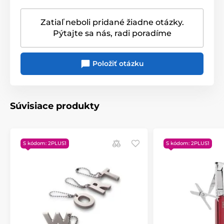
Zatiaľ neboli pridané žiadne otázky.
Pýtajte sa nás, radi poradíme
Položiť otázku
Súvisiace produkty
S kódom: 2PLUS1
S kódom: 2PLUS1