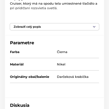
Cruiser, ktorý má na spodu tela umiestnené tlačidlo a
pri pridržaní rozsvietia svetlá.
Kľúčenka je zabalená v darčekovej čiernej krabičke.
Venujte autíčko svojim blízkym.
Zobraziť celý popis
Rozmer
: autíčka: 4,5 cm, celkový rozmer: 8 cm
Materiál
: leštený nikel/zrkadlový lesk
Parametre
Farba
Čierna
Produkt je zaradený v kategóriách
Materiál
Nikel
Pre mužov
Valentínka pre mužov
Kľúčenky
Originálny obal/balenie
Darčeková krabička
Diskusia