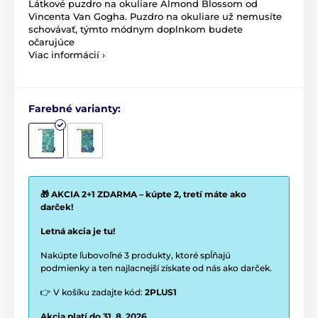
Látkové puzdro na okuliare Almond Blossom od
Vincenta Van Gogha. Puzdro na okuliare už nemusíte
schovávať, týmto módnym doplnkom budete
očarujúce
Viac informácií ›
Farebné varianty:
🎁 AKCIA 2+1 ZDARMA – kúpte 2, tretí máte ako
darček!
Letná akcia je tu!
Nakúpte ľubovoľné 3 produkty, ktoré spĺňajú
podmienky a ten najlacnejší získate od nás ako darček.
👉 V košíku zadajte kód:
2PLUS1
Akcia platí do 31. 8. 2026