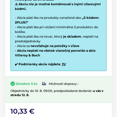
⚠️ Akciu nie je možné kombinovať s inými zľavovými
kódmi.
- Akcia platí iba na produkty označené ako
„S kódom:
2PLUS1“
- Akcia platí iba pri vložení minimálne 3 produktov do
košíka.
- Akcia platí iba na tovar, ktorý
je skladom
, neplatí na
predobjednávky
- Akcia sa
nevzťahuje na položky v zľave
- Akcia neplatí na všetok vianočný porcelán a sklo
Villeroy & Boch
✔️ Podmienky akcie nájdete
TU
Možnosti dopravy ›
Skladom 5 ks
Objednávky do 10. 8. 09:00, predpokladané dodanie:
u vás v
stredu 12. 8.
10,33 €