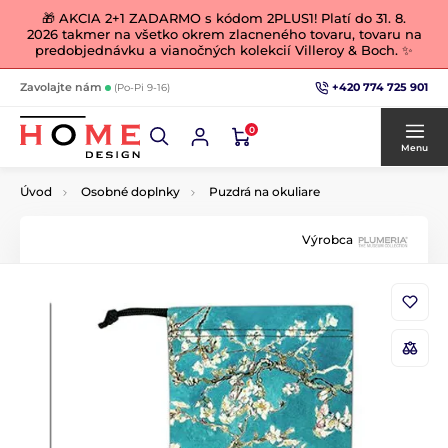
🎁 AKCIA 2+1 ZADARMO s kódom 2PLUS1! Platí do 31. 8.
2026 takmer na všetko okrem zlacneného tovaru, tovaru na
predobjednávku a vianočných kolekcií Villeroy & Boch. ✨
+420 774 725 901
Zavolajte nám
(Po-Pi 9-16)
0
Menu
Úvod
Osobné doplnky
Puzdrá na okuliare
Výrobca