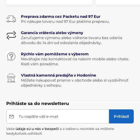
Preprava zdarma cez Packetu nad 97 Eur
Pri nákupe tovaru nad 97 Eur platíme prepravu.
Garancia vrátenia alebo výmeny
Zaručujeme výmenu alebo vrátenie tovaru bez udania
dôvodu do 14 dní od odoslania objednávky.
Rýchlo vám pomôžeme s výberom
Neváhajte nás kontaktovať na našom mobile alebo chate.
Radi vám poradíme.
Vlastná kamenná predajňa v Hodoníne
Môžete nakupovať priamo v obchode alebo si vyzdvihnúť
objednávky z eshopu.
Prihláste sa do newsletteru
Tu napíšte váš e-mail
Prihlásiť
Vaše
údaje sú u nás v bezpečí
a z odberu noviniek sa môžete
kedykoľvek odhlásiť.