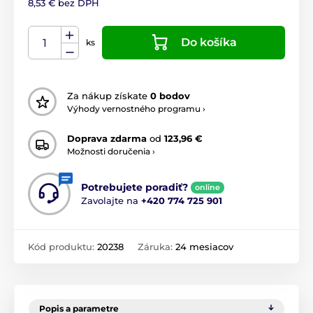
8,53 € bez DPH
Do košíka
ks
Za nákup získate
0 bodov
Výhody vernostného programu ›
Doprava zdarma
od
123,96 €
Možnosti doručenia ›
Potrebujete poradiť?
online
Zavolajte na
+420 774 725 901
Kód produktu:
20238
Záruka:
24 mesiacov
Popis a parametre