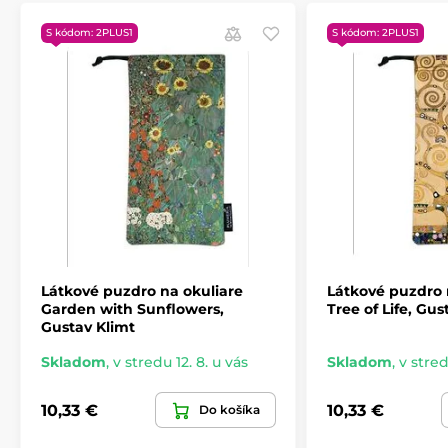
S kódom: 2PLUS1
S kódom: 2PLUS1
Látkové puzdro na okuliare
Látkové puzdro 
Garden with Sunflowers,
Tree of Life, Gus
Gustav Klimt
Skladom
,
v stredu 12. 8. u vás
Skladom
,
v stred
10,33 €
10,33 €
Do košíka