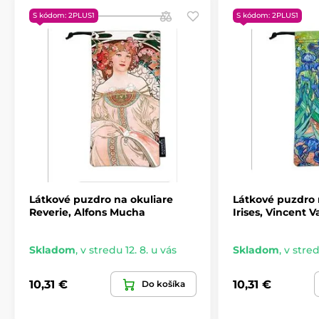
S kódom: 2PLUS1
S kódom: 2PLUS1
Látkové puzdro na okuliare
Látkové puzdro 
Reverie, Alfons Mucha
Irises, Vincent 
Skladom
,
v stredu 12. 8. u vás
Skladom
,
v stred
10,31 €
10,31 €
Do košíka