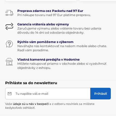
Preprava zdarma cez Packetu nad 97 Eur
Pri nákupe tovaru nad 97 Eur platíme prepravu.
Garancia vrátenia alebo výmeny
Zaručujeme výmenu alebo vrátenie tovaru bez udania
dôvodu do 14 dní od odoslania objednávky.
Rýchlo vám pomôžeme s výberom
Neváhajte nás kontaktovať na našom mobile alebo chate.
Radi vám poradíme.
Vlastná kamenná predajňa v Hodoníne
Môžete nakupovať priamo v obchode alebo si vyzdvihnúť
objednávky z eshopu.
Prihláste sa do newsletteru
Tu napíšte váš e-mail
Prihlásiť
Vaše
údaje sú u nás v bezpečí
a z odberu noviniek sa môžete
kedykoľvek odhlásiť.