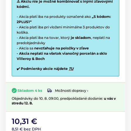
⚠️ Akciu nie je možné kombinovať s inými zľavovými
kódmi.
- Akcia platí iba na produkty označené ako
„S kódom:
2PLUS1“
- Akcia platí iba pri vložení minimálne 3 produktov do
košíka.
- Akcia platí iba na tovar, ktorý
je skladom
, neplatí na
predobjednávky
- Akcia sa
nevzťahuje na položky v zľave
- Akcia neplatí na všetok vianočný porcelán a sklo
Villeroy & Boch
✔️ Podmienky akcie nájdete
TU
Možnosti dopravy ›
Skladom 4 ks
Objednávky do 10. 8. 09:00, predpokladané dodanie:
u vás v
stredu 12. 8.
10,31 €
8,51 € bez DPH