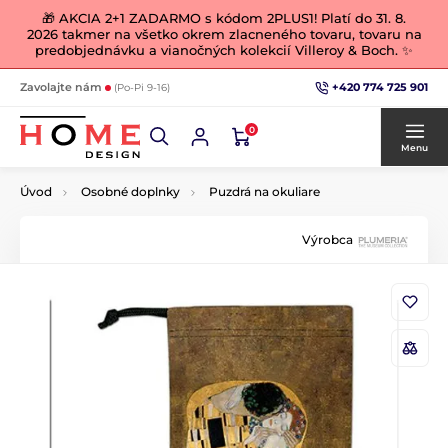
🎁 AKCIA 2+1 ZADARMO s kódom 2PLUS1! Platí do 31. 8.
2026 takmer na všetko okrem zlacneného tovaru, tovaru na
predobjednávku a vianočných kolekcií Villeroy & Boch. ✨
+420 774 725 901
Zavolajte nám
(Po-Pi 9-16)
0
Menu
Úvod
Osobné doplnky
Puzdrá na okuliare
Výrobca