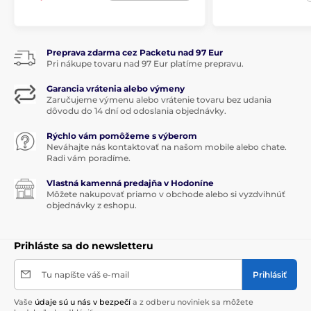
Preprava zdarma cez Packetu nad 97 Eur
Pri nákupe tovaru nad 97 Eur platíme prepravu.
Garancia vrátenia alebo výmeny
Zaručujeme výmenu alebo vrátenie tovaru bez udania
dôvodu do 14 dní od odoslania objednávky.
Rýchlo vám pomôžeme s výberom
Neváhajte nás kontaktovať na našom mobile alebo chate.
Radi vám poradíme.
Vlastná kamenná predajňa v Hodoníne
Môžete nakupovať priamo v obchode alebo si vyzdvihnúť
objednávky z eshopu.
Prihláste sa do newsletteru
Tu napíšte váš e-mail
Prihlásiť
Vaše
údaje sú u nás v bezpečí
a z odberu noviniek sa môžete