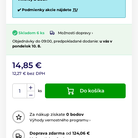
✔️ Podmienky akcie nájdete
TU
Možnosti dopravy ›
Skladom 6 ks
Objednávky do 09:00, predpokladané dodanie:
u vás v
pondelok 10. 8.
14,85 €
12,27 € bez DPH
Do košíka
ks
Za nákup získate
0 bodov
Výhody vernostného programu ›
Doprava zdarma
od
124,06 €