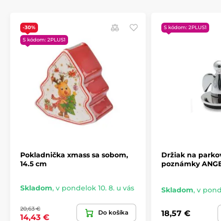
-30%
S kódom: 2PLUS1
S kódom: 2PLUS1
Pokladnička xmass sa sobom,
Držiak na parkov
14.5 cm
poznámky ANGEL
Skladom
,
v pondelok 10. 8. u vás
Skladom
,
v ponde
20,63 €
Do košíka
18,57 €
14,43 €