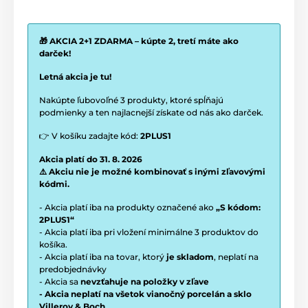
🎁 AKCIA 2+1 ZDARMA – kúpte 2, tretí máte ako
darček!
Letná akcia je tu!
Nakúpte ľubovoľné 3 produkty, ktoré spĺňajú
podmienky a ten najlacnejší získate od nás ako darček.
👉 V košíku zadajte kód:
2PLUS1
Akcia platí do 31. 8. 2026
⚠️ Akciu nie je možné kombinovať s inými zľavovými
kódmi.
- Akcia platí iba na produkty označené ako
„S kódom:
2PLUS1“
- Akcia platí iba pri vložení minimálne 3 produktov do
košíka.
- Akcia platí iba na tovar, ktorý
je skladom
, neplatí na
predobjednávky
- Akcia sa
nevzťahuje na položky v zľave
- Akcia neplatí na všetok vianočný porcelán a sklo
Villeroy & Boch