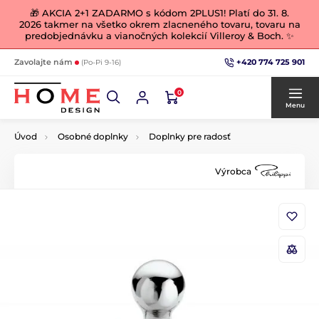
🎁 AKCIA 2+1 ZADARMO s kódom 2PLUS1! Platí do 31. 8.
2026 takmer na všetko okrem zlacneného tovaru, tovaru na
predobjednávku a vianočných kolekcií Villeroy & Boch. ✨
+420 774 725 901
Zavolajte nám
(Po-Pi 9-16)
0
Menu
Úvod
Osobné doplnky
Doplnky pre radosť
Výrobca