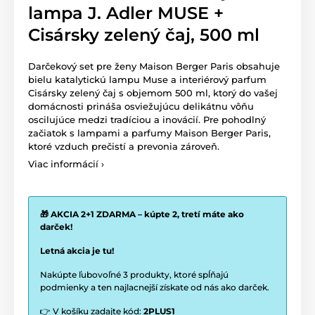
lampa J. Adler MUSE +
Cisársky zelený čaj, 500 ml
Darčekový set pre ženy Maison Berger Paris obsahuje
bielu katalytickú lampu Muse a interiérový parfum
Cisársky zelený čaj s objemom 500 ml, ktorý do vašej
domácnosti prináša osviežujúcu delikátnu vôňu
oscilujúce medzi tradíciou a inovácií. Pre pohodlný
začiatok s lampami a parfumy Maison Berger Paris,
ktoré vzduch prečistí a prevonia zároveň.
Viac informácií ›
🎁 AKCIA 2+1 ZDARMA – kúpte 2, tretí máte ako
darček!
Letná akcia je tu!
Nakúpte ľubovoľné 3 produkty, ktoré spĺňajú
podmienky a ten najlacnejší získate od nás ako darček.
👉 V košíku zadajte kód:
2PLUS1