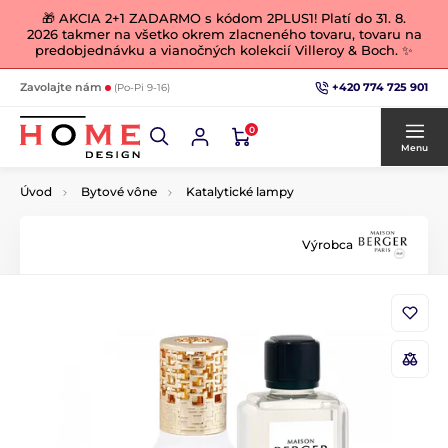
🎁 AKCIA 2+1 ZADARMO s kódom 2PLUS1! Platí do 31. 8.
2026 takmer na všetko okrem zlacneného tovaru, tovaru na
predobjednávku a vianočných kolekcií Villeroy & Boch. ✨
+420 774 725 901
Zavolajte nám
(Po-Pi 9-16)
0
Menu
Úvod
Bytové vône
Katalytické lampy
Výrobca