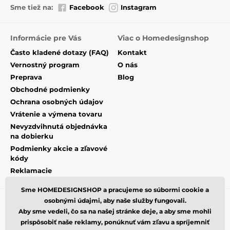
je previazanosť vôňou u rôznych typov produktov. U
Sme tiež na:
Facebook
Instagram
mnohých vôní tak môžete vyberať parfum do
katalytickej lampy, aróma difuzéra alebo zakúpiť
vonnú sviečku. Praktickými a veľmi obľúbenými sú
Informácie pre Vás
Viac o Homedesignshop
tiež funkčné vône, ktoré neutralizujú nepríjemné
Často kladené dotazy (FAQ)
Kontakt
pachy napríklad z cigariet, domácich maznáčikov či
Vernostný program
O nás
aromatických jedál. Bonusom je potom príjemne
prevoňaná domácnosť
. Nájdete u nás vôňa ovocné,
Preprava
Blog
kvetinové, svieže, sladké či orientálny, rovnako tak
Obchodné podmienky
vôňa čistoty
a samozrejme funkčné náplne
, vrátane
Ochrana osobných údajov
tých na odpudzovanie komárov.
Vrátenie a výmena tovaru
O značke Maison Berger Paris
Nevyzdvihnutá objednávka
na dobierku
Značka Maison Berger Paris
sídliaca v samom srdci
Podmienky akcie a zľavové
Normandie je vyhlásená pre svoje
dizajnové
kódy
katalytické lampy
a
aróma difúzory
. V jej
Reklamacie
rozširujúcim sa sortimente nájdete aj
vonné sviečky
nbsp ; a
difúzory do autá
. História tejto 100%
Sme HOMEDESIGNSHOP a pracujeme so súbormi cookie a
francúzskej značky siaha až do roka
1898
, keď
osobnými údajmi, aby naše služby fungovali.
francúzsky lekárnik Maurice Berger vyrobil prvé
katalytickú lampu pre čistenie nemocničných sál.
Aby sme vedeli, čo sa na našej stránke deje, a aby sme mohli
Lampa Berger
bola neskôr pre svoj inovatívny
prispôsobiť naše reklamy, ponúknuť vám zľavu a spríjemniť