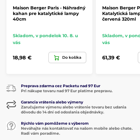
santalové drevo a pižmo.
Maison Berger Paris - Náhradný
Maison Berger Pa
kahan pre katalytické lampy
Katalytická lam
Tóny parfému Cisársky zelený čaj
40cm
červená 320ml
Hlava:
pokosená tráva, citrónová kôra
Skladom
,
v pondelok 10. 8. u
Skladom
,
v pond
Srdce:
čajové lístky, galbanum
vás
vás
Základ:
santalové drevo, moderné pižmo
Katalytické lampy Maison Berger Paris
18,98 €
61,39 €
Do košíka
Lampy procesom katalytickej oxidácie, teda
horením bez plameňa,
zbavujú vzduch pachov
.
Oproti klasickým aróma lampám vzduch nielen
Preprava zdarma cez Packetu nad 97 Eur
príjemne prevonia
, ale zároveň ho aj aktívne
Pri nákupe tovaru nad 97 Eur platíme prepravu.
zbavujú molekúl, ktoré sú nositeľkami týchto
obťažujúcich pachov. Vďaka svojmu dizajnu sú
Garancia vrátenia alebo výmeny
navyše
krásnou dekoráciou interiéru
.
Zaručujeme výmenu alebo vrátenie tovaru bez udania
dôvodu do 14 dní od odoslania objednávky.
Video návod ako začať s vaším aróma
rituálom
Rýchlo vám pomôžeme s výberom
Neváhajte nás kontaktovať na našom mobile alebo chate.
Radi vám poradíme.