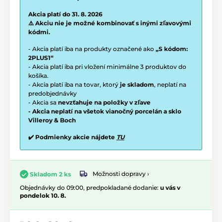
Akcia platí do 31. 8. 2026
⚠️ Akciu nie je možné kombinovať s inými zľavovými
kódmi.
- Akcia platí iba na produkty označené ako
„S kódom:
2PLUS1“
- Akcia platí iba pri vložení minimálne 3 produktov do
košíka.
- Akcia platí iba na tovar, ktorý
je skladom
, neplatí na
predobjednávky
- Akcia sa
nevzťahuje na položky v zľave
- Akcia neplatí na všetok vianočný porcelán a sklo
Villeroy & Boch
✔️ Podmienky akcie nájdete
TU
Možnosti dopravy ›
Skladom 2 ks
Objednávky do 09:00, predpokladané dodanie:
u vás v
pondelok 10. 8.