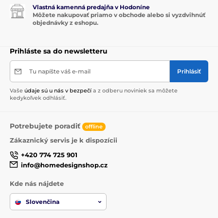
Vlastná kamenná predajňa v Hodoníne
Môžete nakupovať priamo v obchode alebo si vyzdvihnúť
objednávky z eshopu.
Prihláste sa do newsletteru
Tu napíšte váš e-mail
Prihlásiť
Vaše
údaje sú u nás v bezpečí
a z odberu noviniek sa môžete
kedykoľvek odhlásiť.
Potrebujete poradiť
offline
Zákaznický servis je k dispozícii
+420 774 725 901
info@homedesignshop.cz
Interiérové ​​vône Maison Berger Paris
Kde nás nájdete
Interiérové ​​parfumy
pre francúzsku značku
Maison
Paris Berger nbsp ;
sú vytvárané v úzkej spolupráci
Slovenčina
so špecialistami z francúzskeho
Grasse, Meky
parfumérstve
. Výhodou celého sortimentu značky