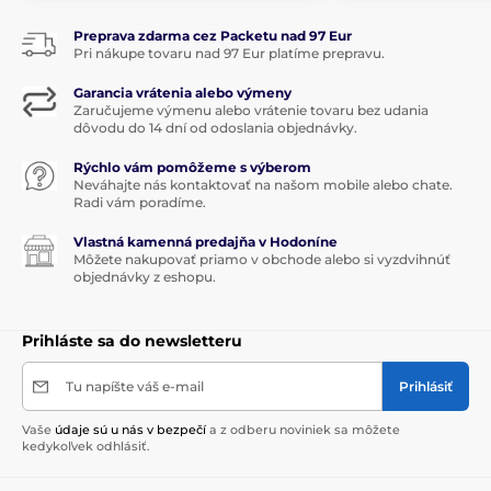
Preprava zdarma cez Packetu nad 97 Eur
Pri nákupe tovaru nad 97 Eur platíme prepravu.
Garancia vrátenia alebo výmeny
Zaručujeme výmenu alebo vrátenie tovaru bez udania
dôvodu do 14 dní od odoslania objednávky.
Rýchlo vám pomôžeme s výberom
Neváhajte nás kontaktovať na našom mobile alebo chate.
Radi vám poradíme.
Vlastná kamenná predajňa v Hodoníne
Môžete nakupovať priamo v obchode alebo si vyzdvihnúť
objednávky z eshopu.
Prihláste sa do newsletteru
Tu napíšte váš e-mail
Prihlásiť
Vaše
údaje sú u nás v bezpečí
a z odberu noviniek sa môžete
kedykoľvek odhlásiť.