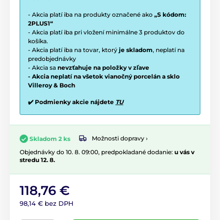
- Akcia platí iba na produkty označené ako
„S kódom:
2PLUS1“
- Akcia platí iba pri vložení minimálne 3 produktov do
košíka.
- Akcia platí iba na tovar, ktorý
je skladom
, neplatí na
predobjednávky
- Akcia sa
nevzťahuje na položky v zľave
- Akcia neplatí na všetok vianočný porcelán a sklo
Villeroy & Boch
✔️ Podmienky akcie nájdete
TU
Možnosti dopravy ›
Skladom 2 ks
Objednávky do 10. 8. 09:00, predpokladané dodanie:
u vás v
stredu 12. 8.
118,76 €
98,14 € bez DPH