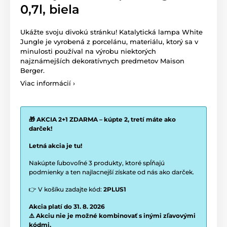
0,7l, biela
Ukážte svoju divokú stránku! Katalytická lampa White
Jungle je vyrobená z porcelánu, materiálu, ktorý sa v
minulosti používal na výrobu niektorých
najznámejších dekoratívnych predmetov Maison
Berger.
Viac informácií ›
🎁 AKCIA 2+1 ZDARMA – kúpte 2, tretí máte ako
darček!
Letná akcia je tu!
Nakúpte ľubovoľné 3 produkty, ktoré spĺňajú
podmienky a ten najlacnejší získate od nás ako darček.
👉 V košíku zadajte kód:
2PLUS1
Akcia platí do 31. 8. 2026
⚠️ Akciu nie je možné kombinovať s inými zľavovými
kódmi.