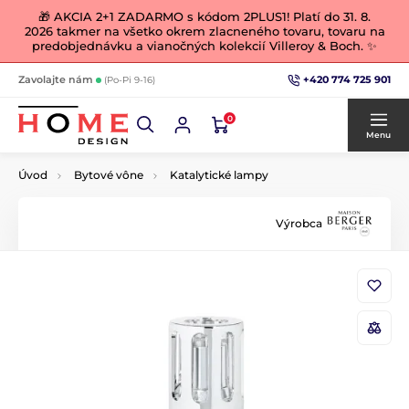
🎁 AKCIA 2+1 ZADARMO s kódom 2PLUS1! Platí do 31. 8.
2026 takmer na všetko okrem zlacneného tovaru, tovaru na
predobjednávku a vianočných kolekcií Villeroy & Boch. ✨
+420 774 725 901
Zavolajte nám
(Po-Pi 9-16)
0
Menu
Úvod
Bytové vône
Katalytické lampy
Výrobca