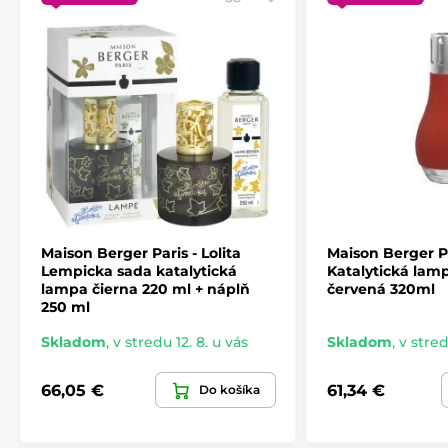
Maison Berger Paris - Lolita
Maison Berger Pa
Lempicka sada katalytická
Katalytická lam
lampa čierna 220 ml + náplň
červená 320ml
250 ml
Skladom
,
v stredu 12. 8. u vás
Skladom
,
v stred
66,05 €
61,34 €
Do košíka