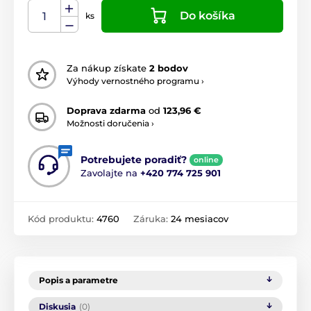
Do košíka
ks
Za nákup získate
2 bodov
Výhody vernostného programu ›
Doprava zdarma
od
123,96 €
Možnosti doručenia ›
Potrebujete poradiť?
online
Zavolajte na
+420 774 725 901
Kód produktu:
4760
Záruka:
24 mesiacov
Popis a parametre
Diskusia
(0)