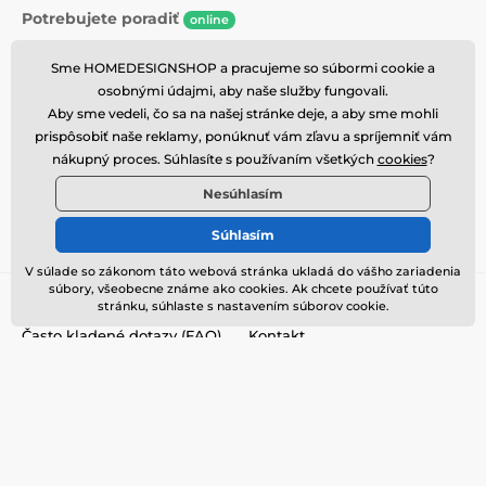
Potrebujete poradiť
online
Zákaznický servis je k dispozícii
Sme HOMEDESIGNSHOP a pracujeme so súbormi cookie a
+420 774 725 901
osobnými údajmi, aby naše služby fungovali.
info@homedesignshop.cz
Aby sme vedeli, čo sa na našej stránke deje, a aby sme mohli
prispôsobiť naše reklamy, ponúknuť vám zľavu a spríjemniť vám
Kde nás nájdete
nákupný proces. Súhlasíte s používaním všetkých
cookies
?
Slovenčina
Nesúhlasím
Súhlasím
Sme tiež na:
Facebook
Instagram
V súlade so zákonom táto webová stránka ukladá do vášho zariadenia
súbory, všeobecne známe ako cookies. Ak chcete používať túto
Informácie pre Vás
Viac o Homedesignshop
stránku, súhlaste s nastavením súborov cookie.
Často kladené dotazy (FAQ)
Kontakt
Vernostný program
O nás
Preprava
Blog
Obchodné podmienky
Ochrana osobných údajov
Vrátenie a výmena tovaru