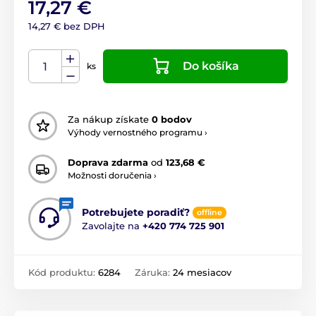
17,27 €
14,27 € bez DPH
Do košíka
ks
Za nákup získate
0 bodov
Výhody vernostného programu ›
Doprava zdarma
od
123,68 €
Možnosti doručenia ›
Potrebujete poradiť?
offline
Zavolajte na
+420 774 725 901
Kód produktu:
6284
Záruka:
24 mesiacov