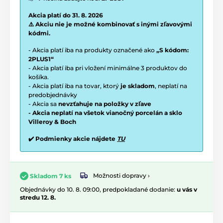
Akcia platí do 31. 8. 2026
⚠️ Akciu nie je možné kombinovať s inými zľavovými
kódmi.
- Akcia platí iba na produkty označené ako
„S kódom:
2PLUS1“
- Akcia platí iba pri vložení minimálne 3 produktov do
košíka.
- Akcia platí iba na tovar, ktorý
je skladom
, neplatí na
predobjednávky
- Akcia sa
nevzťahuje na položky v zľave
- Akcia neplatí na všetok vianočný porcelán a sklo
Villeroy & Boch
✔️ Podmienky akcie nájdete
TU
Možnosti dopravy ›
Skladom 7 ks
Objednávky do 10. 8. 09:00, predpokladané dodanie:
u vás v
stredu 12. 8.