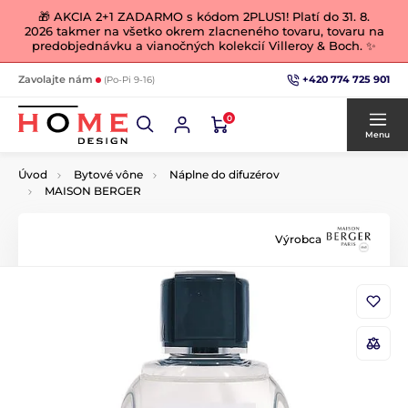
🎁 AKCIA 2+1 ZADARMO s kódom 2PLUS1! Platí do 31. 8.
2026 takmer na všetko okrem zlacneného tovaru, tovaru na
predobjednávku a vianočných kolekcií Villeroy & Boch. ✨
+420 774 725 901
Zavolajte nám
(Po-Pi 9-16)
0
Menu
Úvod
Bytové vône
Náplne do difuzérov
MAISON BERGER
Výrobca