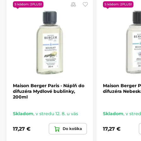
S kódom: 2PLUS1
S kódom: 2PLUS1
Maison Berger Paris - Náplň do
Maison Berger P
difuzéra Mydlové bublinky,
difuzéra Nebesk
200ml
Skladom
,
v stredu 12. 8. u vás
Skladom
,
v stred
17,27 €
17,27 €
Do košíka