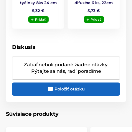
tyčinky 8ks 24 cm
difuzéra 6 ks, 22cm
Vyberať môžete z
niekoľkých desiatok druhov
vôní
pre tyčinkové difúzory
5,32 €
5,73 €
Môžete vyberať z niekoľkých
dizajnových vonných
Pridať
Pridať
difúzorov s náplňou
Diskusia
Zatiaľ neboli pridané žiadne otázky.
Pýtajte sa nás, radi poradíme
Položiť otázku
Súvisiace produkty