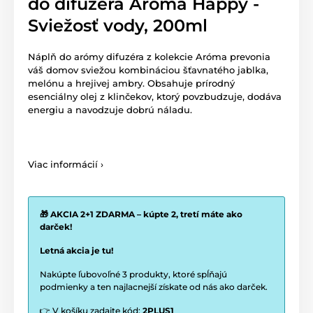
do difuzéra Aroma Happy -
Sviežosť vody, 200ml
Náplň do arómy difuzéra z kolekcie Aróma prevonia
váš domov sviežou kombináciou šťavnatého jablka,
melónu a hrejivej ambry. Obsahuje prírodný
esenciálny olej z klinčekov, ktorý povzbudzuje, dodáva
energiu a navodzuje dobrú náladu.
Viac informácií ›
🎁 AKCIA 2+1 ZDARMA – kúpte 2, tretí máte ako
darček!
Letná akcia je tu!
Nakúpte ľubovoľné 3 produkty, ktoré spĺňajú
podmienky a ten najlacnejší získate od nás ako darček.
👉 V košíku zadajte kód:
2PLUS1