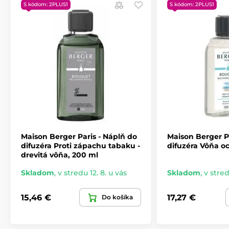
S kódom: 2PLUS1
S kódom: 2PLUS1
Maison Berger Paris - Náplň do
Maison Berger P
difuzéra Proti zápachu tabaku -
difuzéra Vôňa o
drevitá vôňa, 200 ml
Skladom
,
v stredu 12. 8. u vás
Skladom
,
v stred
15,46 €
17,27 €
Do košíka