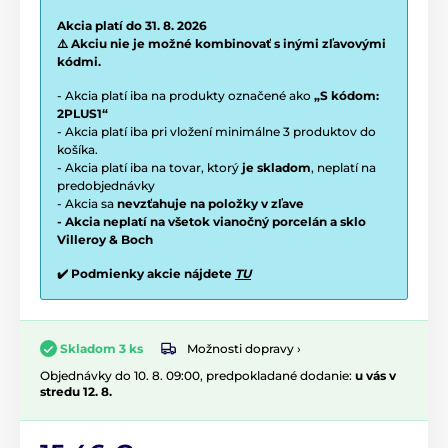
Akcia platí do 31. 8. 2026
⚠️ Akciu nie je možné kombinovať s inými zľavovými
kódmi.
- Akcia platí iba na produkty označené ako
„S kódom:
2PLUS1“
- Akcia platí iba pri vložení minimálne 3 produktov do
košíka.
- Akcia platí iba na tovar, ktorý
je skladom
, neplatí na
predobjednávky
- Akcia sa
nevzťahuje na položky v zľave
- Akcia neplatí na všetok vianočný porcelán a sklo
Villeroy & Boch
✔️ Podmienky akcie nájdete
TU
Možnosti dopravy ›
Skladom 3 ks
Objednávky do 10. 8. 09:00, predpokladané dodanie:
u vás v
stredu 12. 8.