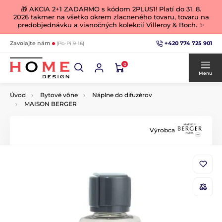
🎁 AKCIA 2+1 ZADARMO s kódom 2PLUS1! Platí do 31. 8.
2026 takmer na všetko okrem zlacneného tovaru, tovaru na
predobjednávku a vianočných kolekcií Villeroy & Boch. ✨
+420 774 725 901
Zavolajte nám
(Po-Pi 9-16)
0
Menu
Úvod
Bytové vône
Náplne do difuzérov
MAISON BERGER
Výrobca