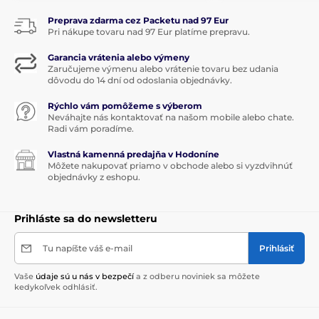
Preprava zdarma cez Packetu nad 97 Eur
Pri nákupe tovaru nad 97 Eur platíme prepravu.
Garancia vrátenia alebo výmeny
Zaručujeme výmenu alebo vrátenie tovaru bez udania
dôvodu do 14 dní od odoslania objednávky.
Rýchlo vám pomôžeme s výberom
Neváhajte nás kontaktovať na našom mobile alebo chate.
Radi vám poradíme.
Vlastná kamenná predajňa v Hodoníne
Môžete nakupovať priamo v obchode alebo si vyzdvihnúť
objednávky z eshopu.
Prihláste sa do newsletteru
Tu napíšte váš e-mail
Prihlásiť
Vaše
údaje sú u nás v bezpečí
a z odberu noviniek sa môžete
kedykoľvek odhlásiť.