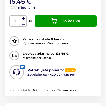
15,46 €
12,77 € bez DPH
Do košíka
ks
Za nákup získate
0 bodov
Výhody vernostného programu ›
Doprava zdarma
od
123,68 €
Možnosti doručenia ›
Potrebujete poradiť?
offline
Zavolajte na
+420 774 725 901
Kód produktu:
6831
Záruka:
24 mesiacov