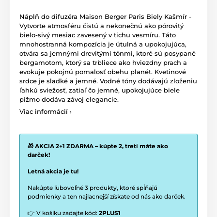
Náplň do difuzéra Maison Berger Paris
Biely Kašmír
-
Vytvorte atmosféru čistú a nekonečnú ako pórovitý
bielo-sivý mesiac zavesený v tichu vesmíru. Táto
mnohostranná kompozícia je útulná a upokojujúca,
otvára sa jemnými drevitými tónmi, ktoré sú posypané
bergamotom, ktorý sa trbliece ako hviezdny prach a
evokuje pokojnú pomalosť obehu planét. Kvetinové
srdce je sladké a jemné. Vodné tóny dodávajú zloženiu
ľahkú sviežosť, zatiaľ čo jemné, upokojujúce biele
pižmo dodáva závoj elegancie.
Viac informácií ›
🎁 AKCIA 2+1 ZDARMA – kúpte 2, tretí máte ako
darček!
Letná akcia je tu!
Nakúpte ľubovoľné 3 produkty, ktoré spĺňajú
podmienky a ten najlacnejší získate od nás ako darček.
👉 V košíku zadajte kód:
2PLUS1