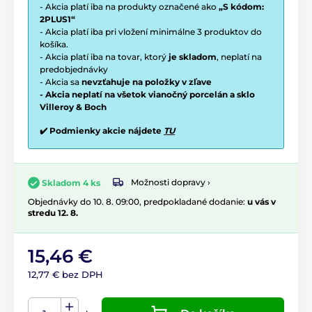
- Akcia platí iba na produkty označené ako
„S kódom:
2PLUS1“
- Akcia platí iba pri vložení minimálne 3 produktov do
košíka.
- Akcia platí iba na tovar, ktorý
je skladom
, neplatí na
predobjednávky
- Akcia sa
nevzťahuje na položky v zľave
- Akcia neplatí na všetok vianočný porcelán a sklo
Villeroy & Boch
✔️ Podmienky akcie nájdete
TU
Možnosti dopravy ›
Skladom 4 ks
Objednávky do 10. 8. 09:00, predpokladané dodanie:
u vás v
stredu 12. 8.
15,46 €
12,77 € bez DPH