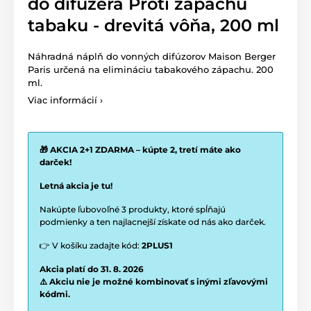
do difuzéra Proti zápachu
tabaku - drevitá vôňa, 200 ml
Náhradná náplň do vonných difúzorov Maison Berger
Paris určená na elimináciu tabakového zápachu. 200
ml.
Viac informácií ›
🎁 AKCIA 2+1 ZDARMA – kúpte 2, tretí máte ako
darček!
Letná akcia je tu!
Nakúpte ľubovoľné 3 produkty, ktoré spĺňajú
podmienky a ten najlacnejší získate od nás ako darček.
👉 V košíku zadajte kód:
2PLUS1
Akcia platí do 31. 8. 2026
⚠️ Akciu nie je možné kombinovať s inými zľavovými
kódmi.