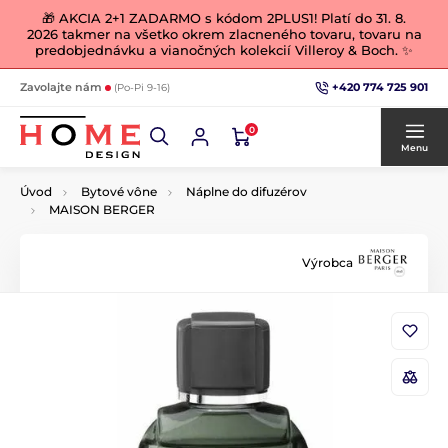
🎁 AKCIA 2+1 ZADARMO s kódom 2PLUS1! Platí do 31. 8.
2026 takmer na všetko okrem zlacneného tovaru, tovaru na
predobjednávku a vianočných kolekcií Villeroy & Boch. ✨
+420 774 725 901
Zavolajte nám
(Po-Pi 9-16)
0
Menu
Úvod
Bytové vône
Náplne do difuzérov
MAISON BERGER
Výrobca