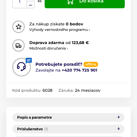
Do košíka
ks
Za nákup získate
0 bodov
Výhody vernostného programu ›
Doprava zdarma
od
123,68 €
Možnosti doručenia ›
Potrebujete poradiť?
offline
Zavolajte na
+420 774 725 901
Kód produktu:
6028
Záruka:
24 mesiacov
Popis a parametre
Príslušenstvo
(1)