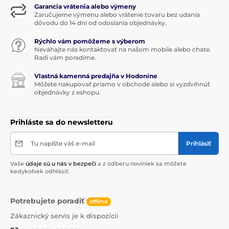
Garancia vrátenia alebo výmeny
Zaručujeme výmenu alebo vrátenie tovaru bez udania
Značka Maison Berger Paris
sídliaca v samom srdci
dôvodu do 14 dní od odoslania objednávky.
Normandie je vyhlásená pre svoje
dizajnové
katalytickej lampy
a
aróma difúzory
. V jej
Rýchlo vám pomôžeme s výberom
rozširujúcim sa sortimente nájdete aj
vonné sviečky
a
Neváhajte nás kontaktovať na našom mobile alebo chate.
difúzory do autá
. História tejto 100% francúzskej
Radi vám poradíme.
značky siaha až do roka
1898
, keď francúzsky lekárnik
Maurice Berger vyrobil prvé katalytickú lampu pre
Vlastná kamenná predajňa v Hodoníne
Môžete nakupovať priamo v obchode alebo si vyzdvihnúť
čistenie nemocničných sál.
Lampa Berger
bola
objednávky z eshopu.
následne pre svoj inovatívny proces čistenia vzduchu
patentovaná
. Koncept lampy bol v medzičase
inovovaný a dnes ponúka okrem
dekoratívnej funkcie
Prihláste sa do newsletteru
predovšetkým jedinečné možnosti
čistenie vzduchu a
zároveň aj prevoňanie domácností
. Maison Berger
Tu napíšte váš e-mail
Prihlásiť
Paris dosahuje so svojimi katalytickými lampami
medzinárodných úspechov. Kvôli obľube širokej
verejnosti exportuje do viac ako 50 svetových krajín.
Vaše
údaje sú u nás v bezpečí
a z odberu noviniek sa môžete
kedykoľvek odhlásiť.
Potrebujete poradiť
offline
Zákaznický servis je k dispozícii