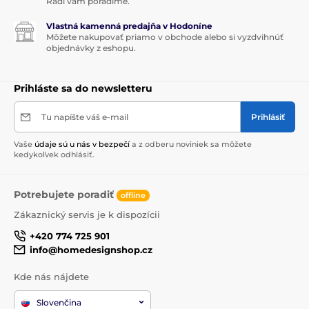
Radi vám poradíme.
Vlastná kamenná predajňa v Hodoníne
Môžete nakupovať priamo v obchode alebo si vyzdvihnúť
objednávky z eshopu.
Prihláste sa do newsletteru
Tu napíšte váš e-mail
Prihlásiť
Vaše
údaje sú u nás v bezpečí
a z odberu noviniek sa môžete
kedykoľvek odhlásiť.
Potrebujete poradiť
offline
Zákaznický servis je k dispozícii
+420 774 725 901
info@homedesignshop.cz
Kde nás nájdete
Slovenčina