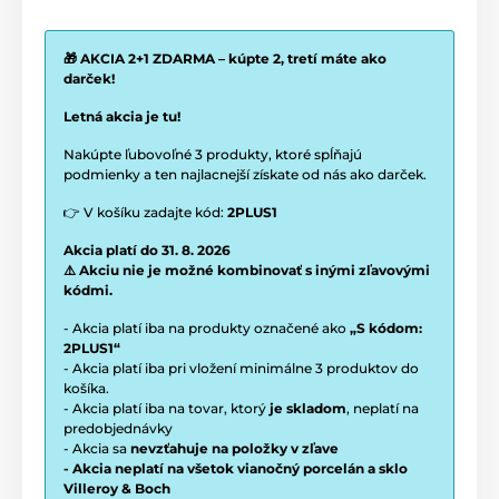
🎁 AKCIA 2+1 ZDARMA – kúpte 2, tretí máte ako
darček!
Letná akcia je tu!
Nakúpte ľubovoľné 3 produkty, ktoré spĺňajú
podmienky a ten najlacnejší získate od nás ako darček.
👉 V košíku zadajte kód:
2PLUS1
Akcia platí do 31. 8. 2026
⚠️ Akciu nie je možné kombinovať s inými zľavovými
kódmi.
- Akcia platí iba na produkty označené ako
„S kódom:
2PLUS1“
- Akcia platí iba pri vložení minimálne 3 produktov do
košíka.
- Akcia platí iba na tovar, ktorý
je skladom
, neplatí na
predobjednávky
- Akcia sa
nevzťahuje na položky v zľave
- Akcia neplatí na všetok vianočný porcelán a sklo
Villeroy & Boch