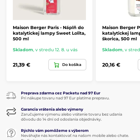
Maison Berger Paris - Náplň do
Maison Berger P
katalytickej lampy Sweet Lolita,
katalytickej la
500 ml
škorica, 500 ml
Skladom
,
v stredu 12. 8. u vás
Skladom
,
v stred
21,39 €
20,16 €
Do košíka
Preprava zdarma cez Packetu nad 97 Eur
Pri nákupe tovaru nad 97 Eur platíme prepravu.
Garancia vrátenia alebo výmeny
Zaručujeme výmenu alebo vrátenie tovaru bez udania
dôvodu do 14 dní od odoslania objednávky.
Rýchlo vám pomôžeme s výberom
Neváhajte nás kontaktovať na našom mobile alebo chate.