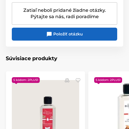
Zatiaľ neboli pridané žiadne otázky.
Pýtajte sa nás, radi poradíme
Položiť otázku
Súvisiace produkty
S kódom: 2PLUS1
S kódom: 2PLUS1