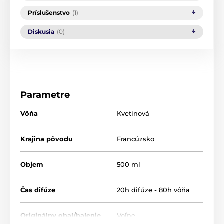
Príslušenstvo
(1)
Diskusia
(0)
Parametre
Vôňa
Kvetinová
Krajina pôvodu
Francúzsko
Objem
500 ml
Čas difúze
20h difúze - 80h vôňa
Originálny obal/balenie
Voľne