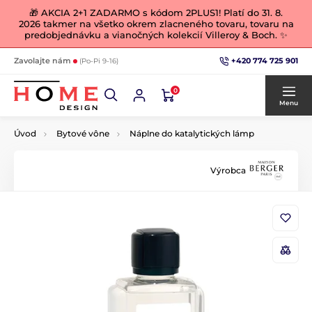
🎁 AKCIA 2+1 ZADARMO s kódom 2PLUS1! Platí do 31. 8.
2026 takmer na všetko okrem zlacneného tovaru, tovaru na
predobjednávku a vianočných kolekcií Villeroy & Boch. ✨
+420 774 725 901
Zavolajte nám
(Po-Pi 9-16)
0
Menu
Úvod
Bytové vône
Náplne do katalytických lámp
Výrobca