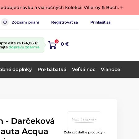
edobjednávku a vianočných kolekcií Villeroy & Boch. ✨
Zoznam prianí
Registrovať sa
Prihlásiť sa
0
pte ešte za
124,06 €
0 €
kajte
dopravu zdarma
obné doplnky
Pre bábätká
Veľká noc
Vianoce
 - Darčeková
 auta Acqua
Zobraziť ďalšie produkty ›