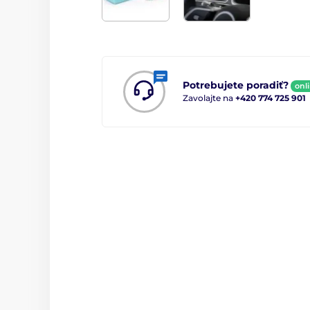
Potrebujete poradiť?
onl
Zavolajte na
+420 774 725 901