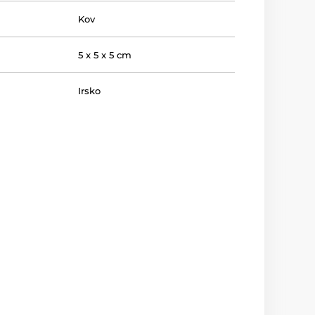
Kov
5 x 5 x 5 cm
Irsko
37 g
3-4 týdny
lenie
Darčeková krabička