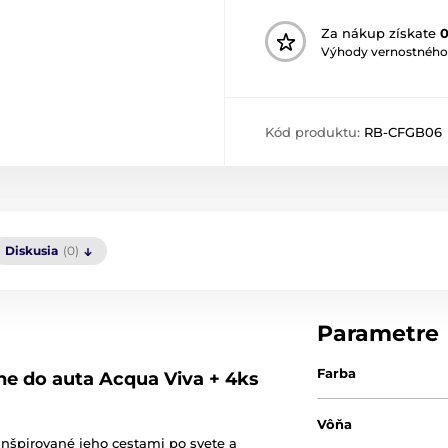
Za nákup získate
Výhody vernostného
Kód produktu:
RB-CFGB06
Diskusia
(0)
Parametre
Farba
e do auta Acqua Viva + 4ks
Vôňa
 inšpirované jeho cestami po svete a