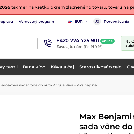
. 2026
takmer na všetko okrem zlacneného tovaru, tovaru na pr
reprava
Vernostný program
Porovnávanie
EUR
+420 774 725 901
online
Nakú
u
a zís
Zavolajte nám
(Po-Pi 9-16)
ý textil
Bar a víno
Káva a čaj
Starostlivosť o telo
Os
arčeková sada vône do auta Acqua Viva + 4ks náplne
Max Benjamin
sada vône do