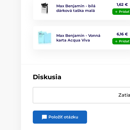
1,62 €
Max Benjamin - bílá
dárková taška malá
Pridať
6,16 €
Max Benjamin - Vonná
karta Acqua Viva
Pridať
Diskusia
Zatia
Položiť otázku