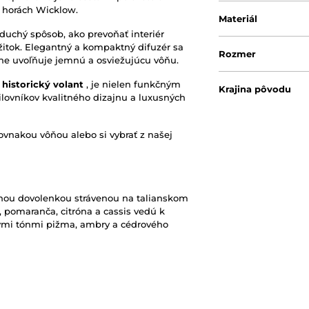
 horách Wicklow.
Materiál
uchý spôsob, ako prevoňať interiér
žitok.
Elegantný a kompaktný difuzér sa
Rozmer
e uvoľňuje jemnú a osviežujúcu vôňu.
y
historický volant
, je nielen funkčným
Krajina pôvodu
ilovníkov kvalitného dizajnu a luxusných
Hmotnosť
ovnakou vôňou alebo si vybrať z našej
Čas difúze
Originálny obal/ba
nou dovolenkou strávenou na talianskom
 pomaranča, citróna a cassis vedú k
ými tónmi pižma, ambry a cédrového