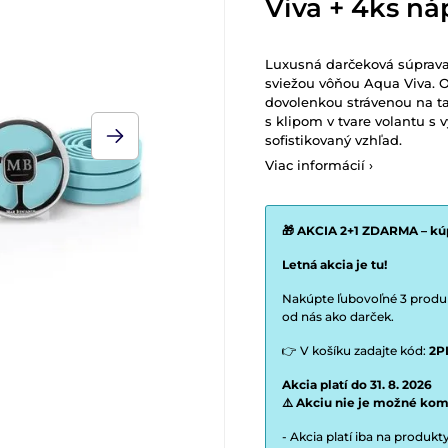
Viva + 4ks ná
Luxusná darčeková súprava
sviežou vôňou Aqua Viva. 
dovolenkou strávenou na ta
s klipom v tvare volantu
sofistikovaný vzhľad.
Viac informácií ›
🎁 AKCIA 2+1 ZDARMA – kúp
Letná akcia je tu!
Nakúpte ľubovoľné 3 produkt
od nás ako darček.
👉 V košíku zadajte kód:
2P
Akcia platí do 31. 8. 2026
⚠️ Akciu nie je možné kom
- Akcia platí iba na produk