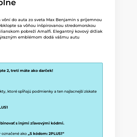
plne
 vôní do auta zo sveta Max Benjamin s príjemnou
Obklopte sa vôňou inšpirovanou stredomorskou
lianskom pobreží Amalfi. Elegantný kovový držiak
 s výrazným emblémom dodá vášmu autu
te 2, tretí máte ako darček!
y, ktoré spĺňajú podmienky a ten najlacnejší získate
LUS1
binovať s inými zľavovými kódmi.
ty označené ako
„S kódom: 2PLUS1“