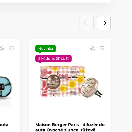
Novinka
S
S kódom: 2PLUS1
auta
Maison Berger Paris - difuzér do
Ma
auta Ovocné slunce, růžově
Le