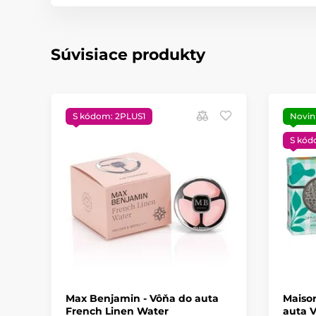
Súvisiace produkty
S kódom: 2PLUS1
Novin
S kód
Max Benjamin - Vôňa do auta
Maison
French Linen Water
auta V