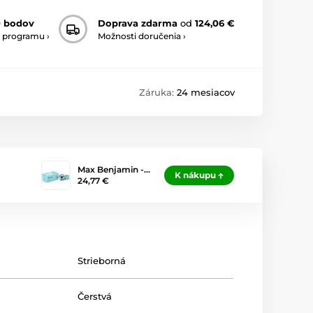
0 bodov
Doprava zdarma
od
124,06 €
 programu ›
Možnosti doručenia ›
Záruka:
24 mesiacov
Max Benjamin -…
K nákupu
24,77 €
Strieborná
Čerstvá