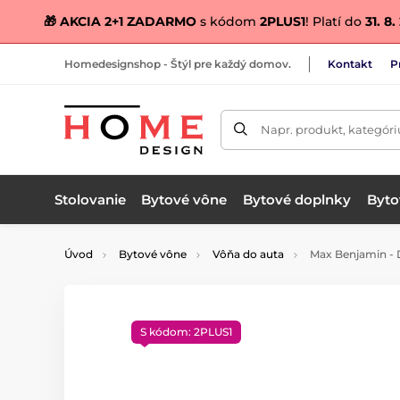
🎁 AKCIA 2+1 ZADARMO
s kódom
2PLUS1
! Platí do
31. 8
Homedesignshop - Štýl pre každý domov.
Kontakt
P
Napr. produkt, kategóri
Stolovanie
Bytové vône
Bytové doplnky
Bytov
Úvod
Bytové vône
Vôňa do auta
Max Benjamin - D
S kódom: 2PLUS1