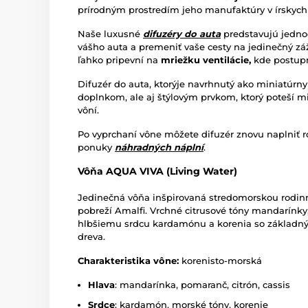
prírodným prostredím jeho manufaktúry v írskych
Naše luxusné
difuzéry do auta
predstavujú jednod
vášho auta a premeniť vaše cesty na jedinečný zá
ľahko pripevní na
mriežku ventilácie,
kde postupn
Difuzér do auta, ktorý
je navrhnutý ako miniatúrn
doplnkom, ale aj štýlovým prvkom, ktorý poteší m
vôní.
Po vyprchaní vône môžete difuzér znovu naplniť r
ponuky
náhradných náplní
.
Vôňa AQUA VIVA (Living Water)
Jedinečná vôňa inšpirovaná stredomorskou rodin
pobreží Amalfi. Vrchné citrusové tóny mandarínky,
hlbšiemu srdcu kardamónu a korenia so základn
dreva.
Charakteristika vône:
korenisto-morská
Hlava
: mandarínka, pomaranč, citrón, cassis
Srdce
: kardamón, morské tóny, korenie