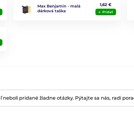
1,62 €
Max Benjamin - malá
dárková taška
Pridať
ľ neboli pridané žiadne otázky. Pýtajte sa nás, radi por