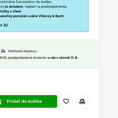
í minimálne 3 produktov do košíka.
torý
je skladom
, neplatí na predobjednávky
ložky v zľave
vianočný porcelán a sklo Villeroy & Boch
te
TU
Možnosti dopravy ›
09:00, predpokladané dodanie:
u vás v utorok 11. 8.
Pridať do košíka