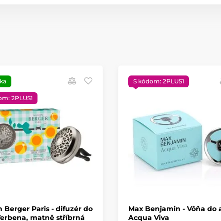
ka
S kódom: 2PLUS1
om: 2PLUS1
 Berger Paris - difuzér do
Max Benjamin - Vôňa do 
erbena, matně stříbrná
Acqua Viva