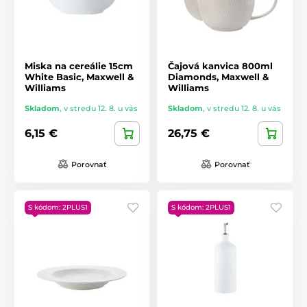
Miska na cereálie 15cm
Čajová kanvica 800ml
White Basic, Maxwell &
Diamonds, Maxwell &
Williams
Williams
Skladom
,
v stredu 12. 8. u vás
Skladom
,
v stredu 12. 8. u vás
6,15 €
26,75 €
Porovnať
Porovnať
S kódom: 2PLUS1
S kódom: 2PLUS1