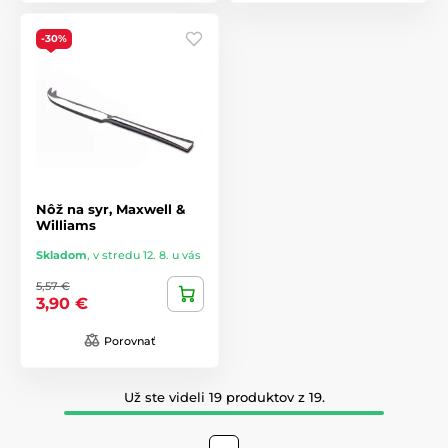
-30%
Nôž na syr, Maxwell &
Williams
Skladom
,
v stredu 12. 8. u vás
5,57 €
3,90 €
Porovnať
Už ste videli 19 produktov z 19.