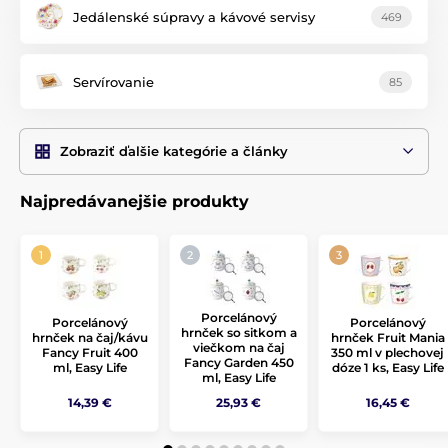
Jedálenské súpravy a kávové servisy
469
Servírovanie
85
Zobraziť ďalšie kategórie a články
Najpredávanejšie produkty
Porcelánový
Porcelánový
Porcelánový
hrnček so sitkom a
hrnček na čaj/kávu
hrnček Fruit Mania
viečkom na čaj
Fancy Fruit 400
350 ml v plechovej
Fancy Garden 450
ml, Easy Life
dóze 1 ks, Easy Life
ml, Easy Life
14,39 €
25,93 €
16,45 €