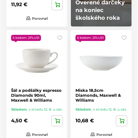
Overené darčeky
11,92 €
na koniec
školského roka
Porovnať
S kódom: 2PLUS1
S kódom: 2PLUS1
Šál a podšálky espresso
Miska 18,5cm
Diamonds 90ml,
Diamonds, Maxwell &
Maxwell & Williams
Williams
Skladom
,
v stredu 12. 8. u vás
Skladom
,
v stredu 12. 8. u vás
4,50 €
10,68 €
Porovnať
Porovnať