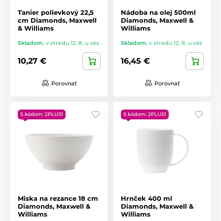
Tanier polievkový 22,5
Nádoba na olej 500ml
cm Diamonds, Maxwell
Diamonds, Maxwell &
& Williams
Williams
Skladom
,
v stredu 12. 8. u vás
Skladom
,
v stredu 12. 8. u vás
10,27 €
16,45 €
Porovnať
Porovnať
S kódom: 2PLUS1
S kódom: 2PLUS1
Miska na rezance 18 cm
Hrnček 400 ml
Diamonds, Maxwell &
Diamonds, Maxwell &
Williams
Williams