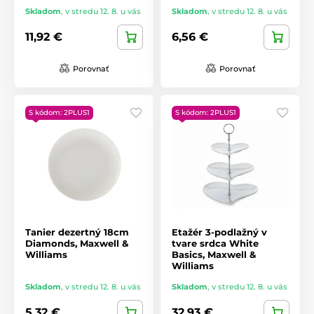
Skladom
,
v stredu 12. 8. u vás
Skladom
,
v stredu 12. 8. u vás
11,92 €
6,56 €
Porovnať
Porovnať
S kódom: 2PLUS1
S kódom: 2PLUS1
Tanier dezertný 18cm
Etažér 3-podlažný v
Diamonds, Maxwell &
tvare srdca White
Williams
Basics, Maxwell &
Williams
Skladom
,
v stredu 12. 8. u vás
Skladom
,
v stredu 12. 8. u vás
5,32 €
32,93 €