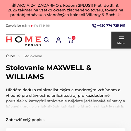
🎁 AKCIA 2+1 ZADARMO s kódom 2PLUS1! Platí do 31. 8.
2026 takmer na všetko okrem zlacneného tovaru, tovaru na
predobjednávku a vianočných kolekcií Villeroy & Boch. ✨
+420 774 725 901
Zavolajte nám
(Po-Pi 9-16)
0
Menu
Úvod
Stolovanie
Stolovanie MAXWELL &
WILLIAMS
Hľadáte riadu s minimalistickým a moderným vzhľadom a
vhodné pre slávnostné príležitosti aj pre každodenné
použitie? V kategórii stolovanie nájdete jedálenské súpravy a
kávové servisy z niekoľkých kolekcií, v ktorých si každý nájde
pre seba to pravé. Súčasťou kategórie stolovanie je aj
samotná podkategórie servírovaní, v ktorej nájdete rôzne
Zobraziť celý popis
›
doplnky, ako napríklad etažéry, soľničky a koreničky, tácky a
ďalšie