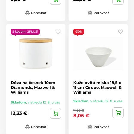
Porovnať
Porovnať
S kódom: 2PLUS1
-30%
Dóza na česnek 10cm
Kužeľovitá miska 18,5 x
Diamonds, Maxwell &
11 cm Cirque, Maxwell &
Williams
Williams
Skladom
,
v stredu 12. 8. u vás
Skladom
,
v stredu 12. 8. u vás
11,50 €
12,33 €
8,05 €
Porovnať
Porovnať