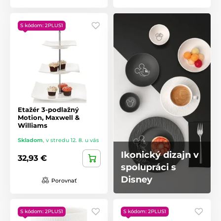
S kódom: 2PLUS1
Etažér 3-podlažný
Motion, Maxwell &
Williams
Skladom
,
v stredu 12. 8. u vás
Ikonický dizajn v
32,93 €
spolupráci s
Disney
Porovnať
S kódom: 2PLUS1
S kódom: 2PLUS1