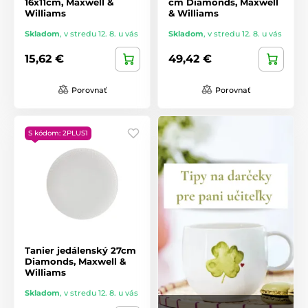
16x11cm, Maxwell &
cm Diamonds, Maxwell
Williams
& Williams
Skladom
,
v stredu 12. 8. u vás
Skladom
,
v stredu 12. 8. u vás
15,62 €
49,42 €
Porovnať
Porovnať
S kódom: 2PLUS1
Tanier jedálenský 27cm
Diamonds, Maxwell &
Williams
Skladom
,
v stredu 12. 8. u vás