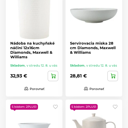
Nádoba na kuchyňské
Servírovacia miska 28
náčiní 12x16cm
cm Diamonds, Maxwell
Diamonds, Maxwell &
& Williams
Williams
Skladom
,
v stredu 12. 8. u vás
Skladom
,
v stredu 12. 8. u vás
32,93 €
28,81 €
Porovnať
Porovnať
S kódom: 2PLUS1
S kódom: 2PLUS1