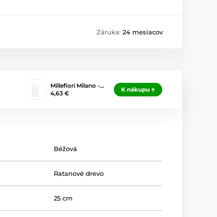
Záruka:
24 mesiacov
Millefiori Milano -…
K nákupu
4,63 €
Béžová
Ratanové drevo
25 cm