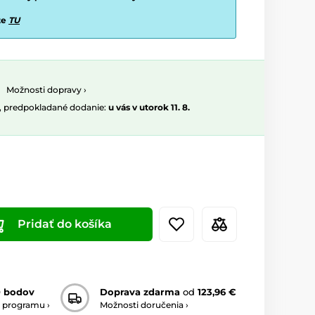
te
TU
Možnosti dopravy ›
, predpokladané dodanie:
u vás v utorok 11. 8.
Pridať do košíka
0 bodov
Doprava zdarma
od
123,96 €
 programu ›
Možnosti doručenia ›