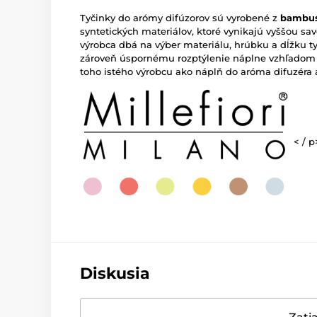
Tyčinky do arómy difúzorov sú vyrobené z
bambus
syntetických materiálov, ktoré vynikajú vyššou sa
výrobca dbá na výber materiálu, hrúbku a dĺžku t
zároveň úspornému rozptýlenie náplne vzhľadom k 
toho istého výrobcu ako náplň do aróma difuzéra 
< / p
Diskusia