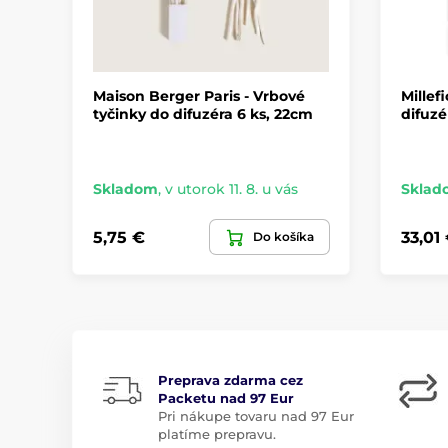
Maison Berger Paris - Vrbové
Millef
tyčinky do difuzéra 6 ks, 22cm
difuz
Skladom
,
v utorok 11. 8. u vás
Sklad
5,75 €
33,01
Do košíka
Preprava zdarma cez
Packetu nad 97 Eur
Pri nákupe tovaru nad 97 Eur
platíme prepravu.