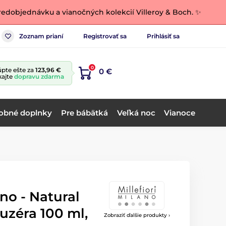
edobjednávku a vianočných kolekcií Villeroy & Boch. ✨
Zoznam prianí
Registrovať sa
Prihlásiť sa
0
pte ešte za
123,96 €
0 €
kajte
dopravu zdarma
obné doplnky
Pre bábätká
Veľká noc
Vianoce
ano - Natural
fuzéra 100 ml,
Zobraziť ďalšie produkty ›