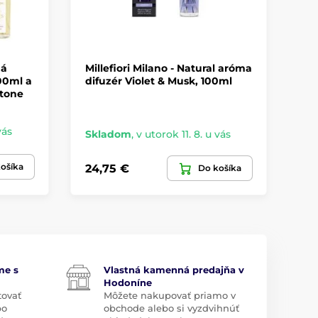
ná
Millefiori Milano - Natural aróma
Mi
00ml a
difuzér Violet & Musk, 100ml
di
ttone
vás
Skladom
,
v utorok 11. 8. u vás
Sk
ošíka
24,75 €
33
Do košíka
me s
Vlastná kamenná predajňa v
Hodoníne
tovať
Môžete nakupovať priamo v
bo
obchode alebo si vyzdvihnúť