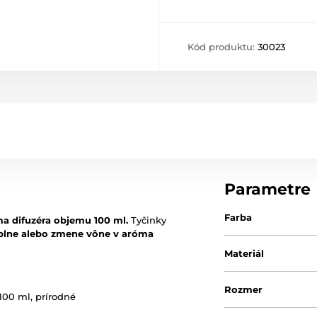
Kód produktu:
30023
Parametre
Farba
a difuzéra objemu 100 ml.
Tyčinky
plne alebo zmene vône v aróma
Materiál
Rozmer
 100 ml, prírodné