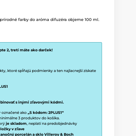
prírodné farby do aróma difuzéra objeme 100 ml.
te 2, tretí máte ako darček!
y, ktoré spĺňajú podmienky a ten najlacnejší získate
LUS1
binovať s inými zľavovými kódmi.
ty označené ako
„S kódom: 2PLUS1“
í minimálne 3 produktov do košíka.
torý
je skladom
, neplatí na predobjednávky
ložky v zľave
vianočný porcelán a sklo Villeroy & Boch