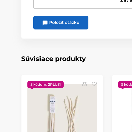
Zatia
Položiť otázku
Súvisiace produkty
S kódom: 2PLUS1
S kód