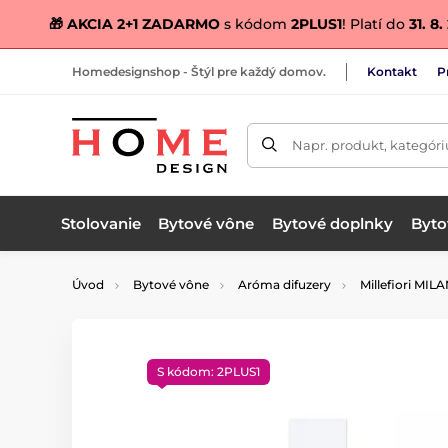
🎁 AKCIA 2+1 ZADARMO
s kódom
2PLUS1
! Platí do
31. 8
Homedesignshop - Štýl pre každý domov.
Kontakt
P
Napr. produkt, kategóri
Stolovanie
Bytové vône
Bytové doplnky
Bytov
Úvod
Bytové vône
Aróma difuzery
Millefiori MIL
S kódom: 2PLUS1