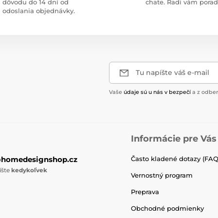
dôvodu do 14 dní od
chate. Radi vám pora
odoslania objednávky.
Tu napíšte váš e-mail
Vaše
údaje sú u nás v bezpečí
a z odber
Informácie pre Vás
@homedesignshop.cz
Často kladené dotazy (FAQ
íšte
kedykoľvek
Vernostný program
Preprava
Obchodné podmienky