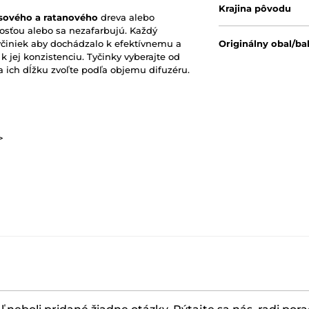
Krajina pôvodu
ového a ratanového
dreva alebo
vosťou alebo sa nezafarbujú. Každý
yčiniek aby dochádzalo k efektívnemu a
Originálny obal/ba
jej konzistenciu. Tyčinky vyberajte od
a ich dĺžku zvoľte podľa objemu difuzéru.
>