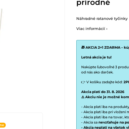
prírodné
Náhradné ratanové tyčinky 
Viac informácií ›
🎁 AKCIA 2+1 ZDARMA – kúp
Letná akcia je tu!
Nakúpte ľubovoľné 3 produkt
od nás ako darček.
👉 V košíku zadajte kód:
2P
Akcia platí do 31. 8. 2026
⚠️ Akciu nie je možné kom
- Akcia platí iba na produk
- Akcia platí iba pri vložen
- Akcia platí iba na tovar, k
- Akcia sa
nevzťahuje na po
ine
- Akcia neplatí na všetok 