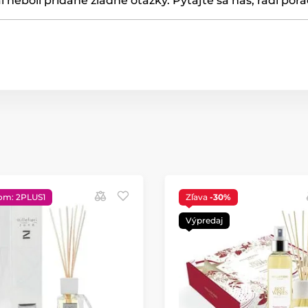
ľ neboli pridané žiadne otázky. Pýtajte sa nás, radi por
om: 2PLUS1
Zľava
-30%
Výpredaj