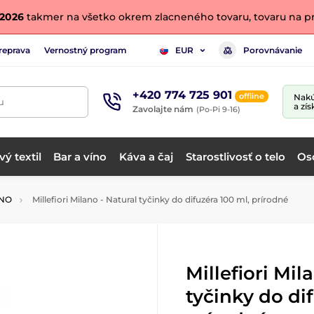
. 2026
takmer na všetko okrem zlacneného tovaru, tovaru na pr
reprava
Vernostný program
Porovnávanie
EUR
+420 774 725 901
offline
Nakú
u
a zís
Zavolajte nám
(Po-Pi 9-16)
ý textil
Bar a víno
Káva a čaj
Starostlivosť o telo
Os
ANO
Millefiori Milano - Natural tyčinky do difuzéra 100 ml, prírodné
Millefiori Mil
tyčinky do di