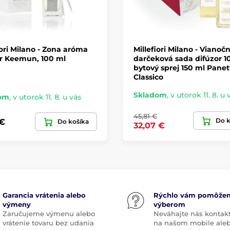
iori Milano - Zona aróma
Millefiori Milano - Vianoč
ér Keemun, 100 ml
darčeková sada difúzor 1
bytový sprej 150 ml Pane
Classico
Skladom
,
v utorok 11. 8. u 
om
,
v utorok 11. 8. u vás
45,81 €
Do k
 €
Do košíka
32,07 €
Garancia vrátenia alebo
Rýchlo vám pomôže
výmeny
výberom
Zaručujeme výmenu alebo
Neváhajte nás kontak
vrátenie tovaru bez udania
na našom mobile ale