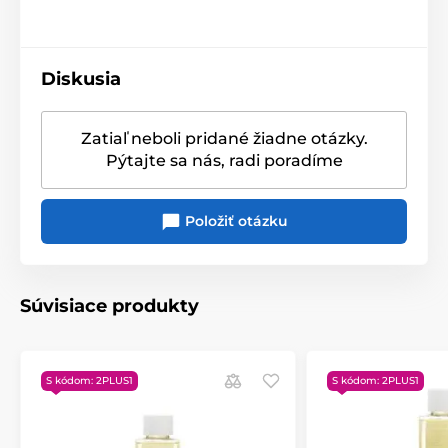
Diskusia
Zatiaľ neboli pridané žiadne otázky.
Pýtajte sa nás, radi poradíme
Položiť otázku
Súvisiace produkty
S kódom: 2PLUS1
S kódom: 2PLUS1