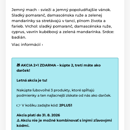
Jemný mach - svieži a jemný popoludňajšie vánok.
Sladký pomaranč, damascénska ruže a zelenej
mandarínky sa stretávajú v tanci, plnom života a
farieb. Vrchol: sladký pomaranč, damascénska ruže,
cyprus, vavrín kubébový a zelená mandarínka. Srdce:
badián.
Viac informácií ›
🎁 AKCIA 2+1 ZDARMA – kúpte 2, tretí máte ako
darček!
Letná akcia je tu!
Nakúpte ľubovoľné 3 produkty, ktoré spĺňajú
podmienky a ten najlacnejší získate od nás ako darček.
👉 V košíku zadajte kód:
2PLUS1
Akcia platí do 31. 8. 2026
⚠️ Akciu nie je možné kombinovať s inými zľavovými
kódmi.