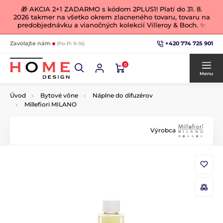
🎁 AKCIA 2+1 ZADARMO s kódom 2PLUS1! Platí do 31. 8.
2026 takmer na všetko okrem zlacneného tovaru, tovaru na
predobjednávku a vianočných kolekcií Villeroy & Boch. ✨
+420 774 725 901
Zavolajte nám
(Po-Pi 9-16)
0
Menu
Úvod
Bytové vône
Náplne do difuzérov
Millefiori MILANO
Výrobca