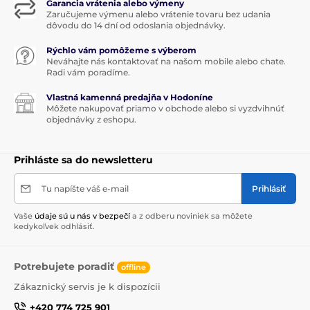
Garancia vrátenia alebo výmeny
Zaručujeme výmenu alebo vrátenie tovaru bez udania
dôvodu do 14 dní od odoslania objednávky.
Rýchlo vám pomôžeme s výberom
Neváhajte nás kontaktovať na našom mobile alebo chate.
Radi vám poradíme.
Vlastná kamenná predajňa v Hodoníne
Môžete nakupovať priamo v obchode alebo si vyzdvihnúť
objednávky z eshopu.
Prihláste sa do newsletteru
Tu napíšte váš e-mail
Prihlásiť
Vaše
údaje sú u nás v bezpečí
a z odberu noviniek sa môžete
kedykoľvek odhlásiť.
Potrebujete poradiť
offline
Zákaznický servis je k dispozícii
+420 774 725 901