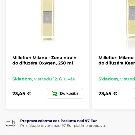
Millefiori Milano - Zona náplň
Millefiori Milano
do difuzéra Oxygen, 250 ml
do difuzéra Kee
Skladom
,
v stredu 12. 8. u vás
Skladom
,
v stred
23,45 €
23,45 €
Do košíka
Preprava zdarma cez Packetu nad 97 Eur
Pri nákupe tovaru nad 97 Eur platíme prepravu.