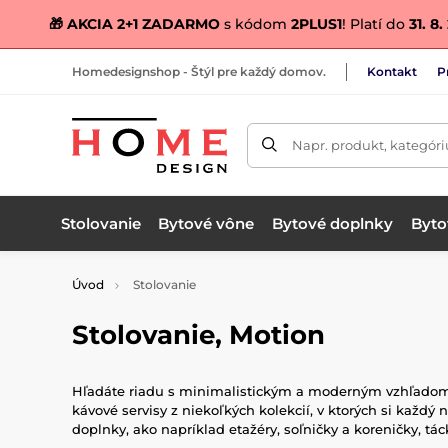
🎁 AKCIA 2+1 ZADARMO
s kódom
2PLUS1
! Platí do
31. 8
Homedesignshop - Štýl pre každý domov.
Kontakt
P
Napr. produkt, kategóri
Stolovanie
Bytové vône
Bytové doplnky
Bytov
Úvod
Stolovanie
Stolovanie, Motion
Hľadáte riadu s minimalistickým a moderným vzhľadom a 
kávové servisy z niekoľkých kolekcií, v ktorých si každý 
doplnky, ako napríklad etažéry, soľničky a koreničky, tác