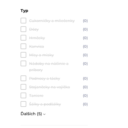
Typ
Cukorničky a mliečenky
(0)
Dózy
(0)
Hrnčeky
(0)
Kanvica
(0)
Misy a misky
(0)
Nádoby na náčinie a
(0)
príbory
Podnosy a tácky
(0)
Stojančeky na vajíčka
(0)
Taniere
(0)
Šálky a podšálky
(0)
Ďalších (5)