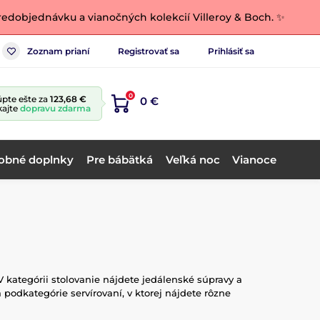
edobjednávku a vianočných kolekcií Villeroy & Boch. ✨
Zoznam prianí
Registrovať sa
Prihlásiť sa
0
pte ešte za
123,68 €
0 €
kajte
dopravu zdarma
obné doplnky
Pre bábätká
Veľká noc
Vianoce
kategórii stolovanie nájdete jedálenské súpravy a
 podkategórie servírovaní, v ktorej nájdete rôzne