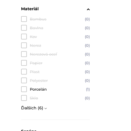
Materiál
Bambus
(0)
Bavlna
(0)
Kov
(0)
Nerez
(0)
Nerezová oceľ
(0)
Papier
(0)
Plast
(0)
Polyester
(0)
Porcelán
(1)
Sklo
(0)
Ďalších (6)