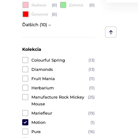
Ružová
(0)
Zelená
(0)
Červená
(0)
Ďalších (10)
Kolekcia
Colourful Spring
(13)
Diamonds
(13)
Fruit Mania
(11)
Herbarium
(11)
Manufacture Rock Mickey
(25)
Mouse
Mariefleur
(19)
Motion
(1)
Pura
(16)