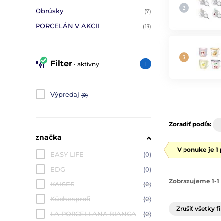
Obrúsky
(7)
PORCELÁN V AKCII
(13)
Filter
- aktívny
1
Výpredaj
(0)
Zoradiť podľa:
značka
V ponuke je 1
EASY LIFE
(0)
EDG
(0)
Zobrazujeme 1-1 
KAISER
(0)
Küchenprofi
(0)
Zrušiť všetky fi
LA PORCELLANA BIANCA
(0)