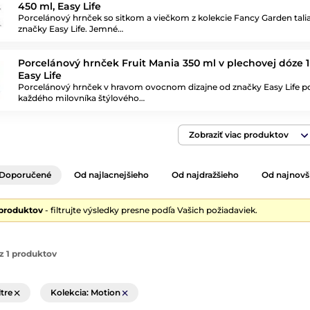
450 ml, Easy Life
Porcelánový hrnček so sitkom a viečkom z kolekcie Fancy Garden tali
značky Easy Life. Jemné…
Porcelánový hrnček Fruit Mania 350 ml v plechovej dóze 1 
Easy Life
Porcelánový hrnček v hravom ovocnom dizajne od značky Easy Life po
každého milovníka štýlového…
Zobraziť viac produktov
Doporučené
Od najlacnejšieho
Od najdražšieho
Od najnovš
 produktov
- filtrujte výsledky presne podľa Vašich požiadaviek.
z 1 produktov
ltre
Kolekcia: Motion