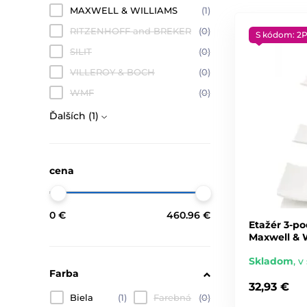
MAXWELL & WILLIAMS
(1)
RITZENHOFF and BREKER
(0)
S kódom: 2
SILIT
(0)
VILLEROY & BOCH
(0)
WMF
(0)
Ďalších (1)
cena
0 €
460.96 €
Etažér 3-po
Maxwell & 
Skladom
,
v 
Farba
32,93 €
Biela
(1)
Farebná
(0)