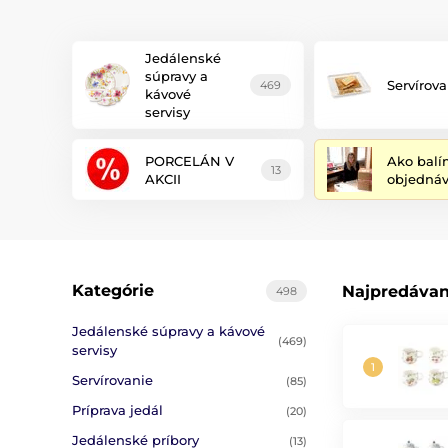
Jedálenské
súpravy a
Servírova
469
kávové
servisy
PORCELÁN V
Ako balí
13
AKCII
objedná
Kategórie
Najpredávan
498
Jedálenské súpravy a kávové
(469)
servisy
Servírovanie
(85)
Príprava jedál
(20)
Jedálenské príbory
(13)