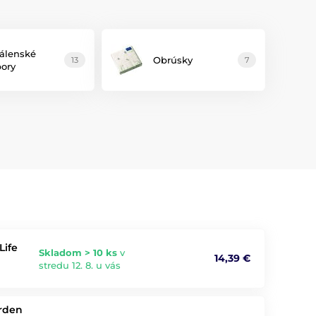
álenské
Obrúsky
13
7
bory
Life
Skladom > 10 ks
v
14,39 €
stredu 12. 8. u vás
arden