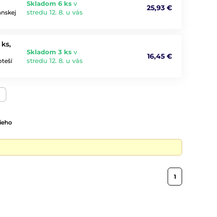
Skladom 6 ks
v
25,93 €
stredu 12. 8. u vás
anskej
ks,
Skladom 3 ks
v
16,45 €
stredu 12. 8. u vás
teší
ieho
1