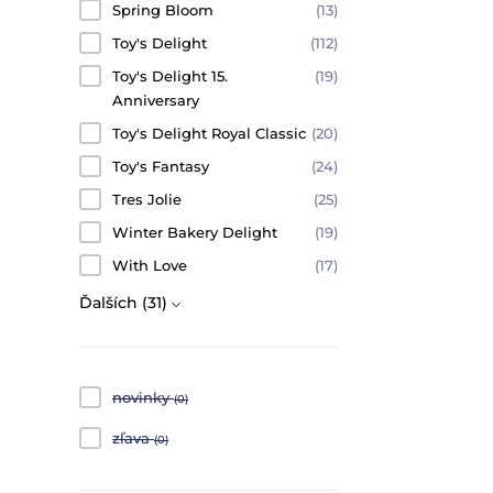
Spring Bloom
(13)
Toy's Delight
(112)
Toy's Delight 15.
(19)
Anniversary
Toy's Delight Royal Classic
(20)
Toy's Fantasy
(24)
Tres Jolie
(25)
Winter Bakery Delight
(19)
With Love
(17)
Ďalších (31)
novinky
(0)
zľava
(0)