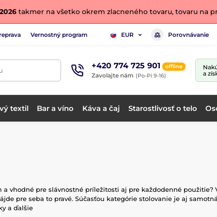
. 2026
takmer na všetko okrem zlacneného tovaru, tovaru na pr
reprava
Vernostný program
Porovnávanie
EUR
+420 774 725 901
offline
Nakú
u
a zís
Zavolajte nám
(Po-Pi 9-16)
ý textil
Bar a víno
Káva a čaj
Starostlivosť o telo
Os
vhodné pre slávnostné príležitosti aj pre každodenné použitie? V 
nájde pre seba to pravé. Súčasťou kategórie stolovanie je aj samotná
ky a ďalšie