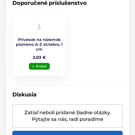
Značka Biba je známa kvalitným spracovaním a
Doporučené príslušenstvo
moderným dizajnom, ktorý vás nikdy neomrzí.
Prívesok na náramok
písmeno A-Z striebro, 1
cm
2,03 €
Pridať
Diskusia
Zatiaľ neboli pridané žiadne otázky.
Pýtajte sa nás, radi poradíme