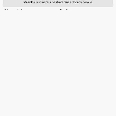
stránku, súhlaste s nastavením súborov cookie.
Často kladené dotazy (FAQ)
Kontakt
Vernostný program
O nás
Preprava
Blog
Obchodné podmienky
Ochrana osobných údajov
Vrátenie a výmena tovaru
Nevyzdvihnutá objednávka
na dobierku
Podmienky akcie a zľavové
kódy
Reklamacie