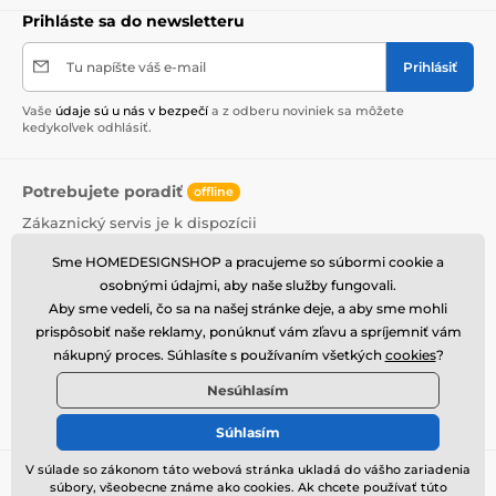
Prihláste sa do newsletteru
Tu napíšte váš e-mail
Prihlásiť
Vaše
údaje sú u nás v bezpečí
a z odberu noviniek sa môžete
kedykoľvek odhlásiť.
Potrebujete poradiť
offline
Zákaznický servis je k dispozícii
+420 774 725 901
Sme HOMEDESIGNSHOP a pracujeme so súbormi cookie a
info@homedesignshop.cz
osobnými údajmi, aby naše služby fungovali.
Aby sme vedeli, čo sa na našej stránke deje, a aby sme mohli
Kde nás nájdete
prispôsobiť naše reklamy, ponúknuť vám zľavu a spríjemniť vám
nákupný proces. Súhlasíte s používaním všetkých
cookies
?
Slovenčina
Nesúhlasím
Sme tiež na:
Facebook
Instagram
Súhlasím
V súlade so zákonom táto webová stránka ukladá do vášho zariadenia
Informácie pre Vás
Viac o Homedesignshop
súbory, všeobecne známe ako cookies. Ak chcete používať túto