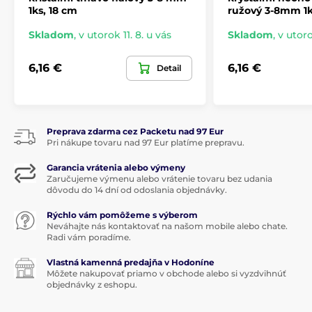
1ks, 18 cm
ružový 3-8mm 1k
Skladom
,
v utorok 11. 8. u vás
Skladom
,
v utoro
6,16 €
6,16 €
Detail
Preprava zdarma cez Packetu nad 97 Eur
Pri nákupe tovaru nad 97 Eur platíme prepravu.
Garancia vrátenia alebo výmeny
Zaručujeme výmenu alebo vrátenie tovaru bez udania
dôvodu do 14 dní od odoslania objednávky.
Rýchlo vám pomôžeme s výberom
Neváhajte nás kontaktovať na našom mobile alebo chate.
Radi vám poradíme.
Vlastná kamenná predajňa v Hodoníne
Môžete nakupovať priamo v obchode alebo si vyzdvihnúť
objednávky z eshopu.