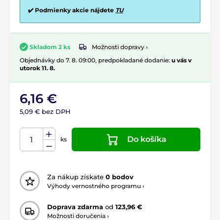
✔️ Podmienky akcie nájdete
TU
Možnosti dopravy ›
Skladom 2 ks
Objednávky do 7. 8. 09:00, predpokladané dodanie:
u vás v
utorok 11. 8.
6,16 €
5,09 € bez DPH
Do košíka
ks
Za nákup získate
0 bodov
Výhody vernostného programu ›
Doprava zdarma
od
123,96 €
Možnosti doručenia ›