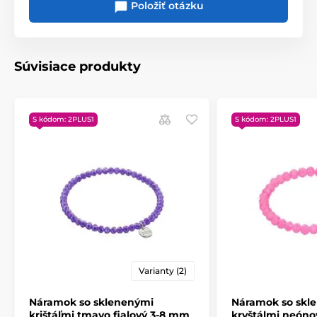
Položiť otázku
Súvisiace produkty
S kódom: 2PLUS1
S kódom: 2PLUS1
Varianty (2)
Náramok so sklenenými
Náramok so skl
krištáľmi tmavo fialový 3-8 mm
kryštálmi neóno