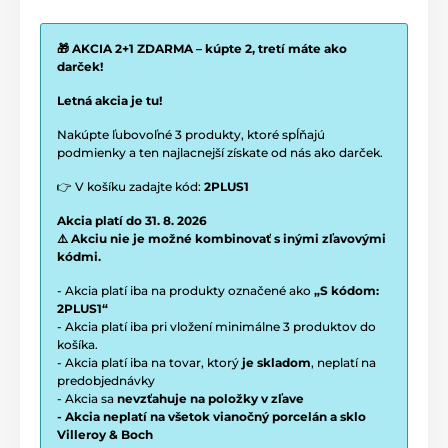
🎁 AKCIA 2+1 ZDARMA – kúpte 2, tretí máte ako
darček!
Letná akcia je tu!
Nakúpte ľubovoľné 3 produkty, ktoré spĺňajú
podmienky a ten najlacnejší získate od nás ako darček.
👉 V košíku zadajte kód:
2PLUS1
Akcia platí do 31. 8. 2026
⚠️ Akciu nie je možné kombinovať s inými zľavovými
kódmi.
- Akcia platí iba na produkty označené ako
„S kódom:
2PLUS1“
- Akcia platí iba pri vložení minimálne 3 produktov do
košíka.
- Akcia platí iba na tovar, ktorý
je skladom
, neplatí na
predobjednávky
- Akcia sa
nevzťahuje na položky v zľave
- Akcia neplatí na všetok vianočný porcelán a sklo
Villeroy & Boch