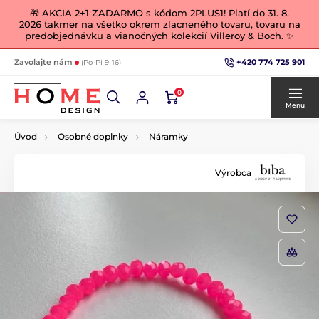
🎁 AKCIA 2+1 ZADARMO s kódom 2PLUS1! Platí do 31. 8.
2026 takmer na všetko okrem zlacneného tovaru, tovaru na
predobjednávku a vianočných kolekcií Villeroy & Boch. ✨
+420 774 725 901
Zavolajte nám
(Po-Pi 9-16)
0
Menu
Úvod
Osobné doplnky
Náramky
Výrobca