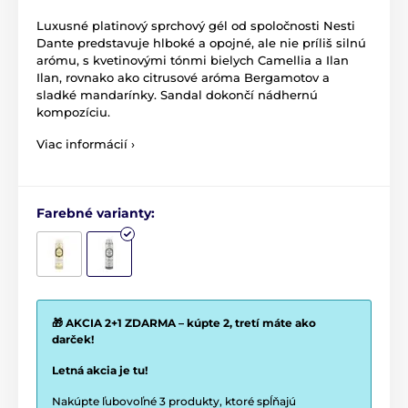
Luxusné platinový sprchový gél od spoločnosti Nesti
Dante predstavuje hlboké a opojné, ale nie príliš silnú
arómu, s kvetinovými tónmi bielych Camellia a Ilan
Ilan, rovnako ako citrusové aróma Bergamotov a
sladké mandarínky.
Sandal dokončí nádhernú
kompozíciu.
Viac informácií ›
Farebné varianty:
🎁 AKCIA 2+1 ZDARMA – kúpte 2, tretí máte ako
darček!
Letná akcia je tu!
Nakúpte ľubovoľné 3 produkty, ktoré spĺňajú