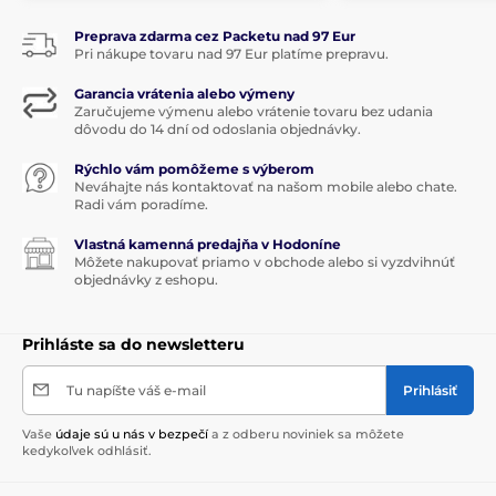
Preprava zdarma cez Packetu nad 97 Eur
Pri nákupe tovaru nad 97 Eur platíme prepravu.
Garancia vrátenia alebo výmeny
Zaručujeme výmenu alebo vrátenie tovaru bez udania
dôvodu do 14 dní od odoslania objednávky.
Rýchlo vám pomôžeme s výberom
Neváhajte nás kontaktovať na našom mobile alebo chate.
Radi vám poradíme.
Vlastná kamenná predajňa v Hodoníne
Môžete nakupovať priamo v obchode alebo si vyzdvihnúť
objednávky z eshopu.
Prihláste sa do newsletteru
Tu napíšte váš e-mail
Prihlásiť
Vaše
údaje sú u nás v bezpečí
a z odberu noviniek sa môžete
kedykoľvek odhlásiť.