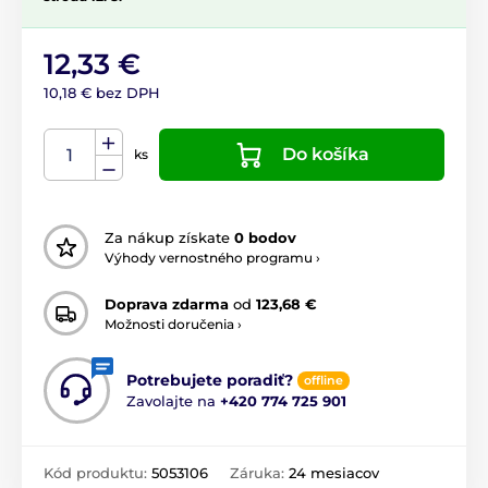
12,33 €
10,18 € bez DPH
Do košíka
ks
Za nákup získate
0 bodov
Výhody vernostného programu ›
Doprava zdarma
od
123,68 €
Možnosti doručenia ›
Potrebujete poradiť?
offline
Zavolajte na
+420 774 725 901
Kód produktu:
5053106
Záruka:
24 mesiacov