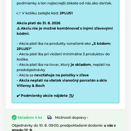
podmienky a ten najlacnejší získate od nás ako darček.
👉 V košíku zadajte kód:
2PLUS1
Akcia platí do 31. 8. 2026
⚠️ Akciu nie je možné kombinovať s inými zľavovými
kódmi.
- Akcia platí iba na produkty označené ako
„S kódom:
2PLUS1“
- Akcia platí iba pri vložení minimálne 3 produktov do
košíka.
- Akcia platí iba na tovar, ktorý
je skladom
, neplatí na
predobjednávky
- Akcia sa
nevzťahuje na položky v zľave
- Akcia neplatí na všetok vianočný porcelán a sklo
Villeroy & Boch
✔️ Podmienky akcie nájdete
TU
Možnosti dopravy ›
Skladom 4 ks
Objednávky do 10. 8. 09:00, predpokladané dodanie:
u vás v
stredu 12. 8.