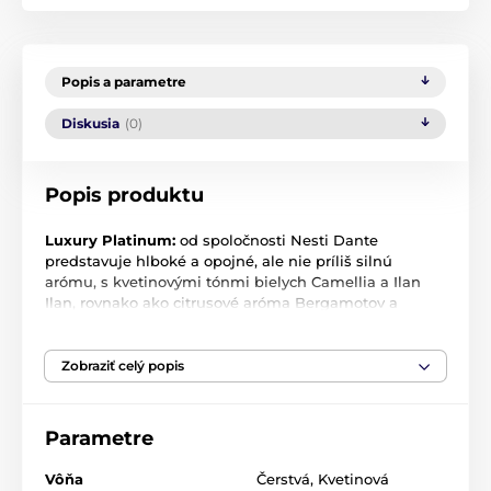
Popis a parametre
Diskusia
(0)
Popis produktu
Luxury Platinum:
od spoločnosti Nesti Dante
predstavuje hlboké a opojné, ale nie príliš silnú
arómu, s kvetinovými tónmi bielych Camellia a Ilan
Ilan, rovnako ako citrusové aróma Bergamotov a
sladké mandarínky. Sandal dokončia nádhernú
kompozíciu
Zobraziť celý popis
Sprchový gél Nesti Dante Platinum
je nevyhnutnou
súčasťou každodennej hygieny. Jemne, ale šetrne čistí
pokožku celého tela a dodáva jej potrebnú hydratáciu
Parametre
Umýva pokožku a zbavuje nečistôt. Pokožku zanechá
Vôňa
Čerstvá
,
Kvetinová
zamatovo jemnú a hebkú. Vytvára pri umývaní bohatú