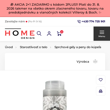
🎁 AKCIA 2+1 ZADARMO s kódom 2PLUS1! Platí do 31. 8.
2026 takmer na všetko okrem zlacneného tovaru, tovaru na
predobjednávku a vianočných kolekcií Villeroy & Boch. ✨
+420 774 725 901
Zavolajte nám
(Po-Pi 9-16)
0
Menu
Úvod
Starostlivosť o telo
Sprchové gély a peny do kúpeľa
Výrobca