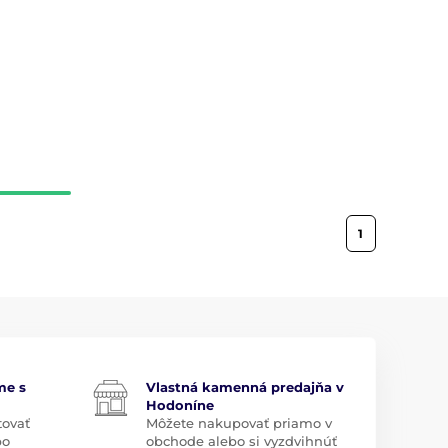
1
me s
Vlastná kamenná predajňa v
Hodoníne
tovať
Môžete nakupovať priamo v
bo
obchode alebo si vyzdvihnúť