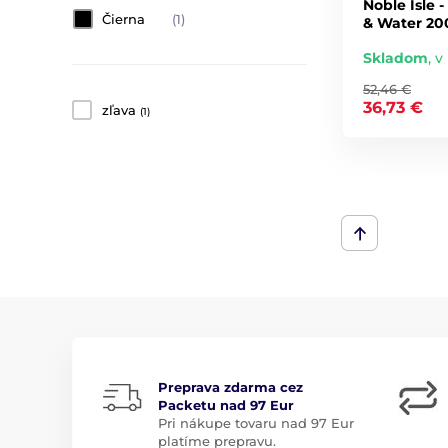
Noble Isle 
Čierna
(1)
& Water 20
Skladom
,
v
52,46 €
36,73 €
zľava
(1)
Preprava zdarma cez
Packetu nad 97 Eur
Pri nákupe tovaru nad 97 Eur
platíme prepravu.