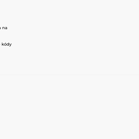
a na
é kódy