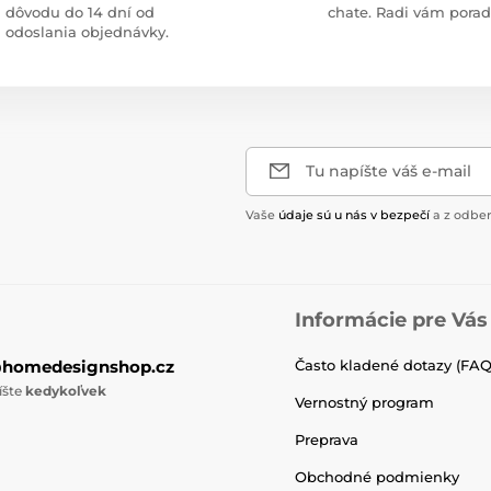
dôvodu do 14 dní od
chate. Radi vám pora
odoslania objednávky.
Tu napíšte váš e-mail
Vaše
údaje sú u nás v bezpečí
a z odber
Informácie pre Vás
@homedesignshop.cz
Často kladené dotazy (FAQ
íšte
kedykoľvek
Vernostný program
Preprava
Obchodné podmienky