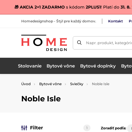
🎁 AKCIA 2+1 ZADARMO
s kódom
2PLUS1
! Platí do
31. 8
Homedesignshop - Štýl pre každý domov.
Kontakt
P
Napr. produkt, kategóri
Stolovanie
Bytové vône
Bytové doplnky
Bytov
Úvod
Bytové vône
Sviečky
Noble Isle
Noble Isle
Filter
1
Zoradiť podľa: