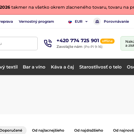
. 2026
takmer na všetko okrem zlacneného tovaru, tovaru na pr
reprava
Vernostný program
Porovnávanie
EUR
+420 774 725 901
offline
Nakú
u
a zís
Zavolajte nám
(Po-Pi 9-16)
ý textil
Bar a víno
Káva a čaj
Starostlivosť o telo
Os
Doporučené
Od najlacnejšieho
Od najdražšieho
Od najnovš