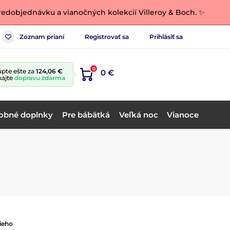
edobjednávku a vianočných kolekcií Villeroy & Boch. ✨
Zoznam prianí
Registrovať sa
Prihlásiť sa
0
pte ešte za
124,06 €
0 €
kajte
dopravu zdarma
obné doplnky
Pre bábätká
Veľká noc
Vianoce
ieho