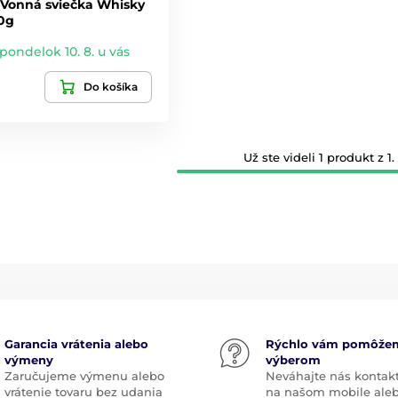
- Vonná sviečka Whisky
0g
 pondelok 10. 8. u vás
Do košíka
Už ste videli 1 produkt z 1.
Garancia vrátenia alebo
Rýchlo vám pomôže
výmeny
výberom
Zaručujeme výmenu alebo
Neváhajte nás kontak
vrátenie tovaru bez udania
na našom mobile ale