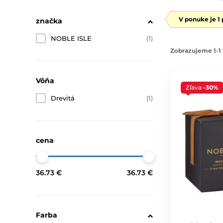
V ponuke je 1
značka
NOBLE ISLE
(1)
Zobrazujeme 1-1 
Vôňa
Zľava
-30%
Drevitá
(1)
cena
36.73 €
36.73 €
Farba