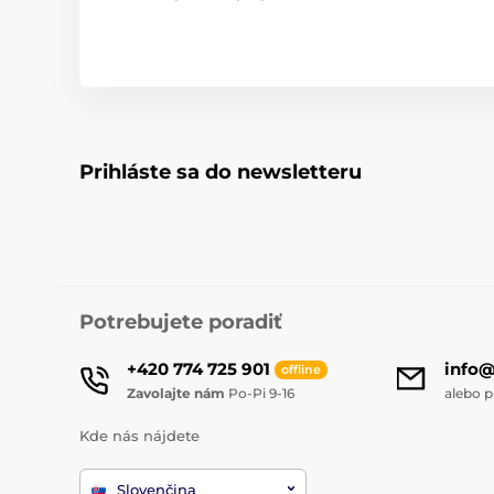
Prihláste sa do newsletteru
Potrebujete poradiť
+420 774 725 901
info
offline
Zavolajte nám
Po-Pi 9-16
alebo p
Kde nás nájdete
Slovenčina