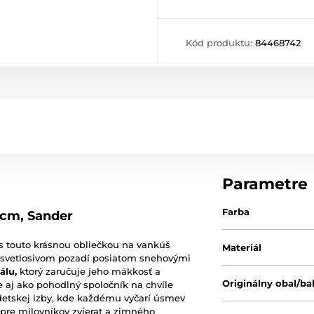
Kód produktu:
84468742
Parametre
Farba
5cm, Sander
 touto krásnou obliečkou na vankúš
Materiál
svetlosivom pozadí posiatom snehovými
álu,
ktorý zaručuje jeho mäkkosť a
Originálny obal/ba
le aj ako pohodlný spoločník na chvíle
detskej izby, kde každému vyčarí úsmev
 pre milovníkov zvierat a zimného