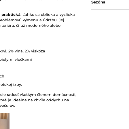
Sezóna
j
praktická
. Ľahko sa oblieka a vyzlieka
zproblémovú výmenu a údržbu. Jej
nteriéru, či už moderného alebo
kryl, 2% vlna, 2% viskóza
bielymi vločkami
och
etskej izby.
nesie radosť všetkým členom domácnosti,
toré je ideálne na chvíle oddychu na
večerov.