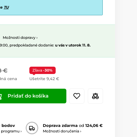
te
TU
Možnosti dopravy ›
09:00, predpokladané dodanie:
u vás v utorok 11. 8.
8 €
Zľava
-30%
dná cena
Ušetríte 9,42 €
Pridať do košíka
0 bodov
Doprava zdarma
od
124,06 €
 programu ›
Možnosti doručenia ›