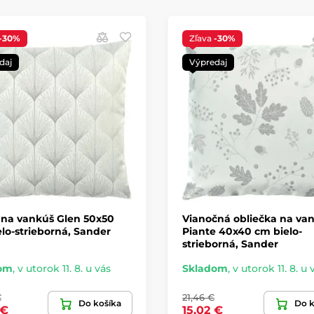
-30%
Zľava
-30%
daj
Výpredaj
 na vankúš Glen 50x50
Vianočná obliečka na va
lo-strieborná, Sander
Piante 40x40 cm bielo-
strieborná, Sander
om
,
v utorok 11. 8. u vás
Skladom
,
v utorok 11. 8. u 
€
21,46 €
Do košíka
Do k
 €
15,02 €