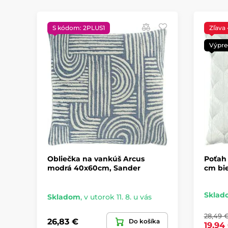
S kódom: 2PLUS1
Zľava
Výpre
Obliečka na vankúš Arcus
Poťah
modrá 40x60cm, Sander
cm bie
Sklad
Skladom
,
v utorok 11. 8. u vás
28,49 
26,83 €
Do košíka
19,94