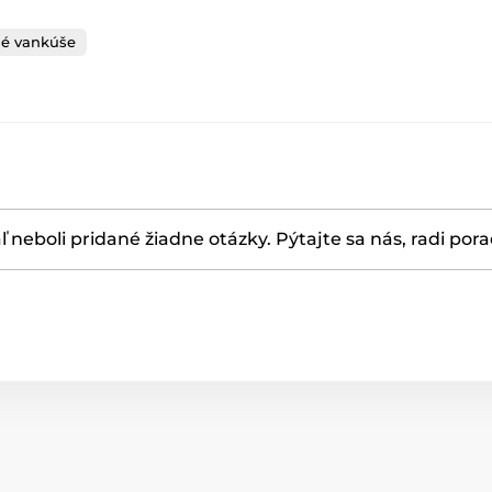
né vankúše
ľ neboli pridané žiadne otázky. Pýtajte sa nás, radi por