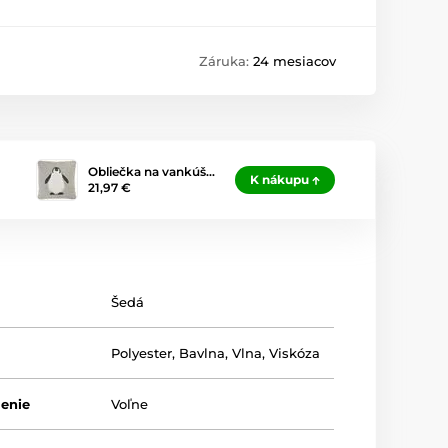
Záruka:
24 mesiacov
Obliečka na vankúš…
K nákupu
21,97 €
Šedá
Polyester
,
Bavlna
,
Vlna
,
Viskóza
lenie
Voľne