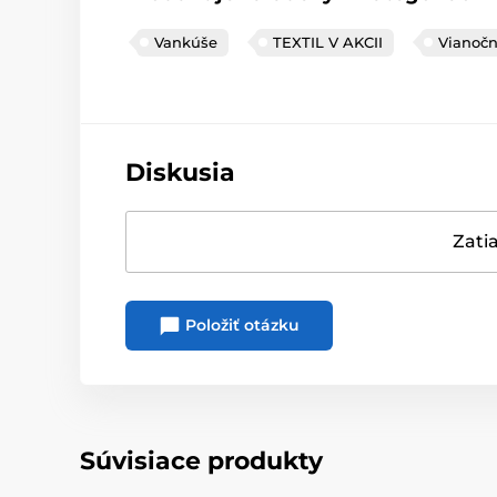
Vankúše
TEXTIL V AKCII
Vianoč
Diskusia
Zatia
Položiť otázku
Súvisiace produkty