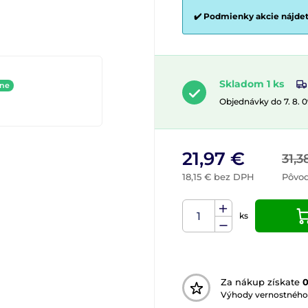
✔️ Podmienky akcie nájde
Skladom 1 ks
ine
Objednávky do 7. 8. 
21,97 €
31,3
18,15 € bez DPH
Pôvo
ks
Za nákup získate
Výhody vernostného