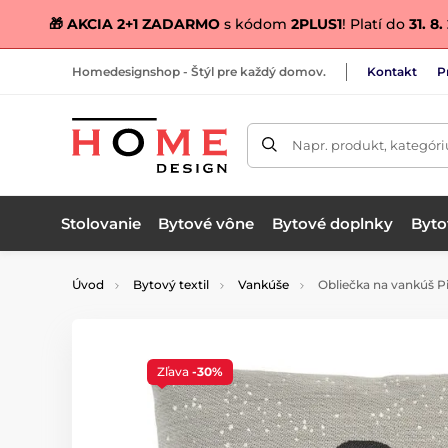
🎁 AKCIA 2+1 ZADARMO
s kódom
2PLUS1
! Platí do
31. 8
Homedesignshop - Štýl pre každý domov.
Kontakt
P
Napr. produkt, kategóri
Stolovanie
Bytové vône
Bytové doplnky
Bytov
Úvod
Bytový textil
Vankúše
Obliečka na vankúš P
Zľava
-30%