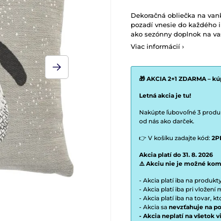
Dekoračná obliečka na van
pozadí vnesie do každého i
ako sezónny doplnok na va
Viac informácií ›
🎁 AKCIA 2+1 ZDARMA – kúp
Letná akcia je tu!
Nakúpte ľubovoľné 3 produkt
od nás ako darček.
👉 V košíku zadajte kód:
2P
Akcia platí do 31. 8. 2026
⚠️ Akciu nie je možné kom
- Akcia platí iba na produk
- Akcia platí iba pri vložen
- Akcia platí iba na tovar, k
- Akcia sa
nevzťahuje na po
- Akcia neplatí na všetok 