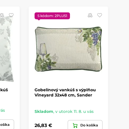
S kódom: 2PLUS1
Z
nkúš
Gobelínový vankúš s výplňou
Ob
Vineyard 32x48 cm, Sander
ve
Sa
vás
Sk
Skladom
,
v utorok 11. 8. u vás
51,
ošíka
26,83 €
Do košíka
36