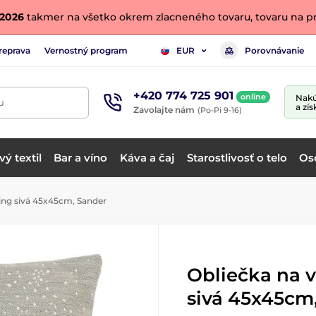
. 2026
takmer na všetko okrem zlacneného tovaru, tovaru na pr
reprava
Vernostný program
Porovnávanie
EUR
+420 774 725 901
online
Nakú
u
a zís
Zavolajte nám
(Po-Pi 9-16)
ý textil
Bar a víno
Káva a čaj
Starostlivosť o telo
Os
ing sivá 45x45cm, Sander
Obliečka na 
sivá 45x45cm