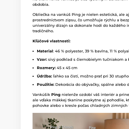
obdobia.
Obliečka na vankúš Ping je nielen estetická, ale a
prostredníctvom zipsu, čo umožňuje rýchlu a be
univerzálny dizajn sa dokonale hodí do každého i
tradičného.
Kľúčové vlastnosti:
Material
: 46 % polyester, 39 % bavlna, 11 % polya
Vzor:
sivý podklad s čiernobielym tučniakom a 
Rozmery:
45 x 45 cm
Údržba:
ľahko sa čistí, možno prať pri 30 stupň
Použitie:
Dekorácia do obývačky, spálne alebo d
Vankúšik
Ping
nielenže ozdobí váš interiér a pri
ale vďaka mäkkej tkanine poskytne aj pohodlie, k
pohovke alebo v kresle počas chladných zimných 