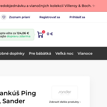
edobjednávku a vianočných kolekcií Villeroy & Boch. ✨
Zoznam prianí
Registrovať sa
Prihlásiť sa
0
pte ešte za
124,06 €
0 €
kajte
dopravu zdarma
obné doplnky
Pre bábätká
Veľká noc
Vianoce
vankúš Ping
, Sander
Zobraziť ďalšie produkty ›