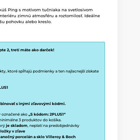
kúš Ping s motívom tučniaka na svetlosivom
nteriéru zimnú atmosféru a roztomilosť. Ideálne
šu pohovku alebo kreslo.
te 2, tretí máte ako darček!
y, ktoré spĺňajú podmienky a ten najlacnejší získate
LUS1
binovať s inými zľavovými kódmi.
ty označené ako
„S kódom: 2PLUS1“
í minimálne 3 produktov do košíka.
torý
je skladom
, neplatí na predobjednávky
ložky v zľave
vianočný porcelán a sklo Villeroy & Boch