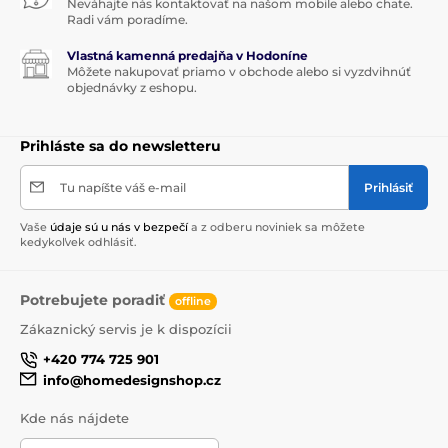
Neváhajte nás kontaktovať na našom mobile alebo chate.
Radi vám poradíme.
Vlastná kamenná predajňa v Hodoníne
Môžete nakupovať priamo v obchode alebo si vyzdvihnúť
objednávky z eshopu.
Prihláste sa do newsletteru
Tu napíšte váš e-mail
Prihlásiť
Vaše
údaje sú u nás v bezpečí
a z odberu noviniek sa môžete
kedykoľvek odhlásiť.
Potrebujete poradiť
offline
Zákaznický servis je k dispozícii
+420 774 725 901
info@homedesignshop.cz
Kde nás nájdete