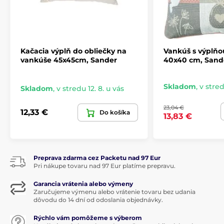
Kačacia výplň do obliečky na
Vankúš s výplňo
vankúše 45x45cm, Sander
40x40 cm, Sand
Skladom
,
v stred
Skladom
,
v stredu 12. 8. u vás
23,04 €
12,33 €
Do košíka
13,83 €
Preprava zdarma cez Packetu nad 97 Eur
Pri nákupe tovaru nad 97 Eur platíme prepravu.
Garancia vrátenia alebo výmeny
Zaručujeme výmenu alebo vrátenie tovaru bez udania
dôvodu do 14 dní od odoslania objednávky.
Rýchlo vám pomôžeme s výberom