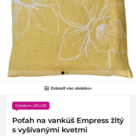
Zobraziť viac obrázkov
S kódom: 2PLUS1
Poťah na vankúš Empress žltý
s vyšívanými kvetmi