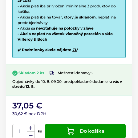
2PLUS1“
- Akcia platí iba pri vložení minimálne 3 produktov do
košíka.
- Akcia platí iba na tovar, ktorý
je skladom
, neplatí na
predobjednávky
- Akcia sa
nevzťahuje na položky v zľave
- Akcia neplatí na všetok vianočný porcelán a sklo
Villeroy & Boch
✔️ Podmienky akcie nájdete
TU
Možnosti dopravy ›
Skladom 2 ks
Objednávky do 10. 8. 09:00, predpokladané dodanie:
u vás v
stredu 12. 8.
37,05 €
30,62 € bez DPH
Do košíka
ks