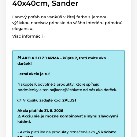
40x40cm, Sander
Ľanový poťah na vankúš v žltej farbe s jemnou
výšivkou narcisov prinesie do vášho interiéru prírodnú
eleganciu.
Viac informácií ›
🎁 AKCIA 2+1 ZDARMA – kúpte 2, tretí máte ako
darček!
Letná akcia je tu!
Nakúpte ľubovoľné 3 produkty, ktoré spĺňajú
podmienky a ten najlacnejší získate od nás ako darček.
👉 V košíku zadajte kód:
2PLUS1
Akcia platí do 31. 8. 2026
⚠️ Akciu nie je možné kombinovať s inými zľavovými
kódmi.
- Akcia platí iba na produkty označené ako
„S kódom: