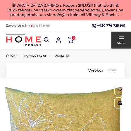
🎁 AKCIA 2+1 ZADARMO s kódom 2PLUS1! Platí do 31. 8.
2026 takmer na všetko okrem zlacneného tovaru, tovaru na
predobjednávku a vianočných kolekcií Villeroy & Boch. ✨
+420 774 725 901
Zavolajte nám
(Po-Pi 9-16)
0
Menu
Úvod
Bytový textil
Vankúše
Výrobca