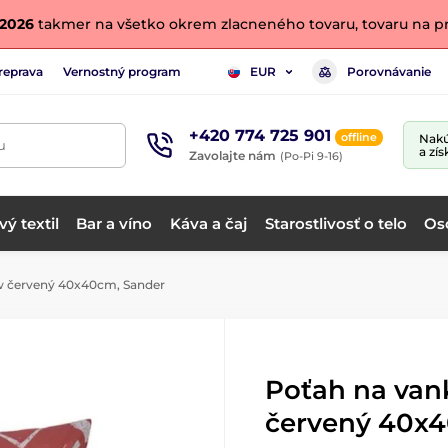
. 2026
takmer na všetko okrem zlacneného tovaru, tovaru na pr
reprava
Vernostný program
Porovnávanie
EUR
+420 774 725 901
offline
Nakú
u
a zís
Zavolajte nám
(Po-Pi 9-16)
ý textil
Bar a víno
Káva a čaj
Starostlivosť o telo
Os
w červený 40x40cm, Sander
Poťah na van
červený 40x4