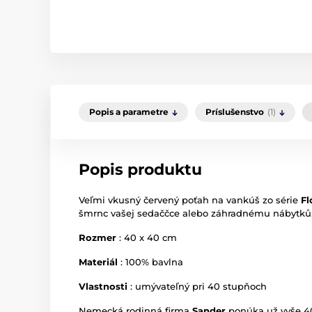
Popis a parametre
Príslušenstvo
(1)
Popis produktu
Veľmi vkusný červený poťah na vankúš zo série
F
šmrnc vašej sedaččce alebo záhradnému nábytků
Rozmer
: 40 x 40 cm
Materiál
: 100% bavlna
Vlastnosti
: umývateľný pri 40 stupňoch
Nemecká rodinná firma
Sander
ponúka už vyše 4