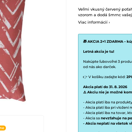
Veľmi vkusný červený poťah
vzorom a dodá šmrnc vaše
Viac informácií ›
🎁 AKCIA 2+1 ZDARMA – kúp
Letná akcia je tu!
Nakúpte ľubovoľné 3 produkt
od nás ako darček.
👉 V košíku zadajte kód:
2P
Akcia platí do 31. 8. 2026
⚠️ Akciu nie je možné kom
- Akcia platí iba na produk
- Akcia platí iba pri vložen
- Akcia platí iba na tovar, k
- Akcia sa
nevzťahuje na po
- Akcia neplatí na všetok 
ine