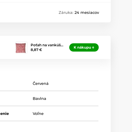
Záruka:
24 mesiacov
Poťah na vankúš…
K nákupu
8,87 €
Červená
Bavlna
lenie
Voľne