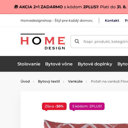
🎁 AKCIA 2+1 ZADARMO
s kódom
2PLUS1
! Platí do
31. 8
Homedesignshop - Štýl pre každý domov.
Kontakt
P
Napr. produkt, kategóri
Stolovanie
Bytové vône
Bytové doplnky
Bytov
Úvod
Bytový textil
Vankúše
Poťah na vankúš Flo
Zľava
-30%
S kódom: 2PLUS1