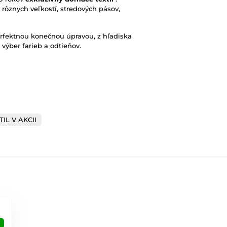
ôznych veľkostí, stredových pásov,
erfektnou konečnou úpravou, z hľadiska
 výber farieb a odtieňov.
TIL V AKCII