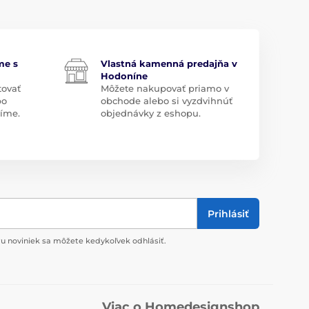
me s
Vlastná kamenná predajňa v
Hodoníne
tovať
Môžete nakupovať priamo v
bo
obchode alebo si vyzdvihnúť
díme.
objednávky z eshopu.
Prihlásiť
u noviniek sa môžete kedykoľvek odhlásiť.
Viac o Homedesignshop