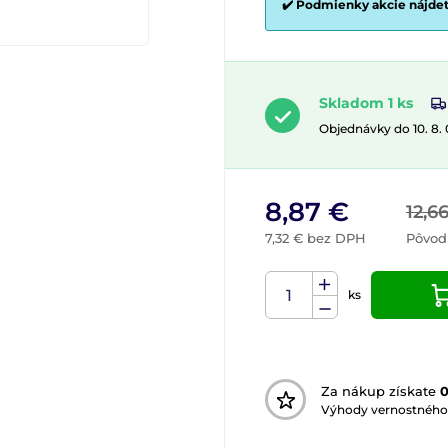
✔️ Podmienky akcie nájde
Skladom 1 ks
Objednávky do 10. 8.
8,87 €
12,6
7,32 € bez DPH
Pôvod
ks
Za nákup získate
Výhody vernostného