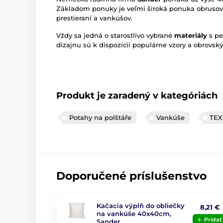
Základom ponuky je veľmi široká ponuka obrusov r
prestieraní a vankúšov.
Vždy sa jedná o starostlivo vybrané
materiály
s p
dizajnu sú k dispozícii populárne vzory a obrovský
Produkt je zaradený v kategóriách
Potahy na polštáře
Vankúše
TEX
Doporučené príslušenstvo
Kačacia výplň do obliečky
8,21 €
na vankúše 40x40cm,
Pridať
Sander