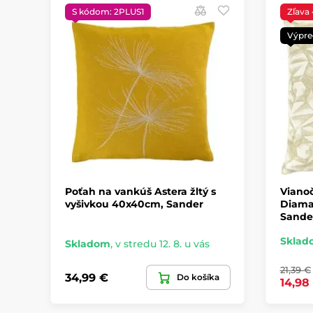
S kódom: 2PLUS1
Zľava
Výpre
Poťah na vankúš Astera žltý s
Viano
vyšivkou 40x40cm, Sander
Diaman
Sande
Sklad
Skladom
,
v stredu 12. 8. u vás
21,39 €
34,99 €
Do košíka
14,98