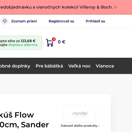
edobjednávku a vianočných kolekcií Villeroy & Boch. ✨
Zoznam prianí
Registrovať sa
Prihlásiť sa
0
pte ešte za
123,68 €
0 €
kajte
dopravu zdarma
obné doplnky
Pre bábätká
Veľká noc
Vianoce
kúš Flow
0cm, Sander
Zobraziť ďalšie produkty ›