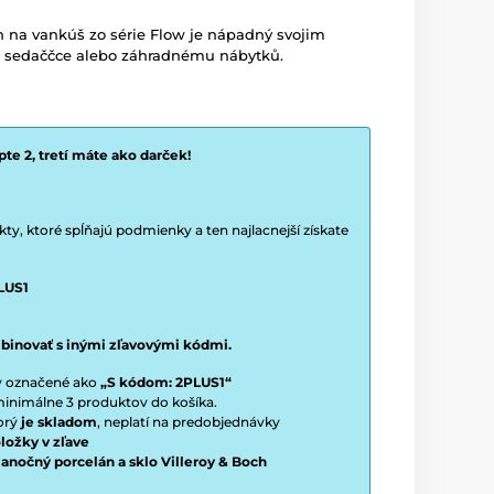
 na vankúš zo série Flow je nápadný svojim
j sedaččce alebo záhradnému nábytků.
te 2, tretí máte ako darček!
y, ktoré spĺňajú podmienky a ten najlacnejší získate
LUS1
binovať s inými zľavovými kódmi.
ty označené ako
„S kódom: 2PLUS1“
í minimálne 3 produktov do košíka.
torý
je skladom
, neplatí na predobjednávky
ložky v zľave
vianočný porcelán a sklo Villeroy & Boch