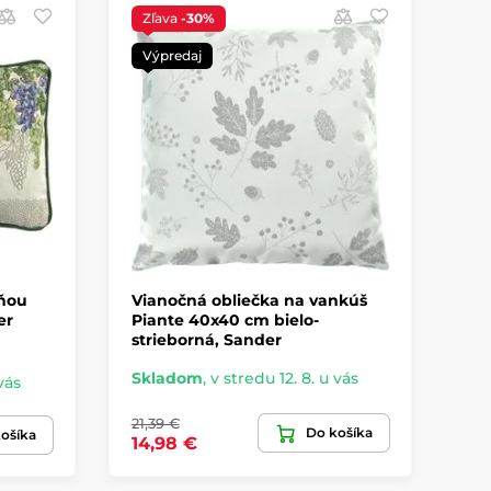
Zľava
-30%
S
Výpredaj
lňou
Vianočná obliečka na vankúš
Ob
er
Piante 40x40 cm bielo-
mo
strieborná, Sander
Skladom
,
v stredu 12. 8. u vás
vás
Sk
21,39 €
Do košíka
26
ošíka
14,98 €