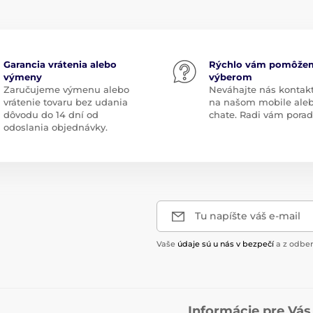
Garancia vrátenia alebo
Rýchlo vám pomôže
výmeny
výberom
Zaručujeme výmenu alebo
Neváhajte nás kontak
vrátenie tovaru bez udania
na našom mobile ale
dôvodu do 14 dní od
chate. Radi vám pora
odoslania objednávky.
Tu napíšte váš e-mail
Vaše
údaje sú u nás v bezpečí
a z odber
Informácie pre Vás