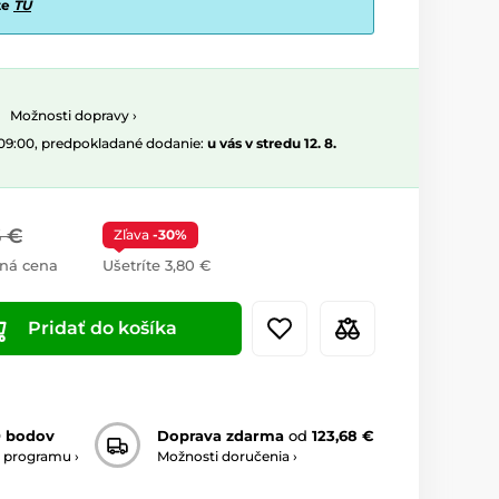
te
TU
Možnosti dopravy ›
 09:00, predpokladané dodanie:
u vás v stredu 12. 8.
6 €
Zľava
-30%
ná cena
Ušetríte 3,80 €
Pridať do košíka
0 bodov
Doprava zdarma
od
123,68 €
 programu ›
Možnosti doručenia ›