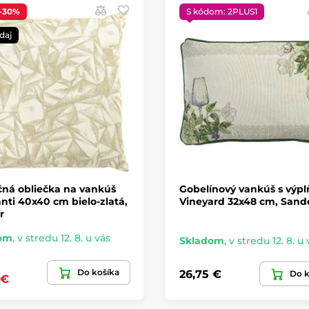
-30%
S kódom: 2PLUS1
daj
čná obliečka na vankúš
Gobelínový vankúš s výp
ti 40x40 cm bielo-zlatá,
Vineyard 32x48 cm, Sand
r
om
,
v stredu 12. 8. u vás
Skladom
,
v stredu 12. 8. u 
Do košíka
26,75 €
Do k
 €