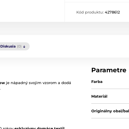
Kód produktu:
4278612
Diskusia
(0)
Parametre
Farba
low
je nápadný svojim vzorom a dodá
.
Materiál
Originálny obal/ba
0 rokov
exkluzívny domáce textil
.