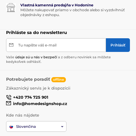
Vlastná kamenná predajňa v Hodoníne
Môžete nakupovať priamo v obchode alebo si vyzdvihnúť
objednávky z eshopu.
Prihláste sa do newsletteru
Tu napíšte váš e-mail
Prihlásiť
Vaše
údaje sú u nás v bezpečí
a z odberu noviniek sa môžete
kedykoľvek odhlásiť.
Potrebujete poradiť
offline
Zákaznický servis je k dispozícii
+420 774 725 901
info@homedesignshop.cz
Kde nás nájdete
Slovenčina