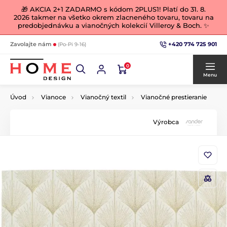
🎁 AKCIA 2+1 ZADARMO s kódom 2PLUS1! Platí do 31. 8.
2026 takmer na všetko okrem zlacneného tovaru, tovaru na
predobjednávku a vianočných kolekcií Villeroy & Boch. ✨
+420 774 725 901
Zavolajte nám
(Po-Pi 9-16)
0
Menu
Úvod
Vianoce
Vianočný textil
Vianočné prestieranie
Výrobca