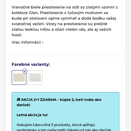
Vianočné biele prestieranie na stôl so zlatými vzormi z
kolekcie Glen. Prestieranie s lúčovým motívom sa
bude pri stolovaní úplne vynímať a dodá bodku vašej
sviatočnej večeri. Vzory na prestieranie sú prešité
zlatou lesklou niťou a očarí nielen vás, ale aj vašich
hostí.
Viac informácií ›
Farebné varianty:
🎁 AKCIA 2+1 ZDARMA – kúpte 2, tretí máte ako
darček!
Letná akcia je tu!
Nakúpte ľubovoľné 3 produkty, ktoré spĺňajú
podmienky a ten najlacnejší získate od nás ako darček.