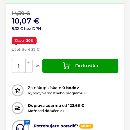
14,39 €
10,07 €
8,32 € bez DPH
Zľava
-30%
Ušetríte 4,32 €
Do košíka
ks
Za nákup získate
0 bodov
Výhody vernostného programu ›
Doprava zdarma
od
123,68 €
Možnosti doručenia ›
Potrebujete poradiť?
offline