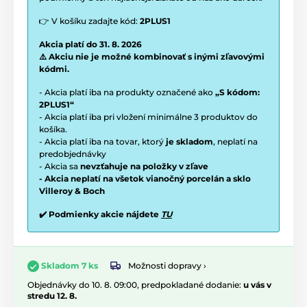
👉 V košíku zadajte kód:
2PLUS1
Akcia platí do 31. 8. 2026
⚠️ Akciu nie je možné kombinovať s inými zľavovými
kódmi.
- Akcia platí iba na produkty označené ako
„S kódom:
2PLUS1“
- Akcia platí iba pri vložení minimálne 3 produktov do
košíka.
- Akcia platí iba na tovar, ktorý
je skladom
, neplatí na
predobjednávky
- Akcia sa
nevzťahuje na položky v zľave
- Akcia neplatí na všetok vianočný porcelán a sklo
Villeroy & Boch
✔️ Podmienky akcie nájdete
TU
Možnosti dopravy ›
Skladom 7 ks
Objednávky do 10. 8. 09:00, predpokladané dodanie:
u vás v
stredu 12. 8.