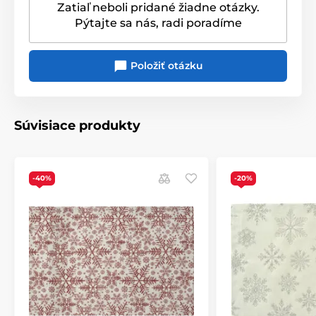
Produkt je zaradený v kategóriách
Zatiaľ neboli pridané žiadne otázky.
Pýtajte sa nás, radi poradíme
Vianočné behúne, obrusy, vankúše
Běhouny, ubrusy a prostírání
Položiť otázku
Prestieranie
TEXTIL V AKCII
Vianočné prestieranie
Súvisiace produkty
Vianočná Luxury kolekcia
-40%
-20%