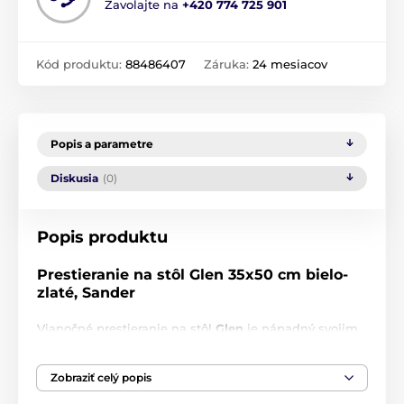
Zavolajte na
+420 774 725 901
Kód produktu:
88486407
Záruka:
24 mesiacov
Popis a parametre
Diskusia
(0)
Popis produktu
Prestieranie na stôl Glen 35x50 cm bielo-
zlaté, Sander
Vianočné prestieranie na stôl
Glen
je nápadný svojim
vzorom lúčov, ktoré sú prešité zlatou lesklou niťou a
na bielom podklade krásne vyniknú.
Zobraziť celý popis
Doplňte si interiér o ďalšie kúsky a farby. Celú