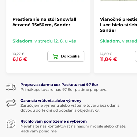
Prestieranie na stôl Snowfall
Vianočné prestie
červené 35x50cm, Sander
Luce bielo-strie
Sander
Skladom
,
v stredu 12. 8. u vás
Skladom
,
v stred
10,27 €
14,80 €
Do košíka
6,16 €
11,84 €
Preprava zdarma cez Packetu nad 97 Eur
Pri nákupe tovaru nad 97 Eur platíme prepravu.
Garancia vrátenia alebo výmeny
Zaručujeme výmenu alebo vrátenie tovaru bez udania
dôvodu do 14 dní od odoslania objednávky.
Rýchlo vám pomôžeme s výberom
Neváhajte nás kontaktovať na našom mobile alebo chate.
Radi vám poradíme.