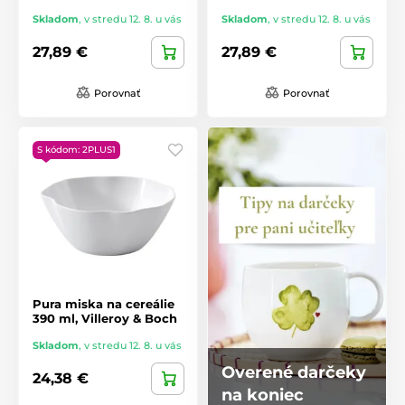
Skladom
,
v stredu 12. 8. u vás
Skladom
,
v stredu 12. 8. u vás
27,89 €
27,89 €
Porovnať
Porovnať
S kódom: 2PLUS1
Pura miska na cereálie
390 ml, Villeroy & Boch
Skladom
,
v stredu 12. 8. u vás
Overené darčeky
24,38 €
na koniec