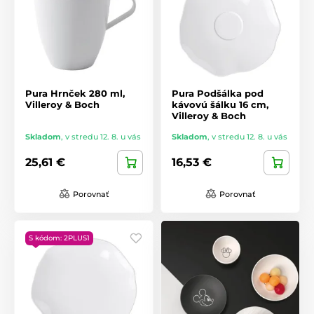
Pura Hrnček 280 ml,
Pura Podšálka pod
Villeroy & Boch
kávovú šálku 16 cm,
Villeroy & Boch
Skladom
,
v stredu 12. 8. u vás
Skladom
,
v stredu 12. 8. u vás
25,61 €
16,53 €
Porovnať
Porovnať
S kódom: 2PLUS1