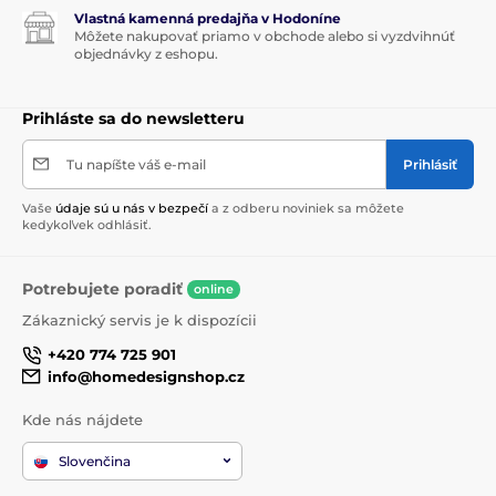
Vlastná kamenná predajňa v Hodoníne
Môžete nakupovať priamo v obchode alebo si vyzdvihnúť
objednávky z eshopu.
Prihláste sa do newsletteru
Tu napíšte váš e-mail
Prihlásiť
Vaše
údaje sú u nás v bezpečí
a z odberu noviniek sa môžete
kedykoľvek odhlásiť.
Potrebujete poradiť
online
Zákaznický servis je k dispozícii
+420 774 725 901
info@homedesignshop.cz
Kde nás nájdete
Slovenčina