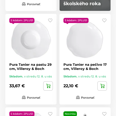
školského roka
Porovnať
S kódom: 2PLUS1
S kódom: 2PLUS1
Pura Tanier na pastu 29
Pura Tanier na pečivo 17
cm, Villeroy & Boch
cm, Villeroy & Boch
Skladom
,
v stredu 12. 8. u vás
Skladom
,
v stredu 12. 8. u vás
33,67 €
22,10 €
Porovnať
Porovnať
S kódom: 2PLUS1
Novinka