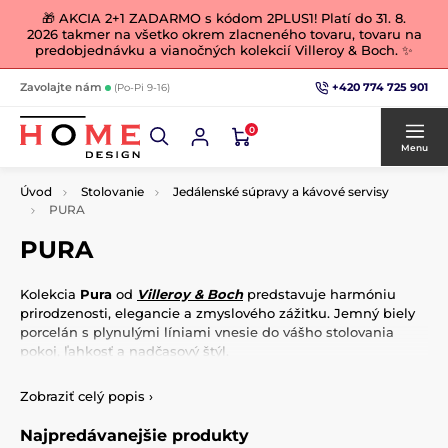
🎁 AKCIA 2+1 ZADARMO s kódom 2PLUS1! Platí do 31. 8.
2026 takmer na všetko okrem zlacneného tovaru, tovaru na
predobjednávku a vianočných kolekcií Villeroy & Boch. ✨
+420 774 725 901
Zavolajte nám
(Po-Pi 9-16)
0
Menu
Úvod
Stolovanie
Jedálenské súpravy a kávové servisy
PURA
PURA
Kolekcia
Pura
od
Villeroy & Boch
predstavuje harmóniu
prirodzenosti, elegancie a zmyslového zážitku. Jemný biely
porcelán s plynulými líniami vnesie do vášho stolovania
pokoj, ľahkosť a nadčasový štýl.
Kolekcia zaujme svojím
minimalistickým dizajnom
Zobraziť celý popis
›
inšpirovaným prírodou – tvary pripomínajúce listy na hladine
pôsobia ľahko, vzdušne a zároveň veľmi sofistikovane. Čisto
Najpredávanejšie produkty
biely odtieň a
hodvábne jemný povrch
nechávajú vyniknúť