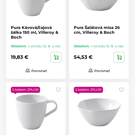
Pura Kávová/čajová
Pura Šalátová misa 26
šálka 150 ml, Villeroy &
cm, Villeroy & Boch
Boch
Skladom
,
v stredu 12. 8. u vás
Skladom
,
v stredu 12. 8. u vás
19,83 €
54,53 €
Porovnať
Porovnať
S kódom: 2PLUS1
S kódom: 2PLUS1