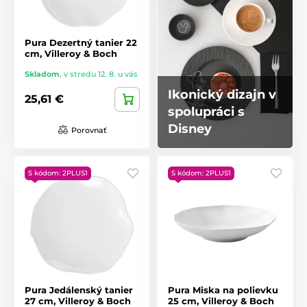
Pura Dezertný tanier 22
cm, Villeroy & Boch
Skladom
,
v stredu 12. 8. u vás
Ikonický dizajn v
25,61 €
spolupráci s
Disney
Porovnať
S kódom: 2PLUS1
S kódom: 2PLUS1
Pura Jedálenský tanier
Pura Miska na polievku
27 cm, Villeroy & Boch
25 cm, Villeroy & Boch