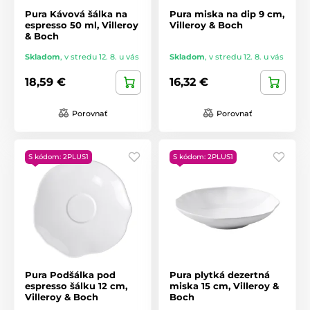
Pura Kávová šálka na
Pura miska na dip 9 cm,
espresso 50 ml, Villeroy
Villeroy & Boch
& Boch
Skladom
,
v stredu 12. 8. u vás
Skladom
,
v stredu 12. 8. u vás
18,59 €
16,32 €
Porovnať
Porovnať
S kódom: 2PLUS1
S kódom: 2PLUS1
Pura Podšálka pod
Pura plytká dezertná
espresso šálku 12 cm,
miska 15 cm, Villeroy &
Villeroy & Boch
Boch