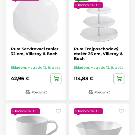
S kódom: 2PLUS1
Pura Servírovací tanier
Pura Trojposchodový
32 cm, Villeroy & Boch
etažér 26 cm, Villeroy &
Boch
Skladom
,
v stredu 12. 8. u vás
Skladom
,
v stredu 12. 8. u vás
42,96 €
114,83 €
Porovnať
Porovnať
S kódom: 2PLUS1
S kódom: 2PLUS1