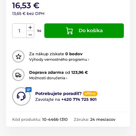
16,53 €
13,65 € bez DPH
Do košíka
ks
Za nákup získate
0 bodov
Výhody vernostného programu ›
Doprava zdarma
od
123,96 €
Možnosti doručenia ›
Potrebujete poradiť?
offline
Zavolajte na
+420 774 725 901
Kód produktu:
10-4466-1310
Záruka:
24 mesiacov