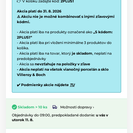
👉 V košíku zadajte kód:
2PLUS1
Akcia platí do 31. 8. 2026
⚠️ Akciu nie je možné kombinovať s inými zľavovými
kódmi.
- Akcia platí iba na produkty označené ako
„S kódom:
2PLUS1“
- Akcia platí iba pri vložení minimálne 3 produktov do
košíka.
- Akcia platí iba na tovar, ktorý
je skladom
, neplatí na
predobjednávky
- Akcia sa
nevzťahuje na položky v zľave
- Akcia neplatí na všetok vianočný porcelán a sklo
Villeroy & Boch
✔️ Podmienky akcie nájdete
TU
Možnosti dopravy ›
Skladom > 10 ks
Objednávky do 09:00, predpokladané dodanie:
u vás v
utorok 11. 8.