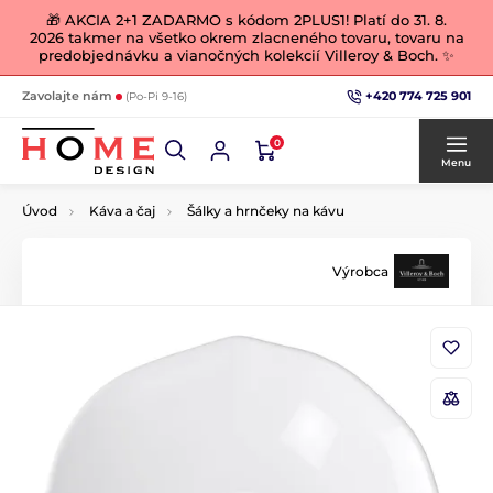
🎁 AKCIA 2+1 ZADARMO s kódom 2PLUS1! Platí do 31. 8.
2026 takmer na všetko okrem zlacneného tovaru, tovaru na
predobjednávku a vianočných kolekcií Villeroy & Boch. ✨
+420 774 725 901
Zavolajte nám
(Po-Pi 9-16)
0
Menu
Úvod
Káva a čaj
Šálky a hrnčeky na kávu
Výrobca