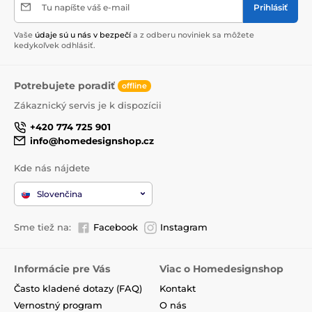
Tu napíšte váš e-mail
Prihlásiť
Vaše
údaje sú u nás v bezpečí
a z odberu noviniek sa môžete
kedykoľvek odhlásiť.
Potrebujete poradiť
offline
Zákaznický servis je k dispozícii
+420 774 725 901
info@homedesignshop.cz
Kde nás nájdete
Slovenčina
Sme tiež na:
Facebook
Instagram
Informácie pre Vás
Viac o Homedesignshop
Často kladené dotazy (FAQ)
Kontakt
Vernostný program
O nás