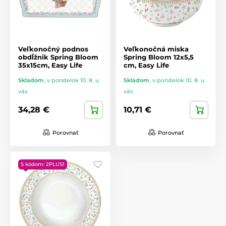
Veľkonočný podnos
Veľkonočná miska
obdĺžnik Spring Bloom
Spring Bloom 12x5,5
35x15cm, Easy Life
cm, Easy Life
Skladom
,
v pondelok 10. 8. u
Skladom
,
v pondelok 10. 8. u
vás
vás
34,28 €
10,71 €
Porovnať
Porovnať
S kódom: 2PLUS1