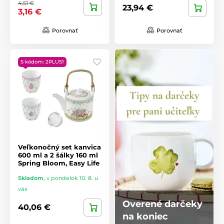
4,51 €
23,94 €
3,16 €
Porovnať
Porovnať
S kódom: 2PLUS1
Veľkonočný set kanvica
600 ml a 2 šálky 160 ml
Spring Bloom, Easy Life
Skladom
,
v pondelok 10. 8. u
vás
Overené darčeky
40,06 €
na koniec