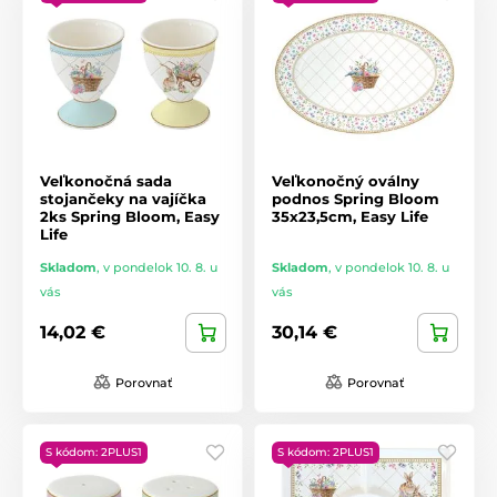
Veľkonočná sada
Veľkonočný oválny
stojančeky na vajíčka
podnos Spring Bloom
2ks Spring Bloom, Easy
35x23,5cm, Easy Life
Life
Skladom
,
v pondelok 10. 8. u
Skladom
,
v pondelok 10. 8. u
vás
vás
14,02 €
30,14 €
Porovnať
Porovnať
S kódom: 2PLUS1
S kódom: 2PLUS1