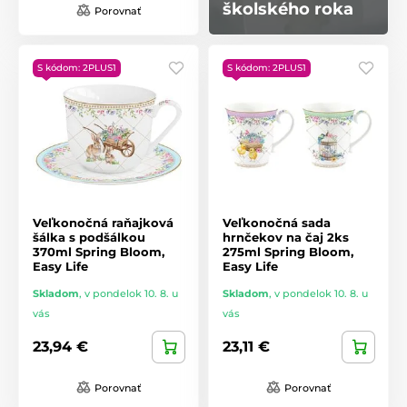
školského roka
Porovnať
S kódom: 2PLUS1
S kódom: 2PLUS1
Veľkonočná raňajková
Veľkonočná sada
šálka s podšálkou
hrnčekov na čaj 2ks
370ml Spring Bloom,
275ml Spring Bloom,
Easy Life
Easy Life
Skladom
,
v pondelok 10. 8. u
Skladom
,
v pondelok 10. 8. u
vás
vás
23,94 €
23,11 €
Porovnať
Porovnať