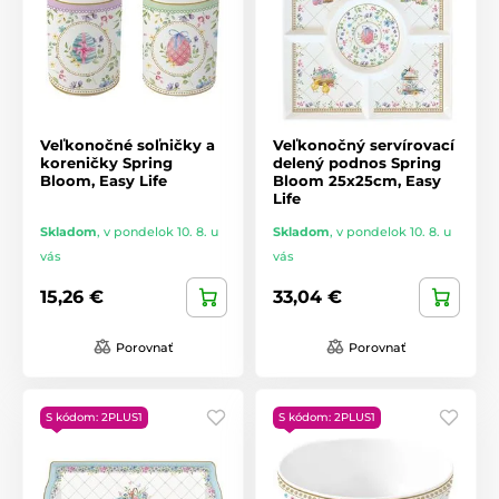
Veľkonočné soľničky a
Veľkonočný servírovací
koreničky Spring
delený podnos Spring
Bloom, Easy Life
Bloom 25x25cm, Easy
Life
Skladom
,
v pondelok 10. 8. u
Skladom
,
v pondelok 10. 8. u
vás
vás
15,26 €
33,04 €
Porovnať
Porovnať
S kódom: 2PLUS1
S kódom: 2PLUS1