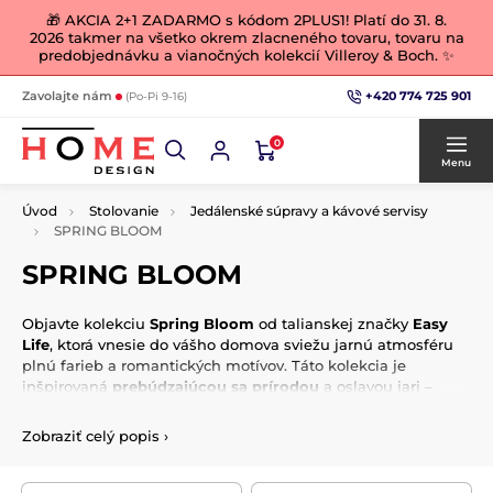
🎁 AKCIA 2+1 ZADARMO s kódom 2PLUS1! Platí do 31. 8.
2026 takmer na všetko okrem zlacneného tovaru, tovaru na
predobjednávku a vianočných kolekcií Villeroy & Boch. ✨
+420 774 725 901
Zavolajte nám
(Po-Pi 9-16)
0
Menu
Úvod
Stolovanie
Jedálenské súpravy a kávové servisy
SPRING BLOOM
SPRING BLOOM
Objavte kolekciu
Spring Bloom
od talianskej značky
Easy
Life
, ktorá vnesie do vášho domova sviežu jarnú atmosféru
plnú farieb a romantických motívov. Táto kolekcia je
inšpirovaná
prebúdzajúcou sa prírodou
a oslavou jari –
nájdete tu jemné kvetinové vzory, malebné motívy vtáčikov,
vintage košíkov s kvetmi a nostalgických vtáčích klietok,
Zobraziť celý popis
›
ktoré dodajú vášmu stolovaniu eleganciu a ľahkosť.
Spring Bloom
zahŕňa široký výber porcelánových a