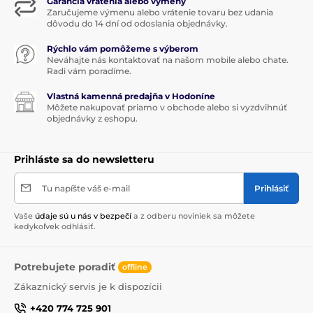
Garancia vrátenia alebo výmeny
Zaručujeme výmenu alebo vrátenie tovaru bez udania
dôvodu do 14 dní od odoslania objednávky.
Rýchlo vám pomôžeme s výberom
Neváhajte nás kontaktovať na našom mobile alebo chate.
Radi vám poradíme.
Vlastná kamenná predajňa v Hodoníne
Môžete nakupovať priamo v obchode alebo si vyzdvihnúť
objednávky z eshopu.
Prihláste sa do newsletteru
Tu napíšte váš e-mail
Prihlásiť
Vaše
údaje sú u nás v bezpečí
a z odberu noviniek sa môžete
kedykoľvek odhlásiť.
Potrebujete poradiť
offline
Zákaznický servis je k dispozícii
+420 774 725 901