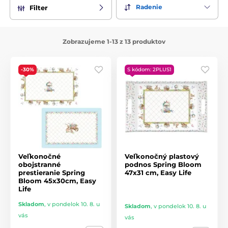
kuchynských doplnkov – taniere, hrnčeky, šálky s tanierikom,
Radenie
Filter
kanvičky, misky, podnosy či štýlové doplnky ako stojančeky
na vajíčka a dekoračné predmety. Každý kúsok je navrhnutý
s dôrazom na detail a kvalitu, čo z neho robí nielen praktický,
Zobrazujeme 1-13 z 13 produktov
ale aj estetický doplnok vášho domova.
Nechajte sa uniesť
romantickým vintage štýlom
a pripravte
-30%
S kódom: 2PLUS1
si dokonalé jarné či veľkonočné stolovanie plné sviežich
farieb a jemných kvetinových tónov. Kolekcia
Spring Bloom
je ideálnou voľbou pre milovníkov nežných dekorov, ktorí
chcú svojmu domovu dodať harmóniu a jarnú energiu.
Veľkonočné
Veľkonočný plastový
obojstranné
podnos Spring Bloom
prestieranie Spring
47x31 cm, Easy Life
Bloom 45x30cm, Easy
Life
Skladom
,
v pondelok 10. 8. u
Skladom
,
v pondelok 10. 8. u
vás
vás