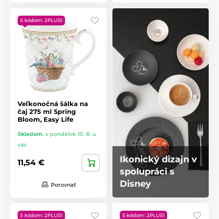
S kódom: 2PLUS1
Veľkonočná šálka na
čaj 275 ml Spring
Bloom, Easy Life
Skladom
,
v pondelok 10. 8. u
vás
Ikonický dizajn v
11,54 €
spolupráci s
Disney
Porovnať
S kódom: 2PLUS1
S kódom: 2PLUS1