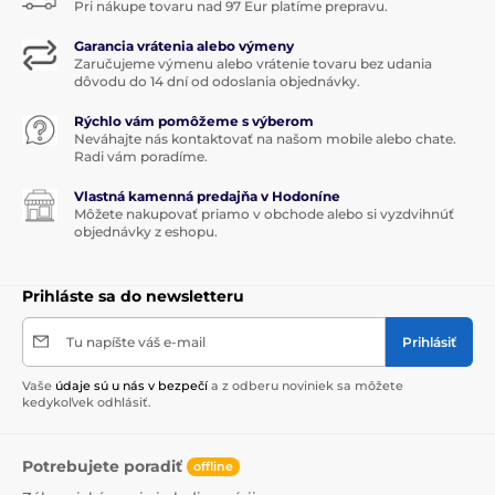
Pri nákupe tovaru nad 97 Eur platíme prepravu.
Garancia vrátenia alebo výmeny
Zaručujeme výmenu alebo vrátenie tovaru bez udania
dôvodu do 14 dní od odoslania objednávky.
Rýchlo vám pomôžeme s výberom
Neváhajte nás kontaktovať na našom mobile alebo chate.
Radi vám poradíme.
Vlastná kamenná predajňa v Hodoníne
Môžete nakupovať priamo v obchode alebo si vyzdvihnúť
objednávky z eshopu.
Prihláste sa do newsletteru
Tu napíšte váš e-mail
Prihlásiť
Vaše
údaje sú u nás v bezpečí
a z odberu noviniek sa môžete
kedykoľvek odhlásiť.
Potrebujete poradiť
offline