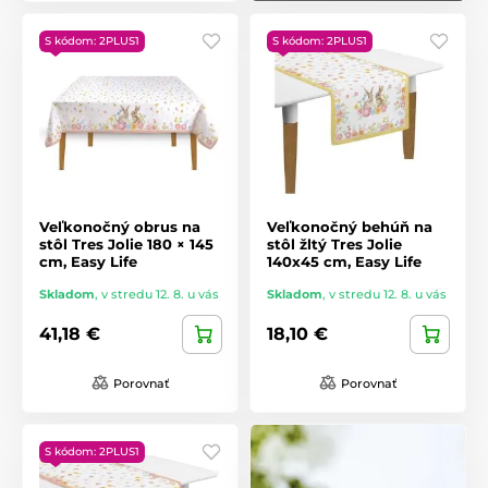
S kódom: 2PLUS1
S kódom: 2PLUS1
Veľkonočný obrus na
Veľkonočný behúň na
stôl Tres Jolie 180 × 145
stôl žltý Tres Jolie
cm, Easy Life
140x45 cm, Easy Life
Skladom
,
v stredu 12. 8. u vás
Skladom
,
v stredu 12. 8. u vás
41,18 €
18,10 €
Porovnať
Porovnať
S kódom: 2PLUS1