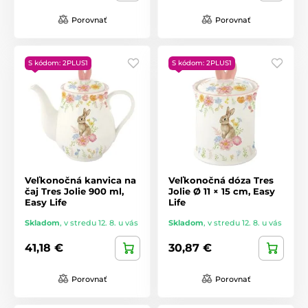
Porovnať
Porovnať
S kódom: 2PLUS1
S kódom: 2PLUS1
Veľkonočná kanvica na
Veľkonočná dóza Tres
čaj Tres Jolie 900 ml,
Jolie Ø 11 × 15 cm, Easy
Easy Life
Life
Skladom
,
v stredu 12. 8. u vás
Skladom
,
v stredu 12. 8. u vás
41,18 €
30,87 €
Porovnať
Porovnať