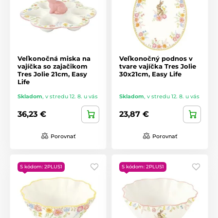
Veľkonočná miska na
Veľkonočný podnos v
vajíčka so zajačikom
tvare vajíčka Tres Jolie
Tres Jolie 21cm, Easy
30x21cm, Easy Life
Life
Skladom
,
v stredu 12. 8. u vás
Skladom
,
v stredu 12. 8. u vás
36,23 €
23,87 €
Porovnať
Porovnať
S kódom: 2PLUS1
S kódom: 2PLUS1