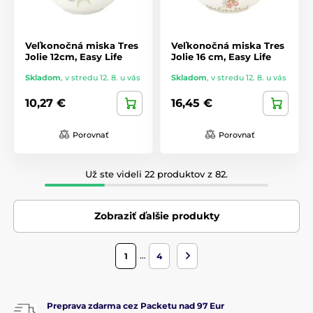
Veľkonočná miska Tres
Veľkonočná miska Tres
Jolie 12cm, Easy Life
Jolie 16 cm, Easy Life
Skladom
,
v stredu 12. 8. u vás
Skladom
,
v stredu 12. 8. u vás
10,27 €
16,45 €
Porovnať
Porovnať
Už ste videli 22 produktov z 82.
Zobraziť ďalšie produkty
…
1
4
Preprava zdarma cez Packetu nad 97 Eur