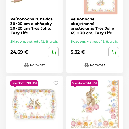
Veľkonočná rukavica
Veľkonočné
30×20 cm a chňapky
obojstranné
20×20 cm Tres Jolie,
prestieranie Tres Jolie
Easy Life
45 × 30 cm, Easy Life
Skladom
,
v stredu 12. 8. u vás
Skladom
,
v stredu 12. 8. u vás
24,69 €
5,32 €
Porovnať
Porovnať
S kódom: 2PLUS1
S kódom: 2PLUS1