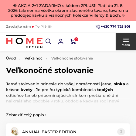
🎁 AKCIA 2+1 ZADARMO s kódom 2PLUS1! Platí do 31. 8.
2026 takmer na všetko okrem zlacneného tovaru, tovaru na
predobjednávku a vianočných kolekcií Villeroy & Boch. ✨
+420 774 725 901
Zavolajte nám
(Po-Pi 9-16)
0
Menu
Úvod
Veľká noc
Veľkonočné stolovanie
Veľkonočné stolovanie
Jarné stolovanie prinesie do vašej domácnosti jarnej
slnka
a
krásne
kvety
. Je pre ňu typická kombinácia
teplých
odtieňov farieb pripomínajúcich slnkom prežiarené dni
najkrajšieho
obdobie v roku, obdobie kedy sa rodí
nový
život.
Esteticky vydarený dizajn
porcelánu oblých tvarov
dopĺňajú
Zobraziť celý popis
›
u niektorých kúskov riadu či dekorácií
okrem kvetinového
dekoru tiež typicky veľkonočné motívy
zajačikov a
sliepočiek.
ANNUAL EASTER EDITION
3