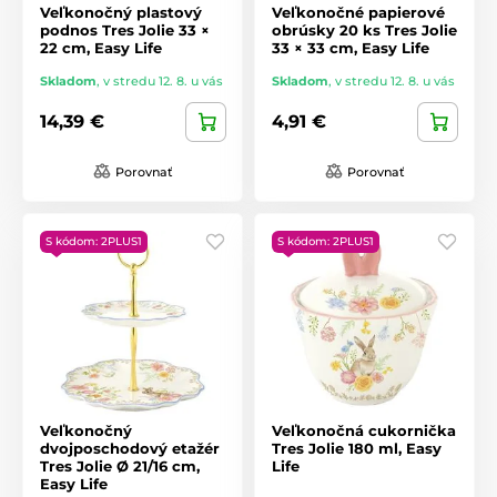
Veľkonočný plastový
Veľkonočné papierové
podnos Tres Jolie 33 ×
obrúsky 20 ks Tres Jolie
22 cm, Easy Life
33 × 33 cm, Easy Life
Skladom
,
v stredu 12. 8. u vás
Skladom
,
v stredu 12. 8. u vás
14,39 €
4,91 €
Porovnať
Porovnať
S kódom: 2PLUS1
S kódom: 2PLUS1
Veľkonočný
Veľkonočná cukornička
dvojposchodový etažér
Tres Jolie 180 ml, Easy
Tres Jolie Ø 21/16 cm,
Life
Easy Life