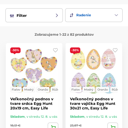
Radenie
Filter
Zobrazujeme 1-22 z 82 produktov
-30%
-30%
Fialov
Modrý
Oranžo
Růžový
Fialov
Modrý
Oranžo
Růžový
Veľkonočný podnos v
Veľkonočný podnos v
tvare srdca Egg Hunt
tvare vajíčka Egg Hunt
20x19 cm, Easy Life
30x21 cm, Easy Life
Skladom
,
v stredu 12. 8. u vás
Skladom
,
v stredu 12. 8. u vás
18,51 €
23,87 €