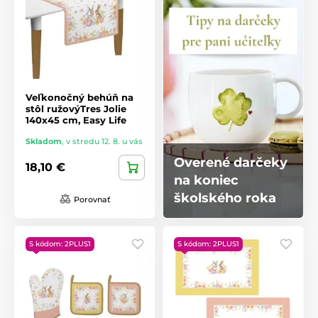
Veľkonočný behúň na
stôl ružovýTres Jolie
140x45 cm, Easy Life
Skladom
,
v stredu 12. 8. u vás
Overené darčeky
18,10 €
na koniec
školského roka
Porovnať
S kódom: 2PLUS1
S kódom: 2PLUS1