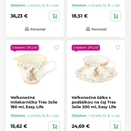
Skladom
,
v stredu 12. 8. u vás
Skladom
,
v stredu 12. 8. u vás
36,23 €
18,51 €
Porovnať
Porovnať
S kódom: 2PLUS1
S kódom: 2PLUS1
Veľkonočná
Veľkonočná šálka s
mliekarnička Tres Jolie
podšálkou na čaj Tres
180 ml, Easy Life
Jolie 200 ml, Easy Life
Skladom
,
v stredu 12. 8. u vás
Skladom
,
v stredu 12. 8. u vás
15,62 €
24,69 €