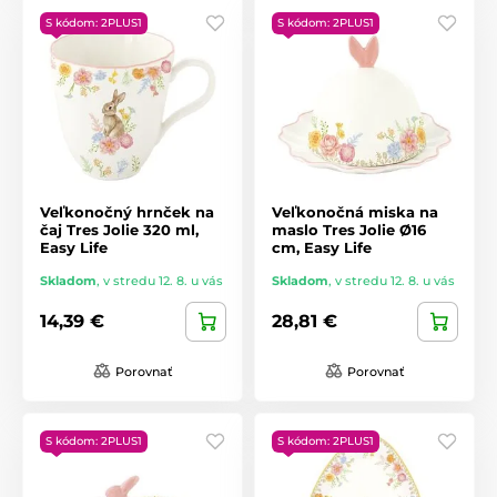
S kódom: 2PLUS1
S kódom: 2PLUS1
Veľkonočný hrnček na
Veľkonočná miska na
čaj Tres Jolie 320 ml,
maslo Tres Jolie Ø16
Easy Life
cm, Easy Life
Skladom
,
v stredu 12. 8. u vás
Skladom
,
v stredu 12. 8. u vás
14,39 €
28,81 €
Porovnať
Porovnať
S kódom: 2PLUS1
S kódom: 2PLUS1