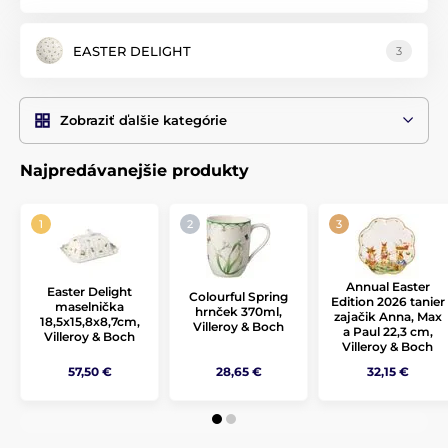
EASTER DELIGHT
3
Zobraziť ďalšie kategórie
Najpredávanejšie produkty
Annual Easter
Easter Delight
Colourful Spring
Edition 2026 tanier
maselnička
hrnček 370ml,
zajačik Anna, Max
18,5x15,8x8,7cm,
Villeroy & Boch
a Paul 22,3 cm,
Villeroy & Boch
Villeroy & Boch
57,50 €
28,65 €
32,15 €