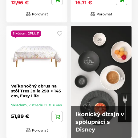
12,96 €
16,71 €
Porovnať
Porovnať
S kódom: 2PLUS1
Veľkonočný obrus na
stôl Tres Jolie 250 × 145
cm, Easy Life
Skladom
,
v stredu 12. 8. u vás
Ikonický dizajn v
51,89 €
spolupráci s
Disney
Porovnať