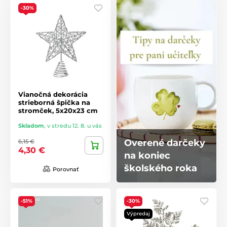
-30%
Vianočná dekorácia
strieborná špička na
stromček, 5x20x23 cm
Skladom
,
v stredu 12. 8. u vás
Overené darčeky
6,15 €
4,30 €
na koniec
školského roka
Porovnať
-51%
-30%
Výpredaj