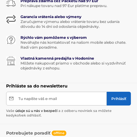
Preprava zdarma cez Packetu nad 97 Eur
Pri nákupe tovaru nad 97 Eur platíme prepravu.
Garancia vrátenia alebo výmeny
Zaručujeme výmenu alebo vrátenie tovaru bez udania
dôvodu do 14 dní od odoslania objednávky.
Rýchlo vám pomôžeme s výberom
Neváhajte nás kontaktovať na našom mobile alebo chate.
Radi vám poradíme.
Vlastná kamenná predajňa v Hodoníne
Môžete nakupovať priamo v obchode alebo si vyzdvihnúť
objednávky z eshopu.
Prihláste sa do newsletteru
Tu napíšte váš e-mail
Prihlásiť
Vaše
údaje sú u nás v bezpečí
a z odberu noviniek sa môžete
kedykoľvek odhlásiť.
Potrebujete poradiť
offline