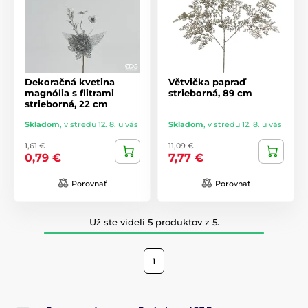
Dekoračná kvetina
Větvička papraď
magnólia s flitrami
strieborná, 89 cm
strieborná, 22 cm
Skladom
,
v stredu 12. 8. u vás
Skladom
,
v stredu 12. 8. u vás
1,61 €
11,09 €
0,79 €
7,77 €
Porovnať
Porovnať
Už ste videli 5 produktov z 5.
1