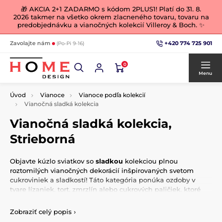
🎁 AKCIA 2+1 ZADARMO s kódom 2PLUS1! Platí do 31. 8.
2026 takmer na všetko okrem zlacneného tovaru, tovaru na
predobjednávku a vianočných kolekcií Villeroy & Boch. ✨
+420 774 725 901
Zavolajte nám
(Po-Pi 9-16)
0
Menu
Úvod
Vianoce
Vianoce podľa kolekcií
Vianočná sladká kolekcia
Vianočná sladká kolekcia,
Strieborná
Objavte kúzlo sviatkov so
sladkou
kolekciou plnou
roztomilých vianočných dekorácií inšpirovaných svetom
cukroviniek a sladkostí! Táto kategória ponúka ozdoby v
tvare lízaniek, tort, zmrzlín alebo cukrových paličiek, ktoré
prinesú do vášho domova veselie a farebnú radosť. Jemné
pastelové odtiene, trblietavé detaily a hravý dizajn zaručia, že
Zobraziť celý popis
›
vaša výzdoba bude pôsobiť originálne a hravo.