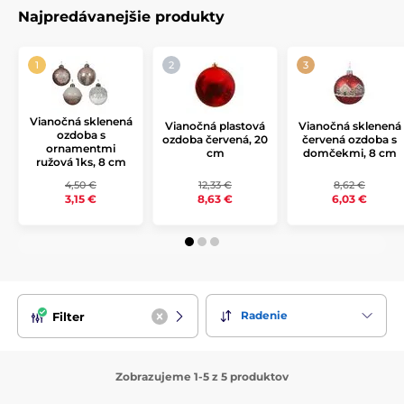
Najpredávanejšie produkty
Jednotlivé dekorácie sa ľahko
kombinujú
a ladia medzi
sebou, čo umožňuje vytvoriť sladký a harmonický vzhľad
vášho vianočného stromčeka či interiéru. Či už hľadáte
výrazné ozdoby alebo drobné detaily, táto kolekcia pridá
vašim Vianociam štipku hravosti a rozprávkového šarmu.
Vianočná sklenená
Rozžiarte svoj domov sladkou kolekciou, ktorá poteší nielen
Vianočná plastová
Vianočná sklenená
ozdoba s
ozdoba červená, 20
červená ozdoba s
deti, ale aj všetkých, ktorí milujú hravé a netradičné vianočné
ornamentmi
cm
domčekmi, 8 cm
motívy. Urobte svoje sviatky sladšie ako kedykoľvek predtým!
ružová 1ks, 8 cm
4,50 €
12,33 €
8,62 €
3,15 €
8,63 €
6,03 €
Radenie
Filter
Zobrazujeme 1-5 z 5 produktov