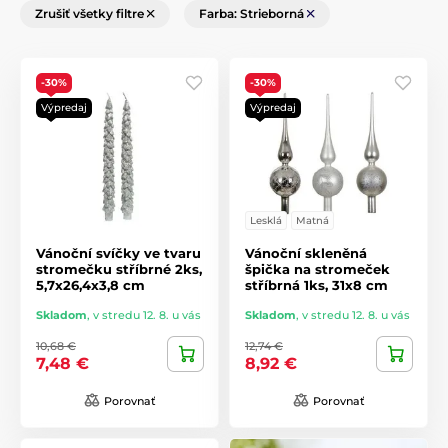
Zrušiť všetky filtre
Farba: Strieborná
-30%
-30%
Výpredaj
Výpredaj
Lesklá
Matná
Vánoční svíčky ve tvaru
Vánoční skleněná
stromečku stříbrné 2ks,
špička na stromeček
5,7x26,4x3,8 cm
stříbrná 1ks, 31x8 cm
Skladom
,
v stredu 12. 8. u vás
Skladom
,
v stredu 12. 8. u vás
10,68 €
12,74 €
7,48 €
8,92 €
Porovnať
Porovnať